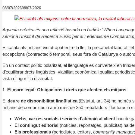
08/07/2026
08/07/2026
Aquesta crònica és una reflexió basada en l’article “When Langu
sènior a l’Institut de Recerca Eurac per al Federalisme Comparatiu
El català als mitjans viu atrapat entre la llei, la precarietat laboral i
excepcions (contractació temporal, seus fora de Catalunya o autò
En un context polític polaritzat, el llenguatge es converteix en trinx
d’equilibrar drets lingüístics, viabilitat econòmica i qualitat period
vista el rigor i la diversitat.
1. El marc legal: Obligacions i drets que afecten els mitjans
El
deure de disponibilitat lingüística
(Estatut, art. 34) no només s
mitjans de comunicació amb més de 250 treballadors i facturació su
Webs, xarxes socials i serveis d’atenció al client
han de gar
El contingut editorial
(notícies, reportatges, publicitat) ha de
Els professionals
(periodistes, editors,
community manager