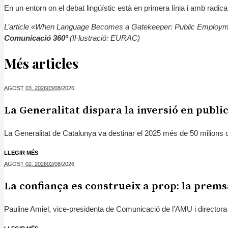
En un entorn on el debat lingüístic està en primera línia i amb radica
L’article
«When Language Becomes a Gatekeeper: Public Employm
Comunicació 360º
(Il·lustració: EURAC)
Més articles
AGOST 03,
2026
03/08/2026
La Generalitat dispara la inversió en public
La Generalitat de Catalunya va destinar el 2025 més de 50 milions d’e
LLEGIR MÉS
AGOST 02,
2026
02/08/2026
La confiança es construeix a prop: la prem
Pauline Amiel, vice-presidenta de Comunicació de l’AMU i directora 