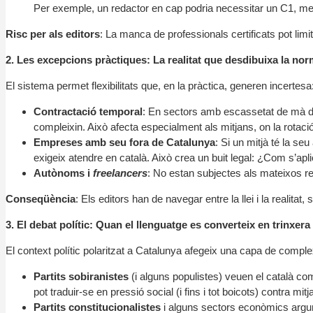
Per exemple, un redactor en cap podria necessitar un C1, me
Risc per als editors
: La manca de professionals certificats pot lim
2. Les excepcions pràctiques: La realitat que desdibuixa la no
El sistema permet flexibilitats que, en la pràctica, generen incertesa
Contractació temporal
: En sectors amb escassetat de mà d’ob
compleixin. Això afecta especialment als mitjans, on la rotació
Empreses amb seu fora de Catalunya
: Si un mitjà té la se
exigeix atendre en català. Això crea un buit legal: ¿Com s’apli
Autònoms i
freelancers
: No estan subjectes als mateixos req
Conseqüència
: Els editors han de navegar entre la llei i la realitat
3. El debat polític: Quan el llenguatge es converteix en trinxera
El context polític polaritzat a Catalunya afegeix una capa de complex
Partits sobiranistes
(i alguns populistes) veuen el català com 
pot traduir-se en pressió social (i fins i tot boicots) contra mitj
Partits constitucionalistes
i alguns sectors econòmics argument