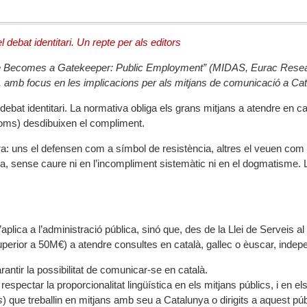
age Becomes a Gatekeeper: Public Employment” (MIDAS, Eurac Resear
), amb focus en les implicacions per als mitjans de comunicació a Ca
 el debat identitari. La normativa obliga els grans mitjans a atendre en cat
noms) desdibuixen el compliment.
era: uns el defensen com a símbol de resistència, altres el veuen com a
ística, sense caure ni en l’incompliment sistemàtic ni en el dogmatisme.
’aplica a l’administració pública, sinó que, des de la Llei de Serveis
perior a 50M€) a atendre consultes en català, gallec o èuscar, indepe
antir la possibilitat de comunicar-se en català.
 respectar la proporcionalitat lingüística en els mitjans públics, i en el
s
) que treballin en mitjans amb seu a Catalunya o dirigits a aquest púb