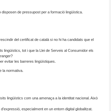
o disposen de pressupost per a formació lingüística.
cindir del certificat de català si no hi ha candidats que el
s lingüístics, tot i que la Llei de Serveis al Consumidor els
stranger?
r evitar les barreres lingüístiques.
de la normativa.
uisits lingüístics com una amenaça a la identitat nacional. Això
 d’expressió, especialment en un entorn digital globalitzat.