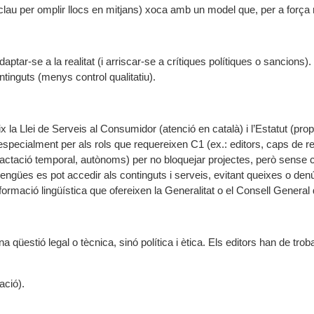
clau per omplir llocs en mitjans) xoca amb un model que, per a força mi
daptar-se a la realitat (i arriscar-se a crítiques polítiques o sancions).
ntinguts (menys control qualitatiu).
ix la Llei de Serveis al Consumidor (atenció en català) i l’Estatut (prop
 especialment per als rols que requereixen C1 (ex.: editors, caps de r
tractació temporal, autònoms) per no bloquejar projectes, però sense
engües es pot accedir als continguts i serveis, evitant queixes o den
formació lingüística que ofereixen la Generalitat o el Consell General d
üestió legal o tècnica, sinó política i ètica. Els editors han de trobar
ació).