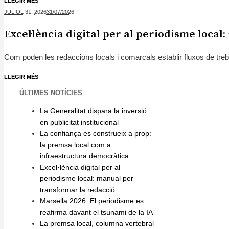
LLEGIR MÉS
JULIOL 31,
2026
31/07/2026
Excel·lència digital per al periodisme loca
Com poden les redaccions locals i comarcals establir fluxos de treball d
LLEGIR MÉS
ÚLTIMES NOTÍCIES
La Generalitat dispara la inversió
en publicitat institucional
La confiança es construeix a prop:
la premsa local com a
infraestructura democràtica
Excel·lència digital per al
periodisme local: manual per
transformar la redacció
Marsella 2026: El periodisme es
reafirma davant el tsunami de la IA
La premsa local, columna vertebral