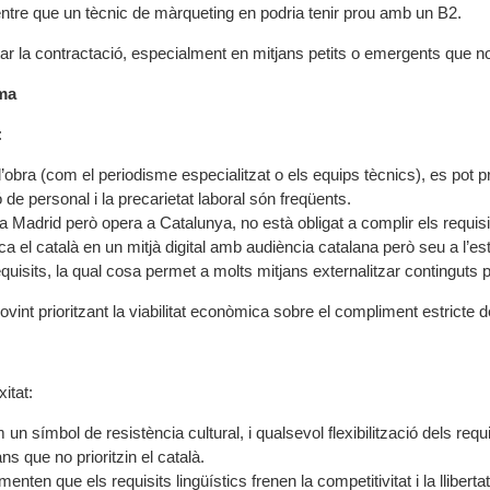
ntre que un tècnic de màrqueting en podria tenir prou amb un B2.
itar la contractació, especialment en mitjans petits o emergents que n
rma
:
ra (com el periodisme especialitzat o els equips tècnics), es pot pres
 de personal i la precarietat laboral són freqüents.
u a Madrid però opera a Catalunya, no està obligat a complir els requisit
ca el català en un mitjà digital amb audiència catalana però seu a l’e
uisits, la qual cosa permet a molts mitjans externalitzar continguts pe
, sovint prioritzant la viabilitat econòmica sobre el compliment estricte 
itat:
un símbol de resistència cultural, i qualsevol flexibilització dels req
ans que no prioritzin el català.
en que els requisits lingüístics frenen la competitivitat i la llibertat