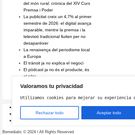
del món rural: crònica del XIV Curs
Premsa i Poder
La publicitat creix un 4,7% al primer
semestre de 2026: el digital avança
imparable, mentre la premsa i la
televisió tradicional lluiten per no
desaparèixer
La renaixença del periodisme local
a Europa
El trànsit ja no explica el negoci
El pòdcast ja no és el producte, és
el pilar
El repte de connectar el digital i el
Valoramos tu privacidad
paper: com el diari Sport explora la
IA per a la producció impresa
Utilizamos cookies para mejorar su experiencia 
Rechazar todo
Aceptar todo
Bemediatic © 2024 / All Rights Reserved