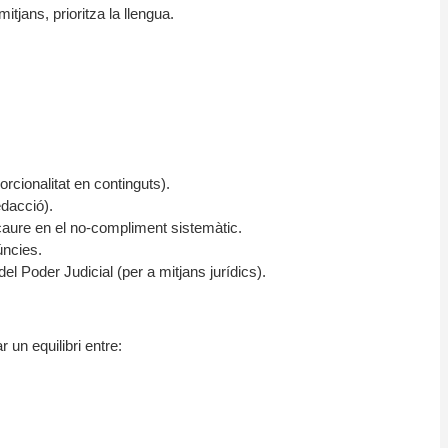
tjans, prioritza la llengua.
orcionalitat en continguts).
edacció).
 caure en el no-compliment sistemàtic.
úncies.
el Poder Judicial (per a mitjans jurídics).
 un equilibri entre: