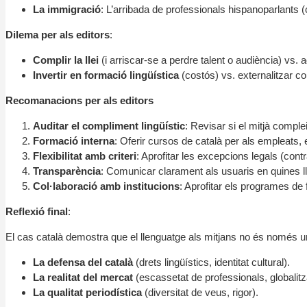
La immigració
: L’arribada de professionals hispanoparlants (
Dilema per als editors
:
Complir la llei
(i arriscar-se a perdre talent o audiència) vs. a
Invertir en formació lingüística
(costós) vs. externalitzar co
Recomanacions per als editors
Auditar el compliment lingüístic
: Revisar si el mitjà comple
Formació interna
: Oferir cursos de català per als empleats,
Flexibilitat amb criteri
: Aprofitar les excepcions legals (con
Transparència
: Comunicar clarament als usuaris en quines ll
Col·laboració amb institucions
: Aprofitar els programes de 
Reflexió final
:
El cas català demostra que el llenguatge als mitjans no és només una q
La defensa del català
(drets lingüístics, identitat cultural).
La realitat del mercat
(escassetat de professionals, globalitz
La qualitat periodística
(diversitat de veus, rigor).