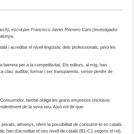
ch), escrit per Francisco Javier Romero Caro (investigador
talunya.
alà i acreditar el nivell lingüístic dels professionals, però les
 barrera per a la competitivitat. Els editors, al mig, han
 La clau: auditar, formar i ser transparents, sense perdre de
 al Consumidor, també obliga les grans empreses (inclosos
ndentment de la seva seu. Això vol dir que:
s privats, almenys, oferir la possibilitat de consumir-lo en català.
lic han d’acreditar el seu nivell de català (B1-C1 segons el rol).