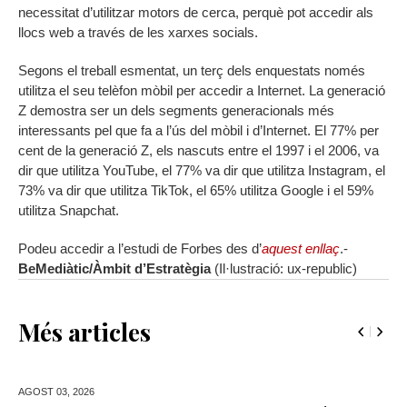
necessitat d’utilitzar motors de cerca, perquè pot accedir als
llocs web a través de les xarxes socials.
Segons el treball esmentat, un terç dels enquestats només
utilitza el seu telèfon mòbil per accedir a Internet. La generació
Z demostra ser un dels segments generacionals més
interessants pel que fa a l’ús del mòbil i d’Internet. El 77% per
cent de la generació Z, els nascuts entre el 1997 i el 2006, va
dir que utilitza YouTube, el 77% va dir que utilitza Instagram, el
73% va dir que utilitza TikTok, el 65% utilitza Google i el 59%
utilitza Snapchat.
Podeu accedir a l’estudi de Forbes des d’
aquest enllaç
.-
BeMediàtic/Àmbit d’Estratègia
(Il·lustració: ux-republic)
Més articles
AGOST 03,
2026