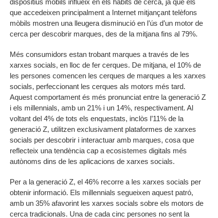
dispositius mòbils influeix en els hàbits de cerca, ja que els
que accedeixen principalment a Internet mitjançant telèfons
mòbils mostren una lleugera disminució en l’ús d’un motor de
cerca per descobrir marques, des de la mitjana fins al 79%.
Més consumidors estan trobant marques a través de les
xarxes socials, en lloc de fer cerques. De mitjana, el 10% de
les persones comencen les cerques de marques a les xarxes
socials, perfeccionant les cerques als motors més tard.
Aquest comportament és més pronunciat entre la generació Z
i els millennials, amb un 21% i un 14%, respectivament. Al
voltant del 4% de tots els enquestats, inclòs l’11% de la
generació Z, utilitzen exclusivament plataformes de xarxes
socials per descobrir i interactuar amb marques, cosa que
reflecteix una tendència cap a ecosistemes digitals més
autònoms dins de les aplicacions de xarxes socials.
Per a la generació Z, el 46% recorre a les xarxes socials per
obtenir informació. Els millennials segueixen aquest patró,
amb un 35% afavorint les xarxes socials sobre els motors de
cerca tradicionals. Una de cada cinc persones no sent la