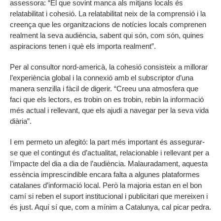
assessora: “El que sovint manca als mitjans locals és
relatabilitat i cohesió. La relatabilitat neix de la comprensió i la
creença que les organitzacions de notícies locals comprenen
realment la seva audiència, sabent qui són, com són, quines
aspiracions tenen i què els importa realment”.
Per al consultor nord-americà, la cohesió consisteix a millorar
l’experiència global i la connexió amb el subscriptor d’una
manera senzilla i fàcil de digerir. “Creeu una atmosfera que
faci que els lectors, es trobin on es trobin, rebin la informació
més actual i rellevant, que els ajudi a navegar per la seva vida
diària”.
I em permeto un afegitó: la part més important és assegurar-
se que el contingut és d’actualitat, relacionable i rellevant per a
l’impacte del dia a dia de l’audiència. Malauradament, aquesta
essència imprescindible encara falta a algunes plataformes
catalanes d’informació local. Però la majoria estan en el bon
camí si reben el suport institucional i publicitari que mereixen i
és just. Aquí sí que, com a mínim a Catalunya, cal picar pedra.