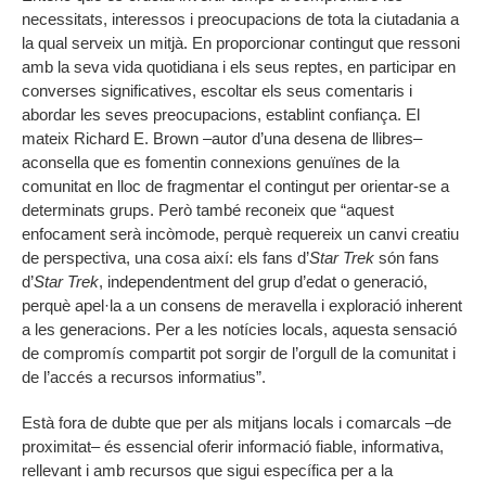
necessitats, interessos i preocupacions de tota la ciutadania a
la qual serveix un mitjà. En proporcionar contingut que ressoni
amb la seva vida quotidiana i els seus reptes, en participar en
converses significatives, escoltar els seus comentaris i
abordar les seves preocupacions, establint confiança. El
mateix Richard E. Brown –autor d’una desena de llibres–
aconsella que es fomentin connexions genuïnes de la
comunitat en lloc de fragmentar el contingut per orientar-se a
determinats grups. Però també reconeix que “aquest
enfocament serà incòmode, perquè requereix un canvi creatiu
de perspectiva, una cosa així: els fans d’
Star Trek
són fans
d’
Star Trek
, independentment del grup d’edat o generació,
perquè apel·la a un consens de meravella i exploració inherent
a les generacions. Per a les notícies locals, aquesta sensació
de compromís compartit pot sorgir de l’orgull de la comunitat i
de l’accés a recursos informatius”.
Està fora de dubte que per als mitjans locals i comarcals –de
proximitat– és essencial oferir informació fiable, informativa,
rellevant i amb recursos que sigui específica per a la