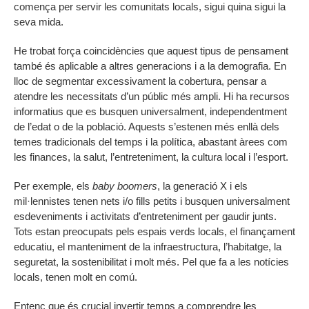
comença per servir les comunitats locals, sigui quina sigui la
seva mida.
He trobat força coincidències que aquest tipus de pensament
també és aplicable a altres generacions i a la demografia. En
lloc de segmentar excessivament la cobertura, pensar a
atendre les necessitats d’un públic més ampli. Hi ha recursos
informatius que es busquen universalment, independentment
de l’edat o de la població. Aquests s’estenen més enllà dels
temes tradicionals del temps i la política, abastant àrees com
les finances, la salut, l’entreteniment, la cultura local i l’esport.
Per exemple, els
baby boomers
, la generació X i els
mil·lennistes tenen nets i/o fills petits i busquen universalment
esdeveniments i activitats d’entreteniment per gaudir junts.
Tots estan preocupats pels espais verds locals, el finançament
educatiu, el manteniment de la infraestructura, l’habitatge, la
seguretat, la sostenibilitat i molt més. Pel que fa a les notícies
locals, tenen molt en comú.
Entenc que és crucial invertir temps a comprendre les