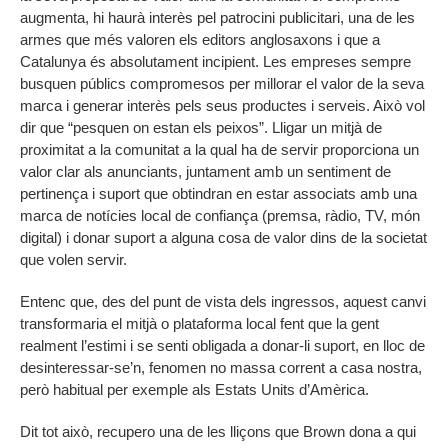
augmenta, hi haurà interès pel patrocini publicitari, una de les
armes que més valoren els editors anglosaxons i que a
Catalunya és absolutament incipient. Les empreses sempre
busquen públics compromesos per millorar el valor de la seva
marca i generar interès pels seus productes i serveis. Això vol
dir que “pesquen on estan els peixos”. Lligar un mitjà de
proximitat a la comunitat a la qual ha de servir proporciona un
valor clar als anunciants, juntament amb un sentiment de
pertinença i suport que obtindran en estar associats amb una
marca de notícies local de confiança (premsa, ràdio, TV, món
digital) i donar suport a alguna cosa de valor dins de la societat
que volen servir.
Entenc que, des del punt de vista dels ingressos, aquest canvi
transformaria el mitjà o plataforma local fent que la gent
realment l’estimi i se senti obligada a donar-li suport, en lloc de
desinteressar-se’n, fenomen no massa corrent a casa nostra,
però habitual per exemple als Estats Units d’Amèrica.
Dit tot això, recupero una de les lliçons que Brown dona a qui