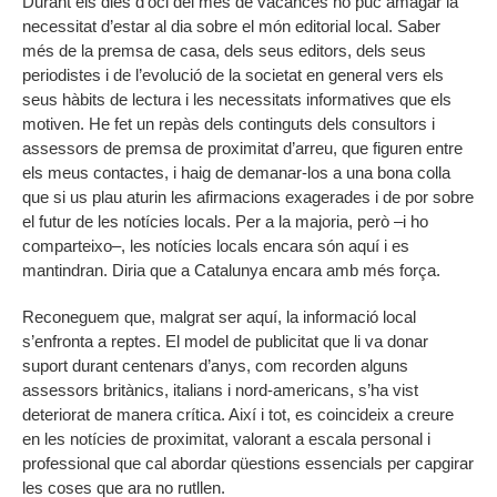
Durant els dies d’oci del mes de vacances no puc amagar la
necessitat d’estar al dia sobre el món editorial local. Saber
més de la premsa de casa, dels seus editors, dels seus
periodistes i de l’evolució de la societat en general vers els
seus hàbits de lectura i les necessitats informatives que els
motiven. He fet un repàs dels continguts dels consultors i
assessors de premsa de proximitat d’arreu, que figuren entre
els meus contactes, i haig de demanar-los a una bona colla
que si us plau aturin les afirmacions exagerades i de por sobre
el futur de les notícies locals. Per a la majoria, però –i ho
comparteixo–, les notícies locals encara són aquí i es
mantindran. Diria que a Catalunya encara amb més força.
Reconeguem que, malgrat ser aquí, la informació local
s’enfronta a reptes. El model de publicitat que li va donar
suport durant centenars d’anys, com recorden alguns
assessors britànics, italians i nord-americans, s’ha vist
deteriorat de manera crítica. Així i tot, es coincideix a creure
en les notícies de proximitat, valorant a escala personal i
professional que cal abordar qüestions essencials per capgirar
les coses que ara no rutllen.