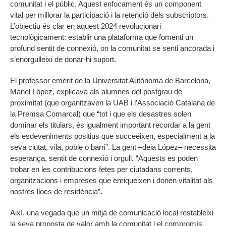
comunitat i el públic. Aquest enfocament és un component
vital per millorar la participació i la retenció dels subscriptors.
L’objectiu és clar en aquest 2024 revolucionari
tecnològicament: establir una plataforma que fomenti un
profund sentit de connexió, on la comunitat se senti ancorada i
s’enorgulleixi de donar-hi suport.
El professor emèrit de la Universitat Autònoma de Barcelona,
Manel López, explicava als alumnes del postgrau de
proximitat (que organitzaven la UAB i l’Associació Catalana de
la Premsa Comarcal) que “tot i que els desastres solen
dominar els titulars, és igualment important recordar a la gent
els esdeveniments positius que succeeixen, especialment a la
seva ciutat, vila, poble o barri”. La gent –deia López– necessita
esperança, sentit de connexió i orgull. “Aquests es poden
trobar en les contribucions fetes per ciutadans corrents,
organitzacions i empreses que enriqueixen i donen vitalitat als
nostres llocs de residència”.
Així, una vegada que un mitjà de comunicació local restableixi
la seva proposta de valor amb la comunitat i el compromís