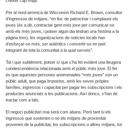
créixer cap mitjà.
Per al nord-americà de Wisconsin Richard E. Brown, consultor
d’ingressos de mitjans, “en lloc de patrocinar i complaure els
joves (és a dir, contractar gent més jove per comunicar-se
amb els més joves, i potser algun dia tindran una història a la
pàgina tres), les organitzacions de notícies locals han
d’esforçar-se més, ser autèntics i convertir-se en part
integrant de tota la comunitat a la qual serveix”.
Tot i que subtilment, potser sí que s’ha fet evident una lleugera
condescendència relacionada amb el públic més jove. El fet
és que aquestes persones anomenades “més joves” són un
públic adult, que paga impostos, amb les seves pròpies
famílies, ingressos i capacitat per pagar les subscripcions i els
productes anunciats a les publicacions. Així doncs, s’han de
tractar com a tals.
El negoci publicitari mai serà com abans. Però tant si els
ingressos que sostenen o no els mitjans de proximitat
provenen de la publicitat, les subscripcions o altres mitjans, tot