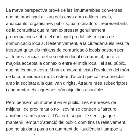
La meva perspectiva prové de les innumerables converses
que he mantingut al llarg dels anys amb editors locals,
anunciants, organismes públics, patrocinadors i representants
de la comunitat que m’han expressat genuïnament
preocupacions sobre el contingut produït als mitjans de
comunicació locals. Reiterativament, a la ciutadania els resulta
frustrant quan els mitjans de comunicació locals passen per
alt temes crucials del seu entorn local o comarcal, però la
majoria accepta la connexió entre el mitjà local i el seu públic,
que no és poca cosa. Mirant endavant, vista l’evolució del món
de la comunicació, molts estem d’acord que cal reconnectar
amb la societat a la qual van dirigits. Atraure més subscriptors
i augmentar els ingressos són objectius assolibles.
Però pensem un moment en el públic. Les empreses de
mitjans –de proximitat o no– sovint se centren a “atreure
audiències més joves”. D’acord, segur. Té sentit, ja que
mantenir l’embut d’atenció del públic com fins fa relativament
poc no ajudaria pas a un augment de l’audiència i tampoc a