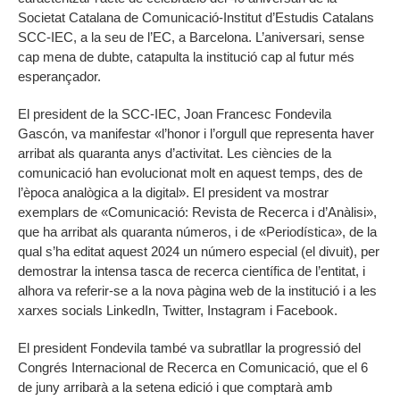
Societat Catalana de Comunicació-Institut d’Estudis Catalans
SCC-IEC, a la seu de l’EC, a Barcelona. L’aniversari, sense
cap mena de dubte, catapulta la institució cap al futur més
esperançador.
El president de la SCC-IEC, Joan Francesc Fondevila
Gascón, va manifestar «l’honor i l’orgull que representa haver
arribat als quaranta anys d’activitat. Les ciències de la
comunicació han evolucionat molt en aquest temps, des de
l’època analògica a la digital». El president va mostrar
exemplars de «Comunicació: Revista de Recerca i d’Anàlisi»,
que ha arribat als quaranta números, i de «Periodística», de la
qual s’ha editat aquest 2024 un número especial (el divuit), per
demostrar la intensa tasca de recerca científica de l’entitat, i
alhora va referir-se a la nova pàgina web de la institució i a les
xarxes socials LinkedIn, Twitter, Instagram i Facebook.
El president Fondevila també va subratllar la progressió del
Congrés Internacional de Recerca en Comunicació, que el 6
de juny arribarà a la setena edició i que comptarà amb