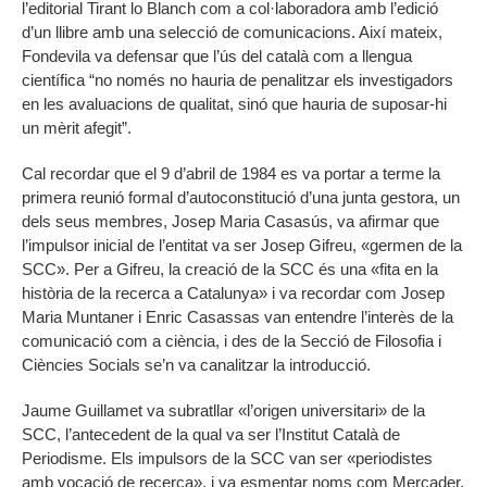
l’editorial Tirant lo Blanch com a col·laboradora amb l’edició
d’un llibre amb una selecció de comunicacions. Així mateix,
Fondevila va defensar que l’ús del català com a llengua
científica “no només no hauria de penalitzar els investigadors
en les avaluacions de qualitat, sinó que hauria de suposar-hi
un mèrit afegit”.
Cal recordar que el 9 d’abril de 1984 es va portar a terme la
primera reunió formal d’autoconstitució d’una junta gestora, un
dels seus membres, Josep Maria Casasús, va afirmar que
l’impulsor inicial de l’entitat va ser Josep Gifreu, «germen de la
SCC». Per a Gifreu, la creació de la SCC és una «fita en la
història de la recerca a Catalunya» i va recordar com Josep
Maria Muntaner i Enric Casassas van entendre l’interès de la
comunicació com a ciència, i des de la Secció de Filosofia i
Ciències Socials se’n va canalitzar la introducció.
Jaume Guillamet va subratllar «l’origen universitari» de la
SCC, l’antecedent de la qual va ser l’Institut Català de
Periodisme. Els impulsors de la SCC van ser «periodistes
amb vocació de recerca», i va esmentar noms com Mercader,