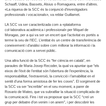
Schaaff, Udina, Bassets, Alsius o Romaguera, entre d’altres.
«La riquesa de la SCC és la conjunció d’investigadors
professionals i vocacionals», va reblar Guillamet.
LA SCC va ser caracteritzada com a «plataforma
col·laborativa acadèmica i professional» per Miquel de
Moragas, per a qui va ser un encert que l’activitat es portés a
terme la seu de l’IEC. L’entitat és un centre de transferència de
coneixement i d’anàlisi sobre com millorar la informació i la
comunicació com a servei públic.
Una altra funció de la SCC és “fer ciència en català”, en
paraules de Maria Josep Recoder, la qual va apuntar que “els
eixos de l’èxit de l’entitat són l’obertura de l’experiència, la
responsabilitat, l’extraversió, la convicció i l’amabilitat en el
sentit d’una forma amistosa de fer les coses”. El sorgiment de
la SCC va ser “increïble” en el seu moment, a parer de
Rosario de Mateo, que va subratllar la situació complicada de
la comunicació. Fins i tot va proposar que la SCC “creï un
grup per debatre d’on venim i on anem”, i per descobrir les