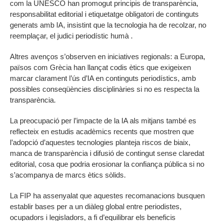
com la UNESCO han promogut principis de transparència,
responsabilitat editorial i etiquetatge obligatori de continguts
generats amb IA, insistint que la tecnologia ha de recolzar, no
reemplaçar, el judici periodístic humà .
Altres avenços s’observen en iniciatives regionals: a Europa,
països com Grècia han llançat codis ètics que exigeixen
marcar clarament l’ús d’IA en continguts periodístics, amb
possibles conseqüències disciplinàries si no es respecta la
transparència.
La preocupació per l’impacte de la IA als mitjans també es
reflecteix en estudis acadèmics recents que mostren que
l’adopció d’aquestes tecnologies planteja riscos de biaix,
manca de transparència i difusió de contingut sense claredat
editorial, cosa que podria erosionar la confiança pública si no
s’acompanya de marcs ètics sòlids.
La FIP ha assenyalat que aquestes recomanacions busquen
establir bases per a un diàleg global entre periodistes,
ocupadors i legisladors, a fi d’equilibrar els beneficis