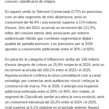
consum i planificació de mitjans.
En aquest sentit, la
Televisió Connectada
(CTV) es posiciona
com un dels segments de més dinamisme, amb un
creixement del 48,4% i una inversió superior a 174 milions
d’euros. Des del 2023, acumula un increment del 121,5%,
reflex del creixent interès dels anunciants per entorns
audiovisuals híbrids que combinen segmentació digital i
qualitat de pantalla premium. Les previsions per al 2026
apunten a creixements addicionals entre el 30% i el 60%.
En paral·lel, la categoria d’
Influencers
arriba als 158 milions
d’euros després de créixer un 25,9% respecte al 2024, amb un
increment acumulat del 100,1% entre el 2023 i el 2025.
Aquesta evolució confirma la seva consolidació com a canal
estratègic per connectar amb audiències nínxol i reforçar la
construcció de marca. Per al 2026, s’anticipa una expansió
addicional estimada entre el 20% i el 40%. Així mateix, el
segment de
Classificats
també accelera la seva evolució, amb
un creixement interanual del 20,2% entre el 2024 i el 2025,
molt superior al 5,1% registrat en el període anterior. Aquest