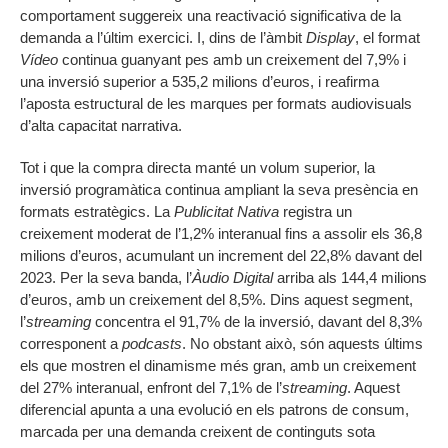
comportament suggereix una reactivació significativa de la
demanda a l’últim exercici. I, dins de l’àmbit
Display
, el format
Vídeo
continua guanyant pes amb un creixement del 7,9% i
una inversió superior a 535,2 milions d’euros, i reafirma
l’aposta estructural de les marques per formats audiovisuals
d’alta capacitat narrativa.
Tot i que la compra directa manté un volum superior, la
inversió programàtica continua ampliant la seva presència en
formats estratègics. La
Publicitat Nativa
registra un
creixement moderat de l’1,2% interanual fins a assolir els 36,8
milions d’euros, acumulant un increment del 22,8% davant del
2023. Per la seva banda, l’
Àudio Digital
arriba als 144,4 milions
d’euros, amb un creixement del 8,5%. Dins aquest segment,
l’
streaming
concentra el 91,7% de la inversió, davant del 8,3%
corresponent a
podcasts
. No obstant això, són aquests últims
els que mostren el dinamisme més gran, amb un creixement
del 27% interanual, enfront del 7,1% de l’
streaming
. Aquest
diferencial apunta a una evolució en els patrons de consum,
marcada per una demanda creixent de continguts sota