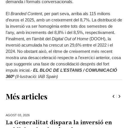
demanda i formats conversacionals.
El
Branded Content
, per part seva, arriba als 115 milions
d’euros el 2025, amb un creixement del 8,7%. La distribució de
la inversió va ser homogènia entre tots dos semestres de
l’any, amb increments del 8,8% i del 8,5%, respectivament.
Finalment, en l’àmbit del
Digital Out of Home
(DOOH), la
inversió acumulada ha crescut un 29,6% entre el 2022 i el
2024. No obstant això, el ritme de creixement més recent
mostra una desacceleració respecte a l’exercici anterior, cosa
que suggereix una fase de consolidació després del fort
impuls inicial.-
EL BLOC DE L’ESTANIS / COMUNICACIÓ
360º
(Il·lustració: IAB Spain)
Més articles
AGOST 03,
2026
La Generalitat dispara la inversió en