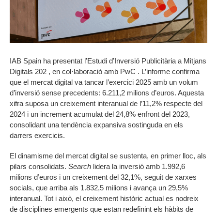
IAB Spain ha presentat l’Estudi d’Inversió Publicitària a Mitjans
Digitals 202 , en col·laboració amb PwC . L’informe confirma
que el mercat digital va tancar l’exercici 2025 amb un volum
d’inversió sense precedents: 6.211,2 milions d’euros. Aquesta
xifra suposa un creixement interanual de l’11,2% respecte del
2024 i un increment acumulat del 24,8% enfront del 2023,
consolidant una tendència expansiva sostinguda en els
darrers exercicis.
El dinamisme del mercat digital se sustenta, en primer lloc, als
pilars consolidats.
Search
lidera la inversió amb 1.992,6
milions d’euros i un creixement del 32,1%, seguit de xarxes
socials, que arriba als 1.832,5 milions i avança un 29,5%
interanual. Tot i això, el creixement històric actual es nodreix
de disciplines emergents que estan redefinint els hàbits de