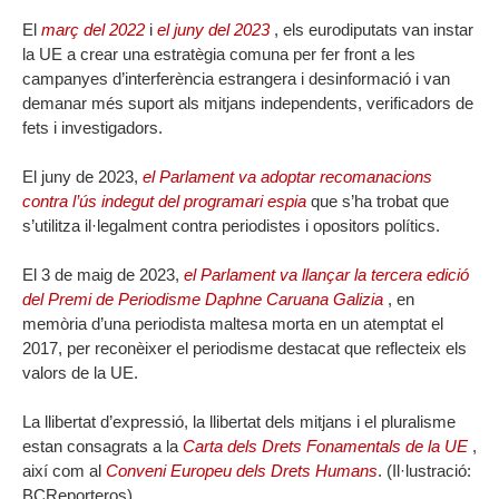
El
març del 2022
i
el juny del 2023
, els eurodiputats van instar
la UE a crear una estratègia comuna per fer front a les
campanyes d’interferència estrangera i desinformació i van
demanar més suport als mitjans independents, verificadors de
fets i investigadors.
El juny de 2023,
el Parlament va adoptar recomanacions
contra l’ús indegut del programari espia
que s’ha trobat que
s’utilitza il·legalment contra periodistes i opositors polítics.
El 3 de maig de 2023,
el Parlament va llançar la tercera edició
del Premi de Periodisme Daphne Caruana Galizia
, en
memòria d’una periodista maltesa morta en un atemptat el
2017, per reconèixer el periodisme destacat que reflecteix els
valors de la UE.
La llibertat d’expressió, la llibertat dels mitjans i el pluralisme
estan consagrats a la
Carta dels Drets Fonamentals de la UE
,
així com al
Conveni Europeu dels Drets Humans
. (Il·lustració:
BCReporteros)