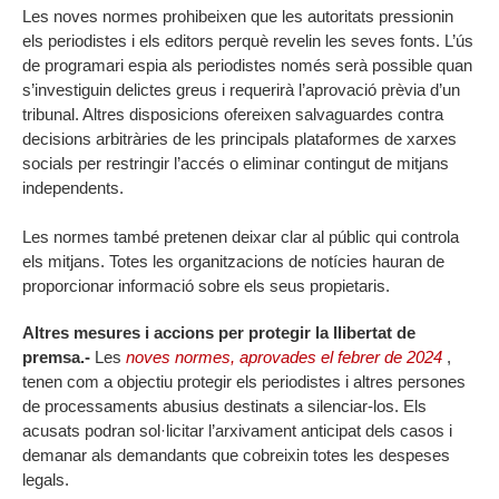
Les noves normes prohibeixen que les autoritats pressionin
els periodistes i els editors perquè revelin les seves fonts. L’ús
de programari espia als periodistes només serà possible quan
s’investiguin delictes greus i requerirà l’aprovació prèvia d’un
tribunal. Altres disposicions ofereixen salvaguardes contra
decisions arbitràries de les principals plataformes de xarxes
socials per restringir l’accés o eliminar contingut de mitjans
independents.
Les normes també pretenen deixar clar al públic qui controla
els mitjans. Totes les organitzacions de notícies hauran de
proporcionar informació sobre els seus propietaris.
Altres mesures i accions per protegir la llibertat de
premsa.-
Les
noves normes, aprovades el febrer de 2024
,
tenen com a objectiu protegir els periodistes i altres persones
de processaments abusius destinats a silenciar-los. Els
acusats podran sol·licitar l’arxivament anticipat dels casos i
demanar als demandants que cobreixin totes les despeses
legals.