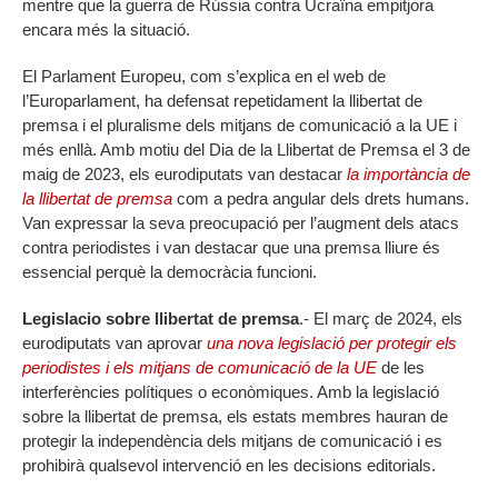
mentre que la guerra de Rússia contra Ucraïna empitjora
encara més la situació.
El Parlament Europeu, com s’explica en el web de
l’Europarlament, ha defensat repetidament la llibertat de
premsa i el pluralisme dels mitjans de comunicació a la UE i
més enllà. Amb motiu del Dia de la Llibertat de Premsa el 3 de
maig de 2023, els eurodiputats van destacar
la importància de
la llibertat de premsa
com a pedra angular dels drets humans.
Van expressar la seva preocupació per l’augment dels atacs
contra periodistes i van destacar que una premsa lliure és
essencial perquè la democràcia funcioni.
Legislacio sobre llibertat de premsa
.- El març de 2024, els
eurodiputats van aprovar
una nova legislació per protegir els
periodistes i els mitjans de comunicació de la UE
de les
interferències polítiques o econòmiques. Amb la legislació
sobre la llibertat de premsa, els estats membres hauran de
protegir la independència dels mitjans de comunicació i es
prohibirà qualsevol intervenció en les decisions editorials.