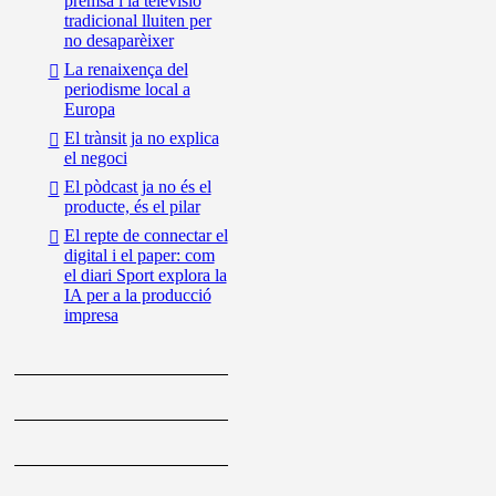
premsa i la televisió
tradicional lluiten per
no desaparèixer
La renaixença del
periodisme local a
Europa
El trànsit ja no explica
el negoci
El pòdcast ja no és el
producte, és el pilar
El repte de connectar el
digital i el paper: com
el diari Sport explora la
IA per a la producció
impresa