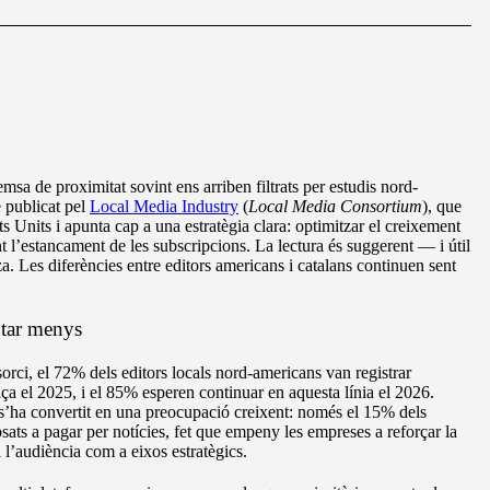
emsa de proximitat sovint ens arriben filtrats per estudis nord-
e publicat pel
Local Media Industry
(
Local Media Consortium
), que
tats Units i apunta cap a una estratègia clara: optimitzar el creixement
t l’estancament de les subscripcions. La lectura és suggerent — i útil
. Les diferències entre editors americans i catalans continuen sent
ntar menys
orci, el 72% dels editors locals nord-americans van registrar
alça el 2025, i el 85% esperen continuar en aquesta línia el 2026.
s’ha convertit en una preocupació creixent: només el 15% dels
ats a pagar per notícies, fet que empeny les empreses a reforçar la
i l’audiència com a eixos estratègics.