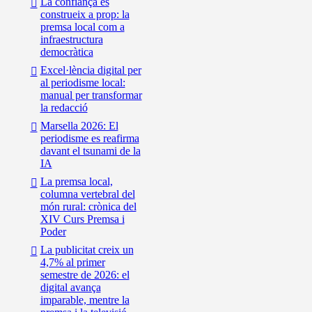
La confiança es
construeix a prop: la
premsa local com a
infraestructura
democràtica
Excel·lència digital per
al periodisme local:
manual per transformar
la redacció
Marsella 2026: El
periodisme es reafirma
davant el tsunami de la
IA
La premsa local,
columna vertebral del
món rural: crònica del
XIV Curs Premsa i
Poder
La publicitat creix un
4,7% al primer
semestre de 2026: el
digital avança
imparable, mentre la