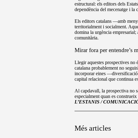
estructural: els editors dels Esta
dependència del mecenatge i la c
Els editors catalans —amb menys
territorialment i socialment. Aque
domina la urgència empresarial; a
comunitària.
Mirar fora per entendre’s m
Llegir aquestes prospectives no 
catalana probablement no seguirà 
incorporar eines —diversificació 
capital relacional que continua e
Al capdavall, la prospectiva no se
especialment quan es construeix 
L’ESTANIS / COMUNICACIÓ
Més articles