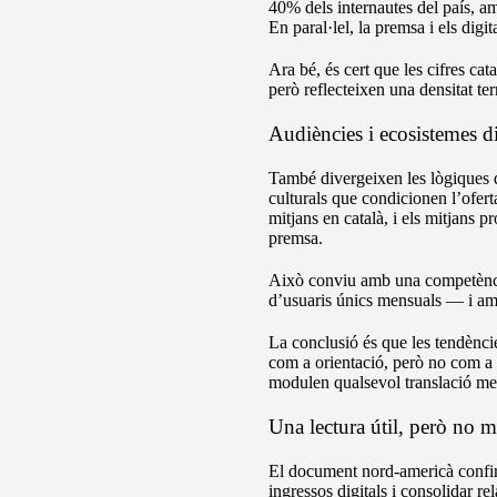
40% dels internautes del país, am
En paral·lel, la premsa i els digita
Ara bé, és cert que les cifres c
però reflecteixen una densitat ter
Audiències i ecosistemes di
També divergeixen les lògiques de
culturals que condicionen l’ofer
mitjans en català, i els mitjans p
premsa.
Això conviu amb una competència 
d’usuaris únics mensuals — i amb 
La conclusió és que les tendèncie
com a orientació, però no com a in
modulen qualsevol translació me
Una lectura útil, però no 
El document nord-americà confirm
ingressos digitals i consolidar r