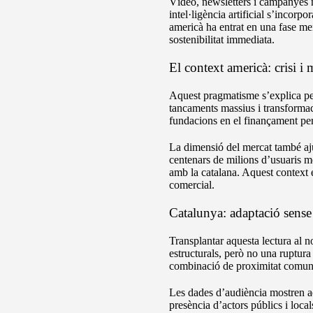
Vídeo, newsletters i campanyes m
intel·ligència artificial s’incorp
americà ha entrat en una fase me
sostenibilitat immediata.
El context americà: crisi i
Aquest pragmatisme s’explica per 
tancaments massius i transformac
fundacions en el finançament per
La dimensió del mercat també aj
centenars de milions d’usuaris m
amb la catalana. Aquest context 
comercial.
Catalunya: adaptació sense
Transplantar aquesta lectura al n
estructurals, però no una ruptur
combinació de proximitat comunitàr
Les dades d’audiència mostren aq
presència d’actors públics i local