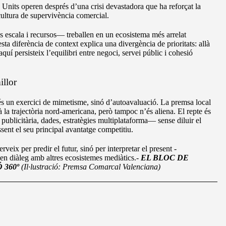
ts Units operen després d’una crisi devastadora que ha reforçat la
ultura de supervivència comercial.
 escala i recursos— treballen en un ecosistema més arrelat
sta diferència de context explica una divergència de prioritats: allà
quí persisteix l’equilibri entre negoci, servei públic i cohesió
illor
és un exercici de mimetisme, sinó d’autoavaluació. La premsa local
la trajectòria nord-americana, però tampoc n’és aliena. El repte és
publicitària, dades, estratègies multiplataforma— sense diluir el
ssent el seu principal avantatge competitiu.
rveix per predir el futur, sinó per interpretar el present -
en diàleg amb altres ecosistemes mediàtics.-
EL BLOC DE
 360º
(Il·lustració: Premsa
Comarcal Valenciana)