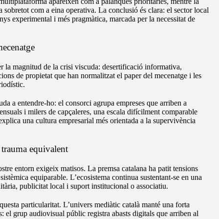
ultiplataforma apareixen com a palanques prioritàries, mentre la
ora sobretot com a eina operativa. La conclusió és clara: el sector local
nys experimental i més pragmàtica, marcada per la necessitat de
 mecenatge
la magnitud de la crisi viscuda: desertificació informativa,
ions de propietat que han normalitzat el paper del mecenatge i les
iodístic.
uda a entendre-ho: el consorci agrupa empreses que arriben a
ensuals i milers de capçaleres, una escala difícilment comparable
explica una cultura empresarial més orientada a la supervivència
 trauma equivalent
ostre entorn exigeix matisos. La premsa catalana ha patit tensions
a sistèmica equiparable. L’ecosistema continua sustentant-se en una
ia, publicitat local i suport institucional o associatiu.
uesta particularitat. L’univers mediàtic català manté una forta
s: el grup audiovisual públic registra abasts digitals que arriben al