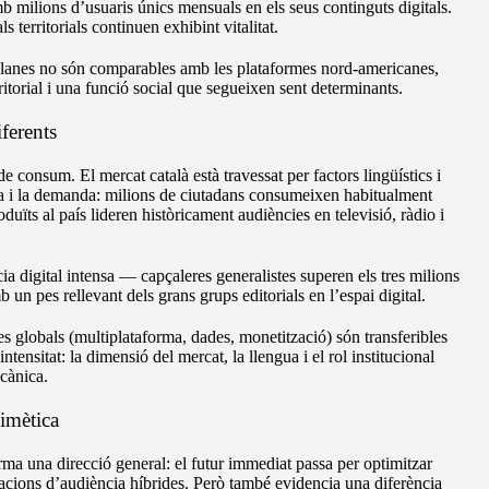
b milions d’usuaris únics mensuals en els seus continguts digitals.
ls territorials continuen exhibint vitalitat.
atalanes no són comparables amb les plataformes nord-americanes,
ritorial i una funció social que segueixen sent determinants.
ferents
 consum. El mercat català està travessat per factors lingüístics i
ta i la demanda: milions de ciutadans consumeixen habitualment
roduïts al país lideren històricament audiències en televisió, ràdio i
digital intensa — capçaleres generalistes superen els tres milions
un pes rellevant dels grans grups editorials en l’espai digital.
s globals (multiplataforma, dades, monetització) són transferibles
tensitat: la dimensió del mercat, la llengua i el rol institucional
cànica.
mimètica
a una direcció general: el futur immediat passa per optimitzar
elacions d’audiència híbrides. Però també evidencia una diferència