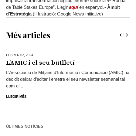
impulsar la transformación digital. Informe sobre la 4ª Ronda
de Table Stakes Europe”. Llegir
aquí
en espanyol
.- Àmbit
d’Estratègia
(Il·lustració: Google News Initiative)
Més articles
FEBRER 02,
2024
L’AMIC i el seu butlletí
L’Associació de Mitjans d’Informació i Comunicació (AMIC) ha
decidit deixar d’editar i emetre el seu newsletter setmanal tal
com el...
LLEGIR MÉS
ÚLTIMES NOTÍCIES