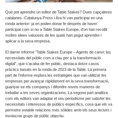
Què pot aprendre un editor de Table Stakes? Dues capçaleres
catalanes -Catalunya Press i Ara hi van participar en una
ronda anterior- ja en poden donar fe després de haver
participat com si no a Table Stakes Europe, d’on han recollit
moltes idees valuoses de les quals han pogut aprendre i
aplicar a la seva empresa.
El darrer Informe “Table Stakes Europe – Agents de canvi: les
necessitats del públic com a clau per a la transformació
digital”, que s’acaba de fer públic, destaca dotze casos
pràctics basats en la ronda de 2023 de la Table. La primera
part de l’informe explora les estratègies que van utilitzar les
empreses per avançar ràpidament en la seva transformació,
guanyar-se els companys i difondre noves maneres de
treballar a les seves organitzacions. La segona part analitza
com els editors van adaptar el seu periodisme per satisfer les
necessitats i interessos de públics específics, cosa que els va
permetre establir relacions més sòlides amb els seus lectors i
involucrar grups de públic objectiu.