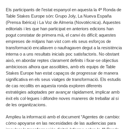
Els participants de l’estat espanyol en aquesta la 4ª Ronda de
Table Stakes Europe són: Grupo Joly, La Nueva España
(Prensa Ibérica) i La Voz de Almeria (Novotécnica). Aquestes
editorials i les que han participat en anteriors edicions han
pogut constatar de primera mà, el canvi és difícil; aquestes
empreses de mitjans han vist com els seus esforços de
transformació encallaven o naufragaven degut a la resistència
interna o a uns resultats inicials poc satisfactoris. No obstant
això, en abordar reptes clarament definits i fixar-se objectius
ambiciosos alhora que assolibles, amb els equips de Table
Stakes Europe han estat capaços de progressar de manera
significativa en els seus viatges de transformació. Els estudis
de cas recollits en aquesta ronda exploren diferents
estratègies adoptades per avançar ràpidament, implicar amb
èxit els col·legues i difondre noves maneres de treballar al si
de les organitzacions.
Amplieu la informació amb el document “Agentes de cambio:
cómo apoyarse en las necesidades de las audiencias para