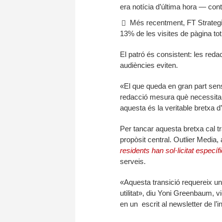
era notícia d’última hora — con
Més recentment, FT Strategi
13% de les visites de pàgina tot
El patró és consistent: les red
audiències eviten.
«El que queda en gran part sens
redacció mesura què necessita
aquesta és la veritable bretxa d
Per tancar aquesta bretxa cal tr
propòsit central. Outlier Media, 
residents han sol·licitat especí
serveis.
«Aquesta transició requereix un 
utilitat», diu Yoni Greenbaum, v
en un escrit al newsletter de l’in