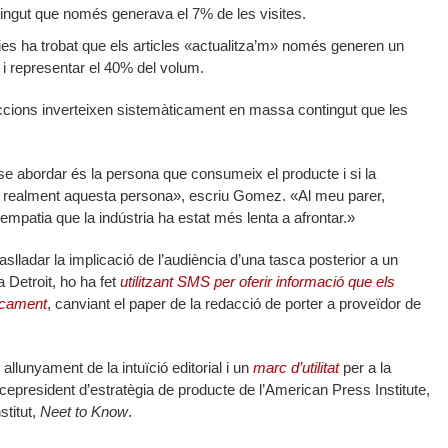
tingut que només generava el 7% de les visites.
es ha trobat que els articles «actualitza’m» només generen un
 i representar el 40% del volum.
accions inverteixen sistemàticament en massa contingut que les
e abordar és la persona que consumeix el producte i si la
 realment aquesta persona», escriu Gomez. «Al meu parer,
’empatia que la indústria ha estat més lenta a afrontar.»
aslladar la implicació de l’audiència d’una tasca posterior a un
a Detroit, ho ha fet
utilitzant SMS per oferir informació que els
ficament
, canviant el paper de la redacció de porter a proveïdor de
allunyament de la intuïció editorial i un
marc d’utilitat
per a la
icepresident d’estratègia de producte de l’American Press Institute,
stitut,
Neet to Know
.