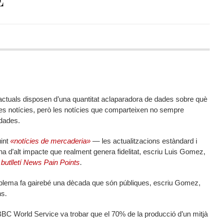
 actuals disposen d’una quantitat aclaparadora de dades sobre què
es notícies, però les notícies que comparteixen no sempre
 dades.
uint
«notícies de mercaderia»
— les actualitzacions estàndard i
na d’alt impacte que realment genera fidelitat, escriu Luis Gomez,
 butlletí News Pain Points
.
blema fa gairebé una dècada que són públiques, escriu Gomez,
ns.
 BBC World Service va trobar que el 70% de la producció d’un mitjà