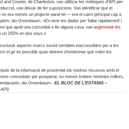
t and Courier,
de Charleston, van utilitzar les mètriques d’API per
roducció, van deixar de fer suposicions. Van identificar que el
itat no era només un projecte paral·lel — era el camí principal cap a
let», diu Greenbaum. «En tenir les dades per ‘fallar ràpidament’ i
sme que ajudi una comunitat
a fer
alguna cosa, van
augmentar les
 un 250% en dos anys.»
ructural: aquests marcs sovint semblen inaccessibles per a les
rò el gir és possible quan deixem d’endevinar què volen les
puls de la informació de proximitat els nostres recursos amb el
tres comunitats per prosperar, no només trobem històries millors,
 endavant», diu Greenbaum.-
EL BLOC DE L’ESTANIS –
: API)