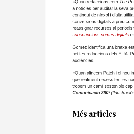
«Quan redaccions com
The Pos
a notícies per auditar la seva p
contingut de nínxol i d’alta util
conversions digitals a preu comp
reassignar recursos al periodi
subscripcions només digitals
en
Gomez identifica una bretxa est
petites redaccions dels EUA. Pe
audiències.
«Quan alineem Patch i el nou im
que realment necessiten les nos
trobem un camí sostenible cap
Comunicació 360º
(Il·lustració
Més articles