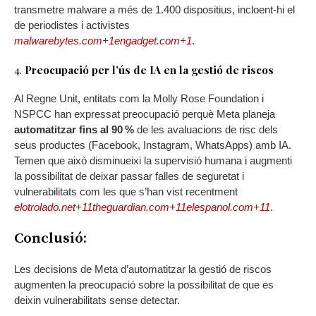
transmetre malware a més de 1.400 dispositius, incloent-hi el
de periodistes i activistes
malwarebytes.com+1engadget.com+1
.
4.
Preocupació per l’ús de IA en la gestió de riscos
Al Regne Unit, entitats com la Molly Rose Foundation i
NSPCC han expressat preocupació perquè Meta planeja
automatitzar fins al 90 %
de les avaluacions de risc dels
seus productes (Facebook, Instagram, WhatsApps) amb IA.
Temen que això disminueixi la supervisió humana i augmenti
la possibilitat de deixar passar falles de seguretat i
vulnerabilitats com les que s’han vist recentment
elotrolado.net+11theguardian.com+11elespanol.com+11
.
Conclusió:
Les decisions de Meta d’automatitzar la gestió de riscos
augmenten la preocupació sobre la possibilitat de que es
deixin vulnerabilitats sense detectar.