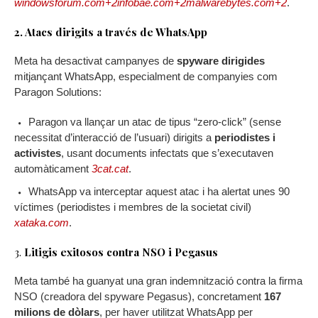
windowsforum.com+2infobae.com+2malwarebytes.com+2
.
2. Atacs dirigits a través de WhatsApp
Meta ha desactivat campanyes de
spyware dirigides
mitjançant WhatsApp, especialment de companyies com
Paragon Solutions:
Paragon va llançar un atac de tipus “zero-click” (sense
necessitat d’interacció de l’usuari) dirigits a
periodistes i
activistes
, usant documents infectats que s’executaven
automàticament
3cat.cat
.
WhatsApp va interceptar aquest atac i ha alertat unes 90
víctimes (periodistes i membres de la societat civil)
xataka.com
.
3.
Litigis exitosos contra NSO i Pegasus
Meta també ha guanyat una gran indemnització contra la firma
NSO (creadora del spyware Pegasus), concretament
167
milions de dòlars
, per haver utilitzat WhatsApp per