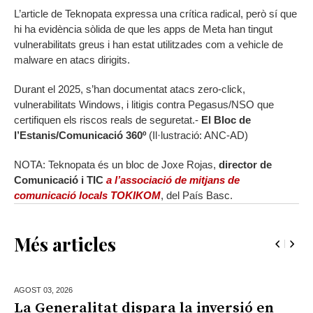
L’article de Teknopata expressa una crítica radical, però sí que
hi ha evidència sòlida de que les apps de Meta han tingut
vulnerabilitats greus i han estat utilitzades com a vehicle de
malware en atacs dirigits.
Durant el 2025, s’han documentat atacs zero-click,
vulnerabilitats Windows, i litigis contra Pegasus/NSO que
certifiquen els riscos reals de seguretat.-
El Bloc de
l’Estanis/Comunicació 360º
(Il·lustració: ANC-AD)
NOTA: Teknopata és un bloc de Joxe Rojas,
director de
Comunicació i TIC
a l’associació de mitjans de
comunicació locals TOKIKOM
, del País Basc.
Més articles
AGOST 03,
2026
La Generalitat dispara la inversió en