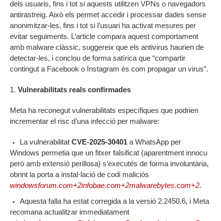
dels usuaris, fins i tot si aquests utilitzen VPNs o navegadors
antirastreig. Això els permet accedir i processar dades sense
anonimitzar-les, fins i tot si l’usuari ha activat mesures per
evitar seguiments. L’article compara aquest comportament
amb malware clàssic, suggereix que els antivirus haurien de
detectar-les, i conclou de forma satírica que “compartir
contingut a Facebook o Instagram és com propagar un virus”.
1.
Vulnerabilitats reals confirmades
Meta ha reconegut vulnerabilitats específiques que podrien
incrementar el risc d’una infecció per malware:
La vulnerabilitat
CVE‑2025‑30401
a WhatsApp per
Windows permetia que un fitxer falsificat (aparentment innocu
però amb extensió perillosa) s’executés de forma involuntària,
obrint la porta a instal·lació de codi maliciós
windowsforum.com+2infobae.com+2malwarebytes.com+2
.
Aquesta falla ha estat corregida a la versió 2.2450.6, i Meta
recomana actualitzar immediatament