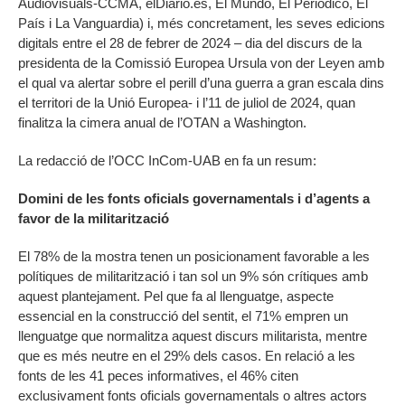
Audiovisuals-CCMA, elDiario.es, El Mundo, El Periódico, El
País i La Vanguardia) i, més concretament, les seves edicions
digitals entre el 28 de febrer de 2024 – dia del discurs de la
presidenta de la Comissió Europea Ursula von der Leyen amb
el qual va alertar sobre el perill d’una guerra a gran escala dins
el territori de la Unió Europea- i l’11 de juliol de 2024, quan
finalitza la cimera anual de l’OTAN a Washington.
La redacció de l’OCC InCom-UAB en fa un resum:
Domini de les fonts oficials governamentals i d’agents a
favor de la militarització
El 78% de la mostra tenen un posicionament favorable a les
polítiques de militarització i tan sol un 9% són crítiques amb
aquest plantejament. Pel que fa al llenguatge, aspecte
essencial en la construcció del sentit, el 71% empren un
llenguatge que normalitza aquest discurs militarista, mentre
que es més neutre en el 29% dels casos. En relació a les
fonts de les 41 peces informatives, el 46% citen
exclusivament fonts oficials governamentals o altres actors