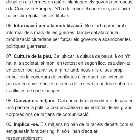
debat en els termes en què el plantegen els governs europeus
o la Comissió Europea. S’ha de cobrir el que diuen, però això
no vol dir regalar-los els titulars.
Informació per a la mobilització.
No n’hi ha prou amb
informar dels mals de les guerres, també cal afavorir la
mobilització ciutadana per forçar els governs a abandonar les
polítiques guerreres.
Cultura de la pau.
Cal ubicar la cultura de pau allà on n’hi
ha: a la societat, al món, en textos; en segon lloc, estudiar-la;
en tercer lloc, aturar-se a mirar amb nous ulls el seu propi
treball en la cobertura de conflictes i, en quart lloc, intentar
pensar en quins són els efectes de la seva cobertura sobre els
conflictes de què s’ocupen.
Canviar els mitjans.
Cal convertir el periodisme de pau en
una part de la política comunicativa i línia editorial de les grans
corporacions de mitjans de comunicació.
Implicar-se.
Els mitjans no han de mirar els debats com si
estiguessin fora del ring, hi són i han d’actuar
responsablement.