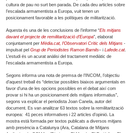
cultura de pau no surt ben parada. De cada deu articles sobre
l’escalada armamentista a Europa, vuit tenen un
posicionament favorable a les polítiques de militarització.
Aquesta és una de les conclusions de l’informe “
Els mitjans
davant el projecte de remilitarització d’Europa
”, elaborat
conjuntament per
Mèdia.cat, l’Observatori Crític dels Mitjans
-
impulsat pel
Grup de Periodistes Ramon Barnils
– i
Lafede.cat
.
L’estudi és un acurat anàlisi del tractament mediàtic de
l’escalada armamentista a Europa.
Segons informa una nota de premsa de l’INCOM, l’objectiu
d’aquest treball és “detectar possibles biaixos argumentals en
favor d’una de les opcions possibles en el debat així com
provar si hi ha un posicionament dels mitjans informatius”,
segons va explicar el periodista Joan Canela, autor del
document. Es van analitzar 63 textos sobre la remilitarització
europea: 41 peces informatives i 22 articles d’opinió. La
mostra està formada per textos publicats a diversos mitjans
amb presència a Catalunya (Ara, Catalana de Mitjans