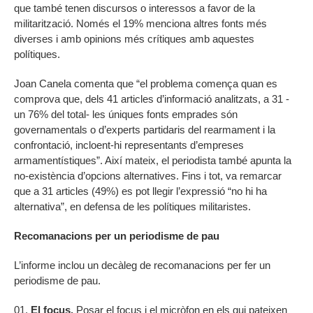
que també tenen discursos o interessos a favor de la
militarització. Només el 19% menciona altres fonts més
diverses i amb opinions més crítiques amb aquestes
polítiques.
Joan Canela comenta que “el problema comença quan es
comprova que, dels 41 articles d’informació analitzats, a 31 -
un 76% del total- les úniques fonts emprades són
governamentals o d’experts partidaris del rearmament i la
confrontació, incloent-hi representants d’empreses
armamentístiques”. Així mateix, el periodista també apunta la
no-existència d’opcions alternatives. Fins i tot, va remarcar
que a 31 articles (49%) es pot llegir l’expressió “no hi ha
alternativa”, en defensa de les polítiques militaristes.
Recomanacions per un periodisme de pau
L’informe inclou un decàleg de recomanacions per fer un
periodisme de pau.
El focus.
Posar el focus i el micròfon en els qui pateixen