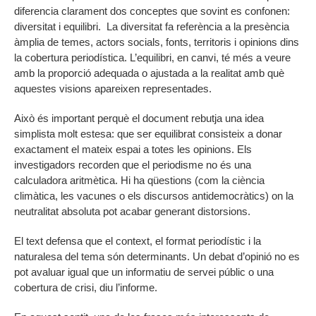
diferencia clarament dos conceptes que sovint es confonen:
diversitat i equilibri. La diversitat fa referència a la presència
àmplia de temes, actors socials, fonts, territoris i opinions dins
la cobertura periodística. L’equilibri, en canvi, té més a veure
amb la proporció adequada o ajustada a la realitat amb què
aquestes visions apareixen representades.
Això és important perquè el document rebutja una idea
simplista molt estesa: que ser equilibrat consisteix a donar
exactament el mateix espai a totes les opinions. Els
investigadors recorden que el periodisme no és una
calculadora aritmètica. Hi ha qüestions (com la ciència
climàtica, les vacunes o els discursos antidemocràtics) on la
neutralitat absoluta pot acabar generant distorsions.
El text defensa que el context, el format periodístic i la
naturalesa del tema són determinants. Un debat d’opinió no es
pot avaluar igual que un informatiu de servei públic o una
cobertura de crisi, diu l’informe.