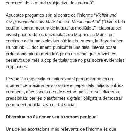
depenent de la mirada subjectiva de cadascú?
Aquestes preguntes són al centre de l’informe “
Vielfalt und
Ausgewogenheit als Maßstab von Medienqualität
” (“Diversitat i
equilibri com a mesura de la qualitat mediàtica”), elaborat per
investigadors de les universitats de Magúncia i Munic per
encàrrec de la radiotelevisió pública bavaresa, la Bayerischer
Rundfunk. El document, publicat fa uns dies, intenta posar
ordre conceptual i metodològic en un debat que, sovint, es
desenvolupa més a cop de titular que no pas sobre evidències
empíriques.
L’estudi és especialment interessant perquè arriba en un
moment de màxima tensió sobre el paper dels mitjans públics
europeus, qüestionats des de sectors polítics molt diversos,
pressionats per les plataformes digitals i obligats a demostrar
permanentment la seva utilitat social.
Diversitat no és donar veu a tothom per igual
Una de les aportacions més rellevants de l’informe és que