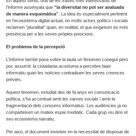
En aquest sentit, una de les frases més interessants de
l’informe assenyala que
“la diversitat no pot ser avaluada
de manera esquemàtica”
. La idea és especialment pertinent
en l’ecosistema digital actual, on molts actors polítics i socials
reclamen “pluralitat” quan, en realitat, el que exigeixen és més
presència per a les seves pròpies posicions.
El problema de la percepció
L’informe també posa sobre la taula un fenomen conegut però
poc assumit: la ciutadania acostuma a percebre biaix
informatiu quan les notícies contradiuen les seves creences
prèvies.
Aquest fenomen, estudiat des de fa anys en comunicació
política, s’ha accentuat amb les xarxes socials i amb la
fragmentació dels consums informatius. Les audiències ja no
comparteixen un mateix espai mediàtic. Cada grup viu dins el
seu ecosistema narratiu.
Per això, el document insisteix en la necessitat de disposar de