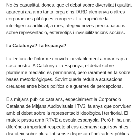
No és casualitat, doncs, que el debat sobre diversitat i qualitat
aparegui ara amb tanta força dins l’ARD alemanya o altres
corporacions públiques europees. La irrupció de la
intel·ligència artificial, a més, afegeix noves preocupacions
sobre representació, estereotips i invisibilitzacions socials.
I a Catalunya? I a Espanya?
La lectura de l’informe convida inevitablement a mirar cap a
casa nostra. A Catalunya i a Espanya, el debat sobre
pluralisme mediàtic és permanent, però rarament es fa sobre
bases metodològiques. Sovint queda reduït a acusacions
creuades entre blocs polítics o a guerres de percepcions.
Els mitjans públics catalans, especialment la Corporació
Catalana de Mitjans Audiovisuals i TV3, fa anys que conviuen
amb el debat sobre la representació ideològica i territorial. El
mateix passa amb RTVE a escala espanyola. Però hi ha una
diferència important respecte al cas alemany: aquí sovint es
discuteix sobre pluralitat sense disposar d’indicadors públics