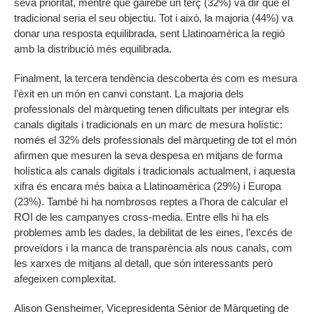
seva prioritat, mentre que gairebé un terç (32%) va dir que el
tradicional seria el seu objectiu. Tot i això, la majoria (44%) va
donar una resposta equilibrada, sent Llatinoamèrica la regió
amb la distribució més equilibrada.
Finalment, la tercera tendència descoberta és com es mesura
l’èxit en un món en canvi constant. La majoria dels
professionals del màrqueting tenen dificultats per integrar els
canals digitals i tradicionals en un marc de mesura holístic:
només el 32% dels professionals del màrqueting de tot el món
afirmen que mesuren la seva despesa en mitjans de forma
holística als canals digitals i tradicionals actualment, i aquesta
xifra és encara més baixa a Llatinoamèrica (29%) i Europa
(23%). També hi ha nombrosos reptes a l’hora de calcular el
ROI de les campanyes cross-media. Entre ells hi ha els
problemes amb les dades, la debilitat de les eines, l’excés de
proveïdors i la manca de transparència als nous canals, com
les xarxes de mitjans al detall, que són interessants però
afegeixen complexitat.
Alison Gensheimer, Vicepresidenta Sènior de Màrqueting de