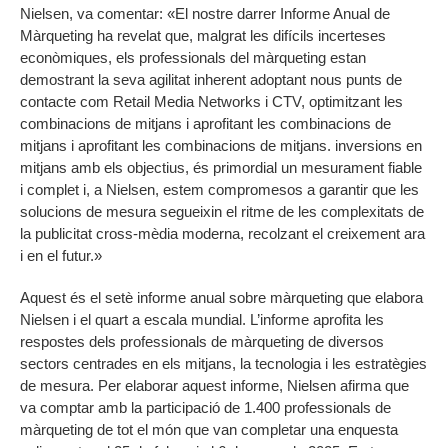
Nielsen, va comentar: «El nostre darrer Informe Anual de
Màrqueting ha revelat que, malgrat les difícils incerteses
econòmiques, els professionals del màrqueting estan
demostrant la seva agilitat inherent adoptant nous punts de
contacte com Retail Media Networks i CTV, optimitzant les
combinacions de mitjans i aprofitant les combinacions de
mitjans i aprofitant les combinacions de mitjans. inversions en
mitjans amb els objectius, és primordial un mesurament fiable
i complet i, a Nielsen, estem compromesos a garantir que les
solucions de mesura segueixin el ritme de les complexitats de
la publicitat cross-mèdia moderna, recolzant el creixement ara
i en el futur.»
Aquest és el setè informe anual sobre màrqueting que elabora
Nielsen i el quart a escala mundial. L’informe aprofita les
respostes dels professionals de màrqueting de diversos
sectors centrades en els mitjans, la tecnologia i les estratègies
de mesura. Per elaborar aquest informe, Nielsen afirma que
va comptar amb la participació de 1.400 professionals de
màrqueting de tot el món que van completar una enquesta