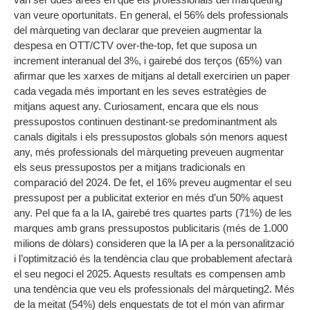
van veure oportunitats. En general, el 56% dels professionals
del màrqueting van declarar que preveien augmentar la
despesa en OTT/CTV over-the-top, fet que suposa un
increment interanual del 3%, i gairebé dos terços (65%) van
afirmar que les xarxes de mitjans al detall exercirien un paper
cada vegada més important en les seves estratègies de
mitjans aquest any. Curiosament, encara que els nous
pressupostos continuen destinant-se predominantment als
canals digitals i els pressupostos globals són menors aquest
any, més professionals del màrqueting preveuen augmentar
els seus pressupostos per a mitjans tradicionals en
comparació del 2024. De fet, el 16% preveu augmentar el seu
pressupost per a publicitat exterior en més d’un 50% aquest
any. Pel que fa a la IA, gairebé tres quartes parts (71%) de les
marques amb grans pressupostos publicitaris (més de 1.000
milions de dòlars) consideren que la IA per a la personalització
i l’optimització és la tendència clau que probablement afectarà
el seu negoci el 2025. Aquests resultats es compensen amb
una tendència que veu els professionals del màrqueting2. Més
de la meitat (54%) dels enquestats de tot el món van afirmar