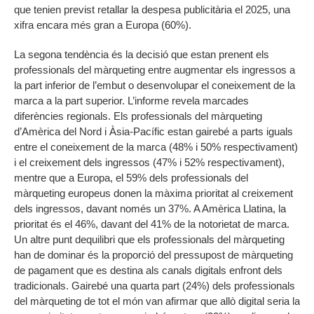
que tenien previst retallar la despesa publicitària el 2025, una
xifra encara més gran a Europa (60%).
La segona tendència és la decisió que estan prenent els
professionals del màrqueting entre augmentar els ingressos a
la part inferior de l’embut o desenvolupar el coneixement de la
marca a la part superior. L’informe revela marcades
diferències regionals. Els professionals del màrqueting
d’Amèrica del Nord i Àsia-Pacífic estan gairebé a parts iguals
entre el coneixement de la marca (48% i 50% respectivament)
i el creixement dels ingressos (47% i 52% respectivament),
mentre que a Europa, el 59% dels professionals del
màrqueting europeus donen la màxima prioritat al creixement
dels ingressos, davant només un 37%. A Amèrica Llatina, la
prioritat és el 46%, davant del 41% de la notorietat de marca.
Un altre punt dequilibri que els professionals del màrqueting
han de dominar és la proporció del pressupost de màrqueting
de pagament que es destina als canals digitals enfront dels
tradicionals. Gairebé una quarta part (24%) dels professionals
del màrqueting de tot el món van afirmar que allò digital seria la