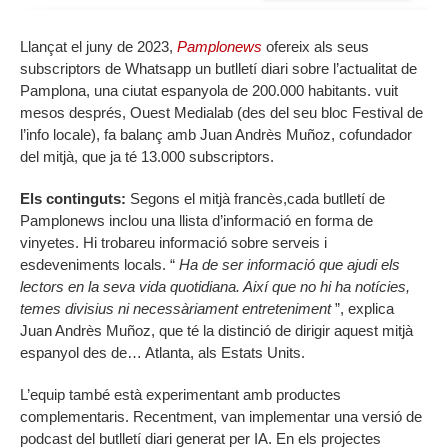
Llançat el juny de 2023,
Pamplonews
ofereix als seus
subscriptors de Whatsapp un butlletí diari sobre l’actualitat de
Pamplona, ​​una ciutat espanyola de 200.000 habitants. vuit
mesos després, Ouest Medialab (des del seu bloc Festival de
l’info locale), fa balanç amb Juan Andrès Muñoz, cofundador
del mitjà, que ja té 13.000 subscriptors.
Els continguts:
Segons el mitjà francès,cada butlletí de
Pamplonews inclou una llista d’informació en forma de
vinyetes. Hi trobareu informació sobre serveis i
esdeveniments locals. “
Ha de ser informació que ajudi els
lectors en la seva vida quotidiana. Així que no hi ha notícies,
temes divisius ni necessàriament entreteniment
”, explica
Juan Andrès Muñoz, que té la distinció de dirigir aquest mitjà
espanyol des de… Atlanta, als Estats Units.
L’equip també està experimentant amb productes
complementaris. Recentment, van implementar una versió de
podcast del butlletí diari generat per IA. En els projectes