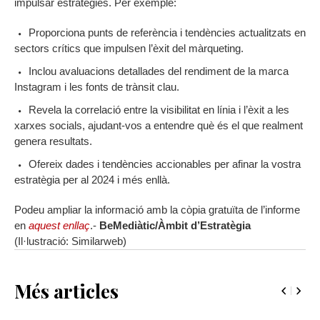
impulsar estratègies. Per exemple:
Proporciona punts de referència i tendències actualitzats en
sectors crítics que impulsen l’èxit del màrqueting.
Inclou avaluacions detallades del rendiment de la marca
Instagram i les fonts de trànsit clau.
Revela la correlació entre la visibilitat en línia i l’èxit a les
xarxes socials, ajudant-vos a entendre què és el que realment
genera resultats.
Ofereix dades i tendències accionables per afinar la vostra
estratègia per al 2024 i més enllà.
Podeu ampliar la informació amb la còpia gratuïta de l’informe
en
aquest enllaç
.-
BeMediàtic/Àmbit d’Estratègia
(Il·lustració: Similarweb)
Més articles