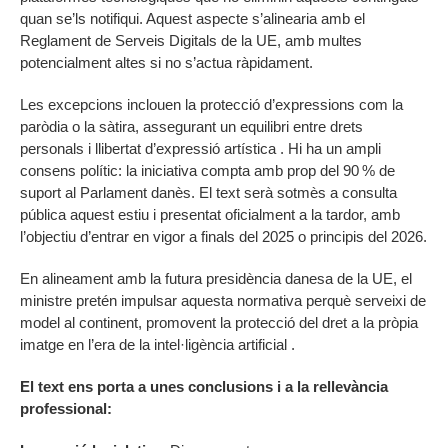
quan se’ls notifiqui. Aquest aspecte s’alinearia amb el
Reglament de Serveis Digitals de la UE, amb multes
potencialment altes si no s’actua ràpidament.
Les excepcions inclouen la protecció d’expressions com la
paròdia o la sàtira, assegurant un equilibri entre drets
personals i llibertat d’expressió artística . Hi ha un ampli
consens polític: la iniciativa compta amb prop del 90 % de
suport al Parlament danès. El text serà sotmès a consulta
pública aquest estiu i presentat oficialment a la tardor, amb
l’objectiu d’entrar en vigor a finals del 2025 o principis del 2026.
En alineament amb la futura presidència danesa de la UE, el
ministre pretén impulsar aquesta normativa perquè serveixi de
model al continent, promovent la protecció del dret a la pròpia
imatge en l’era de la intel·ligència artificial .
El text ens porta a unes
c
onclusions i a la rellevància
professional: