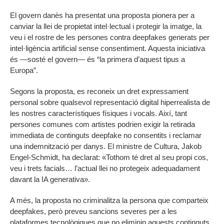
El govern danès ha presentat una proposta pionera per a
canviar la llei de propietat intel·lectual i protegir la imatge, la
veu i el rostre de les persones contra deepfakes generats per
intel·ligència artificial sense consentiment. Aquesta iniciativa
és —sosté el govern— és “la primera d’aquest tipus a
Europa”.
Segons la proposta, es reconeix un dret expressament
personal sobre qualsevol representació digital hiperrealista de
les nostres característiques físiques i vocals. Així, tant
persones comunes com artistes podrien exigir la retirada
immediata de continguts deepfake no consentits i reclamar
una indemnització per danys. El ministre de Cultura, Jakob
Engel‑Schmidt, ha declarat: «Tothom té dret al seu propi cos,
veu i trets facials… l’actual llei no protegeix adequadament
davant la IA generativa».
A més, la proposta no criminalitza la persona que comparteix
deepfakes, però preveu sancions severes per a les
plataformes tecnològiques que no eliminin aquests continguts