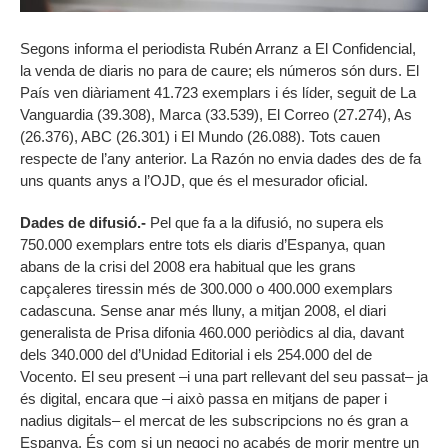
Segons informa el periodista Rubén Arranz a El Confidencial,
la venda de diaris no para de caure; els números són durs. El
País ven diàriament 41.723 exemplars i és líder, seguit de La
Vanguardia (39.308), Marca (33.539), El Correo (27.274), As
(26.376), ABC (26.301) i El Mundo (26.088). Tots cauen
respecte de l’any anterior. La Razón no envia dades des de fa
uns quants anys a l’OJD, que és el mesurador oficial.
Dades de difusió.-
Pel que fa a la difusió, no supera els
750.000 exemplars entre tots els diaris d’Espanya, quan
abans de la crisi del 2008 era habitual que les grans
capçaleres tiressin més de 300.000 o 400.000 exemplars
cadascuna. Sense anar més lluny, a mitjan 2008, el diari
generalista de Prisa difonia 460.000 periòdics al dia, davant
dels 340.000 del d’Unidad Editorial i els 254.000 del de
Vocento. El seu present –i una part rellevant del seu passat– ja
és digital, encara que –i això passa en mitjans de paper i
nadius digitals– el mercat de les subscripcions no és gran a
Espanya. És com si un negoci no acabés de morir mentre un