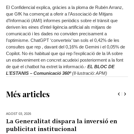
El Confidencial explica, gràcies a la ploma de Rubén Arranz,
que GfK ha començat a oferir a l’Associació de Mitjans
d’Informació (AMI) informes periòdics sobre el trànsit que
deriven les eines d’intel·ligència artificial als mitjans de
comunicació i les dades no conviden precisament a
l’optimisme. ChatGPT ‘converteix’ tan sols el 0,42% de les
consultes que rep , davant del 0,16% de Gemini i el 0,05% de
Copilot. No és habitual que qui rep l’explicació de la IA sobre
un esdeveniment en concret acudeixi posteriorment a la font
de què el chatbot ha extret la informació.-
EL BLOC DE
L’ESTANIS – Comunicació 360º
(Il·lustració: APM)
Més articles
AGOST 03,
2026
La Generalitat dispara la inversió en
publicitat institucional