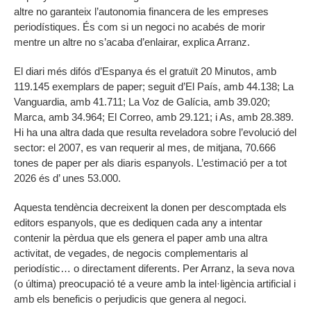
altre no garanteix l’autonomia financera de les empreses
periodístiques. És com si un negoci no acabés de morir
mentre un altre no s’acaba d’enlairar, explica Arranz.
El diari més difós d’Espanya és el gratuït 20 Minutos, amb
119.145 exemplars de paper; seguit d’El País, amb 44.138; La
Vanguardia, amb 41.711; La Voz de Galícia, amb 39.020;
Marca, amb 34.964; El Correo, amb 29.121; i As, amb 28.389.
Hi ha una altra dada que resulta reveladora sobre l’evolució del
sector: el 2007, es van requerir al mes, de mitjana, 70.666
tones de paper per als diaris espanyols. L’estimació per a tot
2026 és d’ unes 53.000.
Aquesta tendència decreixent la donen per descomptada els
editors espanyols, que es dediquen cada any a intentar
contenir la pèrdua que els genera el paper amb una altra
activitat, de vegades, de negocis complementaris al
periodístic… o directament diferents. Per Arranz, la seva nova
(o última) preocupació té a veure amb la intel·ligència artificial i
amb els beneficis o perjudicis que genera al negoci.