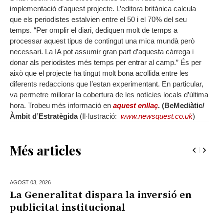
implementació d’aquest projecte. L’editora britànica calcula
que els periodistes estalvien entre el 50 i el 70% del seu
temps. “Per omplir el diari, dediquen molt de temps a
processar aquest tipus de contingut una mica mundà però
necessari. La IA pot assumir gran part d’aquesta càrrega i
donar als periodistes més temps per entrar al camp.” És per
això que el projecte ha tingut molt bona acollida entre les
diferents redaccions que l’estan experimentant. En particular,
va permetre millorar la cobertura de les notícies locals d’última
hora. Trobeu més informació en
aquest enllaç
. (BeMediàtic/
Àmbit d’Estratègida
(Il·lustració:
www.newsquest.co.uk
)
Més articles
AGOST 03,
2026
La Generalitat dispara la inversió en
publicitat institucional