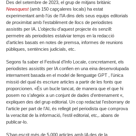
Des del setembre de 2023, el grup de mitjans britànic
Newsquest
(amb 150 capçaleres locals) ha estat
experimentant amb l’ús de l’IA dins dels seus equips editorials
de proximitat amb l’establiment de llocs de periodistes
assistits per IA. L’objectiu d’aquest projecte és senzill:
permetre als periodistes estalviar temps en la redacció
d’articles basats en notes de premsa, informes de reunions
públiques, sentències judicials, etc.
Segons fa saber el Festival d’Info Locale, concretament, els
periodistes assistits per IA confien en una eina desenvolupada
internament basada en el model de llenguatge GPT , l’única
missió del qual és escriure articles a partir de les fonts que
proporcionen. «És un bucle tancat, de manera que el que hi
posem no s’afegeix a un conjunt de dades d’entrenament «,
expliquen des del grup editorial. Un cop redactat l’esborrany de
l’article per part de l’AI, és rellegit pel periodista que comprova
la veracitat de la informació, l’estil editorial, etc,. abans de
publicar-lo.
S’han escrit més de 5.000 articles amb IA des de la