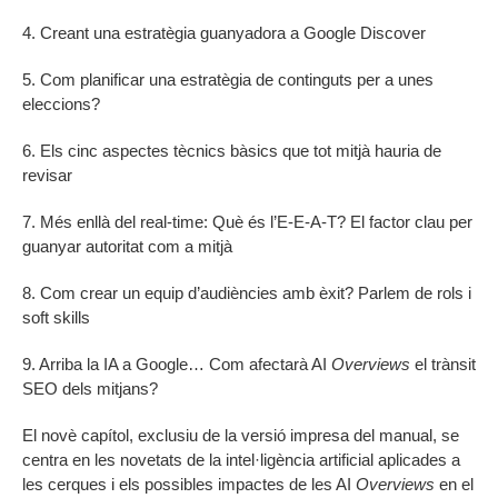
4. Creant una estratègia guanyadora a Google Discover
5. Com planificar una estratègia de continguts per a unes
eleccions?
6. Els cinc aspectes tècnics bàsics que tot mitjà hauria de
revisar
7. Més enllà del real-time: Què és l’E-E-A-T? El factor clau per
guanyar autoritat com a mitjà
8. Com crear un equip d’audiències amb èxit? Parlem de rols i
soft skills
9. Arriba la IA a Google… Com afectarà AI
Overviews
el trànsit
SEO dels mitjans?
El novè capítol, exclusiu de la versió impresa del manual, se
centra en les novetats de la intel·ligència artificial aplicades a
les cerques i els possibles impactes de les AI
Overviews
en el