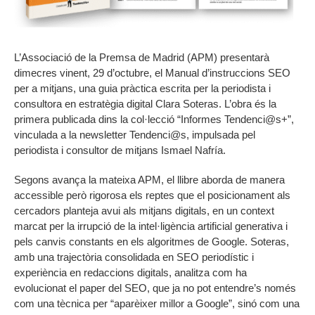
L’Associació de la Premsa de Madrid (APM) presentarà
dimecres vinent, 29 d’octubre, el Manual d’instruccions SEO
per a mitjans, una guia pràctica escrita per la periodista i
consultora en estratègia digital Clara Soteras. L’obra és la
primera publicada dins la col·lecció “Informes Tendenci@s+”,
vinculada a la newsletter Tendenci@s, impulsada pel
periodista i consultor de mitjans Ismael Nafría.
Segons avança la mateixa APM, el llibre aborda de manera
accessible però rigorosa els reptes que el posicionament als
cercadors planteja avui als mitjans digitals, en un context
marcat per la irrupció de la intel·ligència artificial generativa i
pels canvis constants en els algoritmes de Google. Soteras,
amb una trajectòria consolidada en SEO periodístic i
experiència en redaccions digitals, analitza com ha
evolucionat el paper del SEO, que ja no pot entendre’s només
com una tècnica per “aparèixer millor a Google”, sinó com una