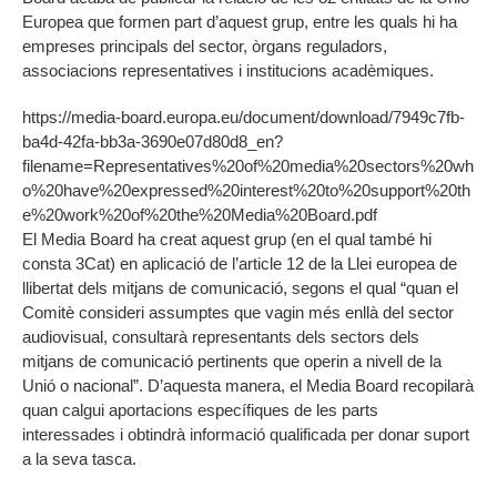
Europea que formen part d’aquest grup, entre les quals hi ha
empreses principals del sector, òrgans reguladors,
associacions representatives i institucions acadèmiques.
https://media-board.europa.eu/document/download/7949c7fb-
ba4d-42fa-bb3a-3690e07d80d8_en?
filename=Representatives%20of%20media%20sectors%20wh
o%20have%20expressed%20interest%20to%20support%20th
e%20work%20of%20the%20Media%20Board.pdf
El Media Board ha creat aquest grup (en el qual també hi
consta 3Cat) en aplicació de l’article 12 de la Llei europea de
llibertat dels mitjans de comunicació, segons el qual “quan el
Comitè consideri assumptes que vagin més enllà del sector
audiovisual, consultarà representants dels sectors dels
mitjans de comunicació pertinents que operin a nivell de la
Unió o nacional”. D’aquesta manera, el Media Board recopilarà
quan calgui aportacions específiques de les parts
interessades i obtindrà informació qualificada per donar suport
a la seva tasca.