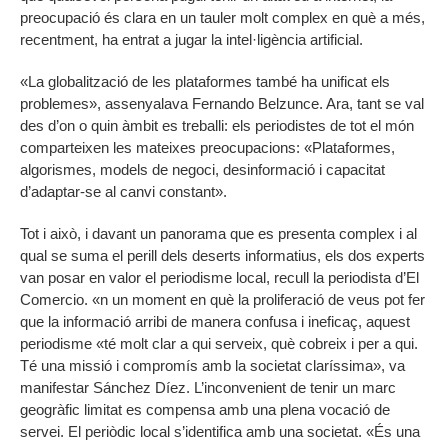
preocupació és clara en un tauler molt complex en què a més,
recentment, ha entrat a jugar la intel·ligència artificial.
«La globalització de les plataformes també ha unificat els
problemes», assenyalava Fernando Belzunce. Ara, tant se val
des d’on o quin àmbit es treballi: els periodistes de tot el món
comparteixen les mateixes preocupacions: «Plataformes,
algorismes, models de negoci, desinformació i capacitat
d’adaptar-se al canvi constant».
Tot i això, i davant un panorama que es presenta complex i al
qual se suma el perill dels deserts informatius, els dos experts
van posar en valor el periodisme local, recull la periodista d’El
Comercio. «n un moment en què la proliferació de veus pot fer
que la informació arribi de manera confusa i ineficaç, aquest
periodisme «té molt clar a qui serveix, què cobreix i per a qui.
Té una missió i compromís amb la societat claríssima», va
manifestar Sánchez Díez. L’inconvenient de tenir un marc
geogràfic limitat es compensa amb una plena vocació de
servei. El periòdic local s’identifica amb una societat. «És una