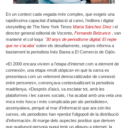
En un context cada vegada més complex, que exigeix ​​una
rapidíssima capacitat d’adaptació al canvi, l’editora i digital
storytelling de The New York Times
María Sánchez Díez
i el
director general editorial de Vocento,
Fernando Belzunce
, van
mantenir el col·loqui
’30 anys de periodisme digital: El repte
que no s’acaba’
sobre els desafiaments, segons informa a
bastament la periodista Inés Barea a El Comercio de Gijón.
«El 2000 encara vivíem a l’etapa d’internet com a element de
connexió», una etapa «molt utòpica» en què la xarxa es
presentava com un «element democratitzador de connexió
entre persones», començava contextualitzant la periodista
madrilenya. «Després d’això, va esclatar tot, amb les
plataformes i les xarxes socials, i ha acabat amb una veta una
mica més fosca i més complicada per als periodistes»,
assenyalava, perquè al mar d’informació que ara són les
xarxes, els periodistes han «perdut l’oligopoli de la distribució
d’informació». Al marge dels aspectes positius que deriven
que qualsevol persona pugui tenir un altaveu a internet, la