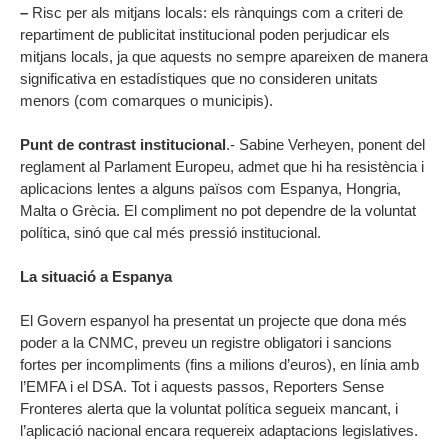
–
Risc per als mitjans locals: els rànquings com a criteri de
repartiment de publicitat institucional poden perjudicar els
mitjans locals, ja que aquests no sempre apareixen de manera
significativa en estadístiques que no consideren unitats
menors (com comarques o municipis).
Punt de contrast institucional
.- Sabine Verheyen, ponent del
reglament al Parlament Europeu, admet que hi ha resistència i
aplicacions lentes a alguns països com Espanya, Hongria,
Malta o Grècia. El compliment no pot dependre de la voluntat
política, sinó que cal més pressió institucional.
La situació a Espanya
El Govern espanyol ha presentat un projecte que dona més
poder a la CNMC, preveu un registre obligatori i sancions
fortes per incompliments (fins a milions d’euros), en línia amb
l’EMFA i el DSA. Tot i aquests passos, Reporters Sense
Fronteres alerta que la voluntat política segueix mancant, i
l’aplicació nacional encara requereix adaptacions legislatives.