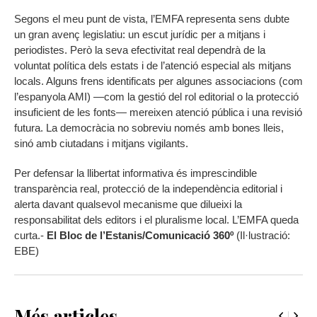
Segons el meu punt de vista, l’EMFA representa sens dubte
un gran avenç legislatiu: un escut jurídic per a mitjans i
periodistes. Però la seva efectivitat real dependrà de la
voluntat política dels estats i de l’atenció especial als mitjans
locals. Alguns frens identificats per algunes associacions (com
l’espanyola AMI) —com la gestió del rol editorial o la protecció
insuficient de les fonts— mereixen atenció pública i una revisió
futura. La democràcia no sobreviu només amb bones lleis,
sinó amb ciutadans i mitjans vigilants.
Per defensar la llibertat informativa és imprescindible
transparència real, protecció de la independència editorial i
alerta davant qualsevol mecanisme que dilueixi la
responsabilitat dels editors i el pluralisme local. L’EMFA queda
curta.-
El Bloc de l’Estanis/Comunicació 360º
(Il·lustració:
EBE)
Més articles