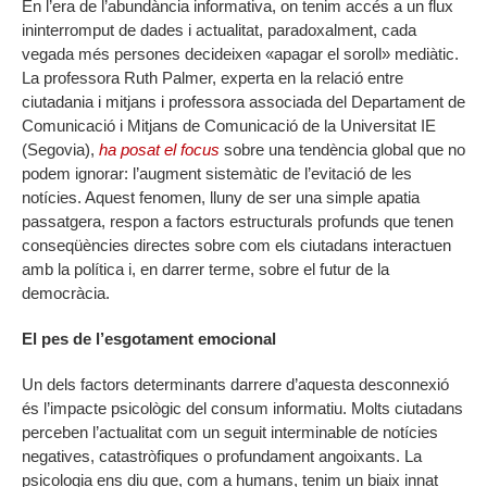
En l’era de l’abundància informativa, on tenim accés a un flux
ininterromput de dades i actualitat, paradoxalment, cada
vegada més persones decideixen «apagar el soroll» mediàtic.
La professora Ruth Palmer, experta en la relació entre
ciutadania i mitjans i professora associada del Departament de
Comunicació i Mitjans de Comunicació de la Universitat IE
(Segovia),
ha posat el focus
sobre una tendència global que no
podem ignorar: l’augment sistemàtic de l’evitació de les
notícies. Aquest fenomen, lluny de ser una simple apatia
passatgera, respon a factors estructurals profunds que tenen
conseqüències directes sobre com els ciutadans interactuen
amb la política i, en darrer terme, sobre el futur de la
democràcia.
El pes de l’esgotament emocional
Un dels factors determinants darrere d’aquesta desconnexió
és l’impacte psicològic del consum informatiu. Molts ciutadans
perceben l’actualitat com un seguit interminable de notícies
negatives, catastròfiques o profundament angoixants. La
psicologia ens diu que, com a humans, tenim un biaix innat