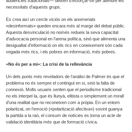
audiències tradicionals— deixen d’esforçar-se per atendre les
necessitats d’aquests grups.
Es crea així un cercle viciós on els anomenats
«desinformats» queden encara més al marge del debat públic.
Aquesta desvinculació no només redueix la seva capacitat
d’advocacia personal en l’arena política, sinó que alimenta una
desigualtat d’informació on els rics en coneixement són cada
vegada més rics, i els pobres en informació, més pobres.
«No és per a mi»: La crisi de la rellevància
Un dels punts més reveladors de l’anàlisi de Palmer és que el
problema no és sempre el contingut en si, sinó la falta de
connexió. Molts usuaris senten que el periodisme tradicional
no els interpel·la, que és llunyà, elitista o simplement un mirall
d’una realitat que no reconeixen com a pròpia. En un entorn
polaritzat, on l’emoció («polarització afectiva») sovint guanya
la partida a la raó, el consum de notícies es torna un acte de
validació identitària més que de formació cívica.