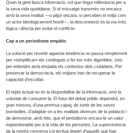
Quan la gent busca informació, vol que tingui rellevància per a
la seva vida quotidiana. Si el missatge transmès no encaixa
amb la seva realitat —o pitjor encara, si perceben el mitjà com
un actor ideològicament hostil—, la desconnexió és la via més
lògica i directa per evitar el conflicte.
Cap a un periodisme empàtic
La solució per revertir aquesta tendència no passa simplement
per «simplificar» els continguts o fer-los més digeribles, sinó
per entendre amb empatia els contextos dels ciutadans. Per
preservar la democràcia, els mitjans han de recuperar la
capacitat d’escoltar.
El repte actual no és la disponibilitat de la informació, sinó la
voluntat de consumir-la. El futur del debat públic dependrà, en
gran mesura, d’una premsa capaç de sortir de les seves
bombolles, d’adaptar-se a les realitats diverses de la població i
de demostrar, amb fets, que el periodisme encara té un valor
inqüestionable per a la vida de les persones. La supervivència
de la nostra conversa col·lectiva depèn d’aquells que han