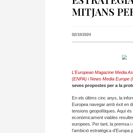
MITJANS PE
02/10/2024
L’European Magazine Media Ass
(ENPA) i News Media Europe 
seves propostes per a la prot
En els últims cinc anys, la info
Europea navegar amb èxit en div
tensions geopolítiques. Aquí és 
econòmicament viables resulten
europees. Per tant, la premsa i
l’ambició estratègica d’Europa p