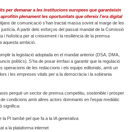
 per demanar a les institucions europees que garanteixin
aprofitin plenament les oportunitats que ofereix l’era digital
itjans de comunicació s’han tractat massa sovint al marge de les
de justícia. A partir dels esforços del passat mandat de la Comissió
 i holística per al creixement i la resiliència de la premsa
a aquesta ambició.
 complir la legislació adoptada en el mandat anterior (DSA, DMA,
ncis polítics). S’ha de posar èmfasi a garantir que la regulació
les operacions de les redaccions i els equips editorials, amb un
rs i les empreses vitals per a la democràcia i la sobirania
 bases perquè un sector de premsa competitiu, sostenible i pròsper
 de condicions amb altres actors dominants en l’espai mediàtic
 significa:
de la PI també pel que fa a la IA generativa
tat a la plataforma internet