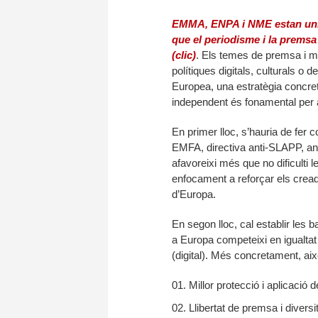
EMMA, ENPA i NME estan units
que el periodisme i la premsa 
(clic)
. Els temes de premsa i m
polítiques digitals, culturals o 
Europea, una estratègia concreta
independent és fonamental per 
En primer lloc, s’hauria de fer
EMFA, directiva anti-SLAPP, anu
afavoreixi més que no dificulti 
enfocament a reforçar els creado
d’Europa.
En segon lloc, cal establir les
a Europa competeixi en igualtat
(digital). Més concretament, això
Millor protecció i aplicació 
Llibertat de premsa i diversi