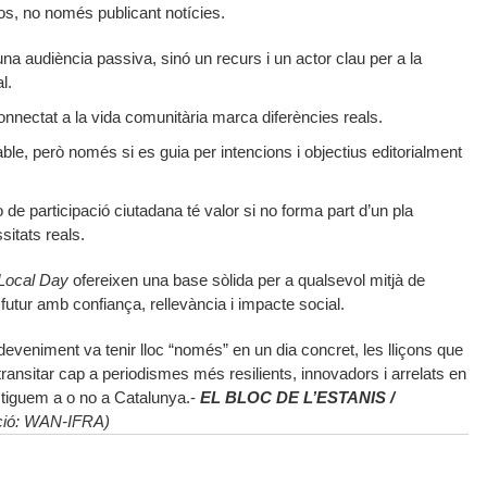
s, no només publicant notícies.
a audiència passiva, sinó un recurs i un actor clau per a la
l.
connectat a la vida comunitària marca diferències reals.
able, però només si es guia per intencions i objectius editorialment
o de participació ciutadana té valor si no forma part d’un pla
itats reals.
Local Day
ofereixen una base sòlida per a qualsevol mitjà de
 futur amb confiança, rellevància i impacte social.
sdeveniment va tenir lloc “només” en un dia concret, les lliçons que
 transitar cap a periodismes més resilients, innovadors i arrelats en
stiguem a o no a Catalunya.-
EL BLOC DE L’ESTANIS /
ració: WAN-IFRA)