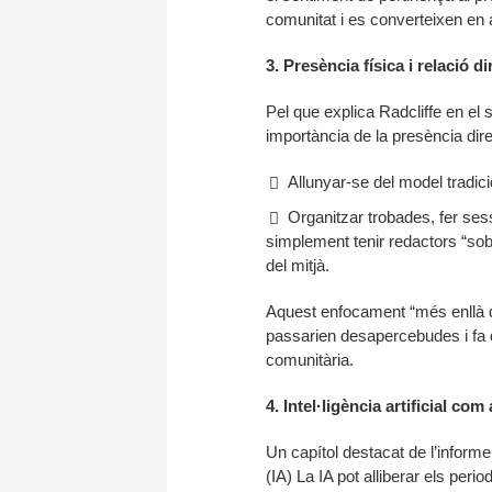
comunitat i es converteixen en
3. Presència física i relació d
Pel que explica Radcliffe en el 
importància de la presència dire
Allunyar-se del model tradic
Organitzar trobades, fer ses
simplement tenir redactors “sobre
del mitjà.
Aquest enfocament “més enllà de 
passarien desapercebudes i fa q
comunitària.
4. Intel·ligència artificial co
Un capítol destacat de l’informe 
(IA) La IA pot alliberar els peri