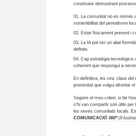
construeix demostrant processo
La comunitat no és només un
sostenibilitat del periodisme loca
Estar físicament present
i 
La IA pot ser un aliat formid
definits.
Cap estratègia tecnològica
coherent que respongui a necess
En definitiva, les cinc claus del
proximitat que vulgui afrontar el
Segons el meu criteri, si bé l’e
s’hi van compartir són útils per
les seves comunitats locals. E
COMUNICACIÓ 360º
(Il·lust