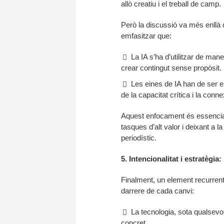
allò creatiu i el treball de camp.
Però la discussió va més enllà 
emfasitzar que:
La IA s’ha d’utilitzar de mane
crear contingut sense propòsit.
Les eines de IA han de ser e
de la capacitat crítica i la con
Aquest enfocament és essencial: 
tasques d’alt valor i deixant a 
periodístic.
5. Intencionalitat i estratègi
Finalment, un element recurrent 
darrere de cada canvi:
La tecnologia, sota qualsevol 
concret.