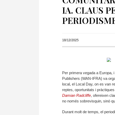
IA. CLAUS P
PERIODISME
18/12/2025
Per primera vegada a Europa, 
Publishers (WAN-IFRA) va orga
local, el Local Day, on es van re
reptes, oportunitats i pràctique
Damian Radcliffe
, ofereixen cl
no només sobrevisquin, sinó que 
Durant molt de temps, el periodi