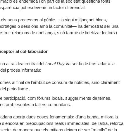
ació és endèmica i on part de la societat qüestiona fonts
nsparència pot esdevenir un factor diferencial.
r els seus processos al públic —ja sigui mitjançant blocs,
eportatges o sessions amb la comunitat— ha demostrat ser una
ruir relacions de confiança, sinó també de fidelitzar lectors i
receptor al col·laborador
na altra idea central del
Local Day
va ser la de traslladar a la
del procés informatiu:
només al final de l’embut de consum de notícies, sinó clarament
 del periodisme.
de participació, com fòrums locals, suggeriments de temes,
ns amb escoles o tallers comunitaris.
utadana aporta dues coses fonamentals: d’una banda, millora la
è s’encora en preocupacions reals i immediates; de l’altra, reforça
ojecte, de manera que els mitjans deixen de ser “miralls” de la