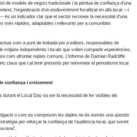
isi de models de negoci tradicionals i la pèrdua de confiança d’una
ontext, l’organització d’un esdeveniment focalitzat en allò local —i
 és un indicador clar que el sector reconeix la necessitat d’una
s més ràpides, adaptables i rellevants per a comunitats
tuar com a punt de trobada per a editors, responsables de
de mitjans independents i locals que volien compartir experiències,
obre com afrontar reptes comuns. L’informe de Damian Radcliffe
cinc claus que cal tenir presents per reinventar el periodisme local
de confiança i creixement
 durant el Local Day va ser la necessitat de fer visibles els
:
stigació o com es comproven les dades no és només una qüestió
tratègia per reforçar la confiança de l’audiència local, que sovint
escena”.