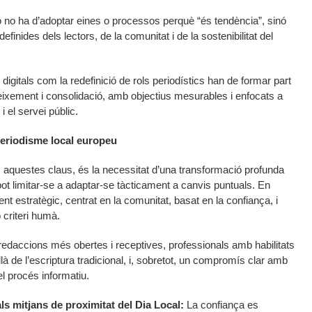
ó no ha d’adoptar eines o processos perquè “és tendència”, sinó
inides dels lectors, de la comunitat i de la sostenibilitat del
s digitals com la redefinició de rols periodístics han de formar part
eixement i consolidació, amb objectius mesurables i enfocats a
 el servei públic.
periodisme local europeu
es aquestes claus, és la necessitat d’una transformació profunda
pot limitar-se a adaptar-se tàcticament a canvis puntuals. En
t estratègic, centrat en la comunitat, basat en la confiança, i
 criteri humà.
edaccions més obertes i receptives, professionals amb habilitats
là de l’escriptura tradicional, i, sobretot, un compromís clar amb
el procés informatiu.
als mitjans de proximitat del Dia Local:
La confiança es