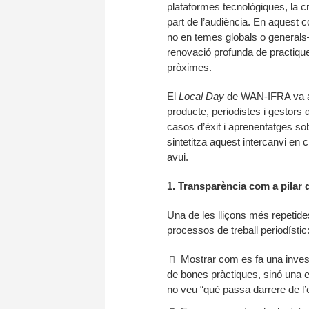
plataformes tecnològiques, la cr
part de l’audiència. En aquest c
no en temes globals o generals—
renovació profunda de practique
pròximes.
El
Local Day
de WAN-IFRA va ac
producte, periodistes i gestors 
casos d’èxit i aprenentatges s
sintetitza aquest intercanvi en 
avui.
1. Transparència com a pilar 
Una de les lliçons més repetides
processos de treball periodístic
Mostrar com es fa una inve
de bones pràctiques, sinó una es
no veu “què passa darrere de l’