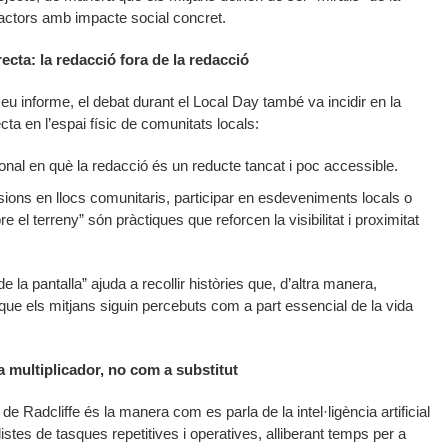
 actors amb impacte social concret.
irecta: la redacció fora de la redacció
seu informe, el debat durant el Local Day també va incidir en la
cta en l’espai físic de comunitats locals:
ional en què la redacció és un reducte tancat i poc accessible.
sions en llocs comunitaris, participar en esdeveniments locals o
 el terreny” són pràctiques que reforcen la visibilitat i proximitat
la pantalla” ajuda a recollir històries que, d’altra manera,
ue els mitjans siguin percebuts com a part essencial de la vida
m a multiplicador, no com a substitut
de Radcliffe és la manera com es parla de la intel·ligència artificial
odistes de tasques repetitives i operatives, alliberant temps per a