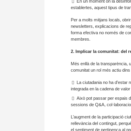
En un moment on la desinform
establertes, aquest tipus de tra
Per a molts mitjans locals, obri
newsletters, explicacions de r
forma efectiva no només de const
membres.
2. Implicar la comunitat: del 
Més enllà de la transparència, u
comunitat un rol més actiu dins 
La ciutadania no ha d’estar 
integrada en la cadena de valor
Això pot passar per espais 
sessions de Q&A, col·laboracio
L’augment de la participació ci
rellevància del contingut, perqu
el sentiment de pertinença al pr