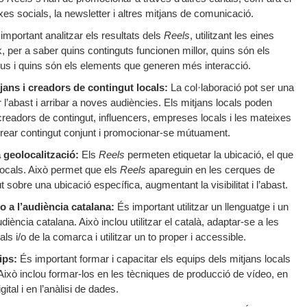
rxes socials, la newsletter i altres mitjans de comunicació.
important analitzar els resultats dels
Reels
, utilitzant les eines
, per a saber quins continguts funcionen millor, quins són els
ius i quins són els elements que generen més interacció.
jans i creadors de contingut locals:
La col·laboració pot ser una
r l’abast i arribar a noves audiències. Els mitjans locals poden
 creadors de contingut, influencers, empreses locals i les mateixes
crear contingut conjunt i promocionar-se mútuament.
a geolocalització:
Els
Reels
permeten etiquetar la ubicació, el que
s locals. Això permet que els
Reels
apareguin en les cerques de
obre una ubicació específica, augmentant la visibilitat i l’abast.
to a l’audiència catalana:
És important utilitzar un llenguatge i un
diència catalana. Això inclou utilitzar el català, adaptar-se a les
s i/o de la comarca i utilitzar un to proper i accessible.
ips:
És important formar i capacitar els equips dels mitjans locals
 Això inclou formar-los en les tècniques de producció de vídeo, en
ital i en l’anàlisi de dades.