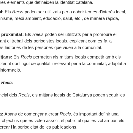
tres elements que defineixen la identitat catalana.
l:
Els
Reels
poden ser utilitzats per a cobrir temes d’interès local,
anisme, medi ambient, educació, salut, etc., de manera ràpida,
 proximitat:
Els
Reels
poden ser utilitzats per a promoure el
nt el treball dels periodistes locals, explicant com es fa la
es històries de les persones que viuen a la comunitat.
tjans:
Els
Reels
permeten als mitjans locals competir amb els
rint contingut de qualitat i rellevant per a la comunitat, adaptat a
informació.
s
Reels
ncial dels
Reels
, els mitjans locals de Catalunya poden seguir les
a:
Abans de començar a crear
Reels
, és important definir una
 objectius que es volen assolir, el públic al qual es vol arribar, els
rear i la periodicitat de les publicacions.