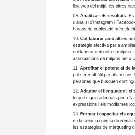
lloc web del mitjà, les altres xa
Analitzar els resultats:
És 
d’anàlisi d’Instagram i Facebook
horaris de publicació més efect
Col·laborar amb altres mit
estratègia efectiva per a amplia
col·laborar amb altres mitjans,
associacions de mitjans per a 
Aprofitar el potencial de l
pot ser molt útil per als mitjan
persones que busquen contingut s
Adaptar el llenguatge i el 
to que siguin adequats per a l’au
expressions i els modismes local
Formar i capacitar els equ
en la creació i gestió de
Reels
.
les estratègies de màrqueting dig