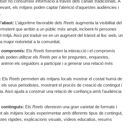
otser no consumeix informació a través dels canals tradicionals. A
llevant, els mitjans poden captar l’atenció d’aquestes audiències i
.
l’abast:
L’algoritme favorable dels
Reels
augmenta la visibilitat del
ermetent que arribin a un públic més ampli, incloent-hi persones
mitjà. Això pot traduir-se en un augment del trànsit al lloc web, un
 major notorietat a la comunitat.
 el compromís:
Els
Reels
fomenten la interacció i el compromís
als poden utilitzar els
Reels
per a fer preguntes, enquestes,
e animin els seguidors a participar i a generar una relació més
:
Els
Reels
permeten als mitjans locals mostrar el costat humà de
 els seus periodistes, mostrant el procés de creació de contingut i
a. Això ajuda a construir una relació de confiança amb l’audiència
i continguts:
Els
Reels
ofereixen una gran varietat de formats i
nt als mitjans locals experimentar amb diferents tipus de contingut,
stes ràpides, explicacions visuals, vídeos educatius, resums