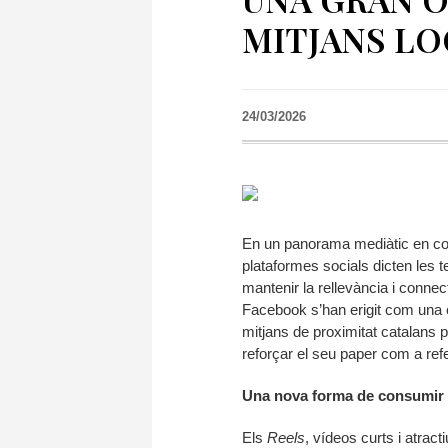
MITJANS LO
24/03/2026
En un panorama mediàtic en cons
plataformes socials dicten les t
mantenir la rellevància i conne
Facebook s’han erigit com una e
mitjans de proximitat catalans pe
reforçar el seu paper com a refe
Una nova forma de consumir 
Els
Reels
, vídeos curts i atra