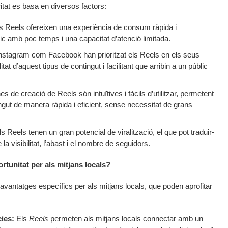
itat es basa en diversos factors:
s Reels ofereixen una experiència de consum ràpida i
lic amb poc temps i una capacitat d’atenció limitada.
nstagram com Facebook han prioritzat els Reels en els seus
tat d’aquest tipus de contingut i facilitant que arribin a un públic
s de creació de Reels són intuïtives i fàcils d’utilitzar, permetent
ngut de manera ràpida i eficient, sense necessitat de grans
s Reels tenen un gran potencial de viralització, el que pot traduir-
la visibilitat, l’abast i el nombre de seguidors.
tunitat per als mitjans locals?
avantatges específics per als mitjans locals, que poden aprofitar
ies:
Els
Reels
permeten als mitjans locals connectar amb un