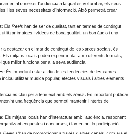
namental conèixer l’audiència a la qual es vol arribar, els seus
ies i les seves necessitats d’informació. Això permetrà crear
t:
Els
Reels
han de ser de qualitat, tant en termes de contingut
tilitzar imatges i vídeos de bona qualitat, un bon àudio i una
 a destacar en el mar de contingut de les xarxes socials, és
us. Els mitjans locals poden experimentar amb diferents formats,
el que millor funciona per a la seva audiència.
es:
És important estar al dia de les tendències de les xarxes
ò inclou utilitzar música popular, efectes visuals i altres elements
ència és clau per a tenir èxit amb els
Reels
. És important publicar
ntenint una freqüència que permeti mantenir l’interès de
a:
Els mitjans locals han d’interactuar amb l’audiència, responent
organitzant enquestes i concursos, i fomentant la participació.
ls
Reels
s’han de promocionar a través d’altres canals, com ara el