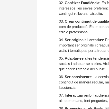
Conèixer l’audiència:
És fo
interessos, les seves preferènc
contingut rellevant i atractiu.
Crear contingut de qualita
com de producció. És important u
edició professional.
Ser originals i creatius:
Per
important ser originals i creati
estils i temàtiques per a trobar 
Adaptar-se a les tendènci
socials i adaptar-se a elles. Aix
que captin l’atenció del públic.
Ser consistents:
La consist
contingut de manera regular, ma
l’audiència.
Interactuar amb l’audiènci
als comentaris, fent preguntes, 
Promocionar els Reels:
E