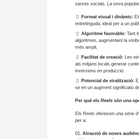
xarxes socials. La seva popular
Format visual i dinàmic:
El
entretinguda, ideal per a un púb
Algoritme favorable:
Tant I
algoritmes, augmentant la visibili
més ampli.
Facilitat de creació:
Les eine
als mitjans locals generar conti
inversions en producció.
Potencial de viralització:
El
se en un augment significatiu de 
Per què els
Reels
són una opor
Els
Reels
ofereixen una sèrie d’
per a:
Atracció de noves audiènc