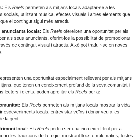
s:
Els
Reels
permeten als mitjans locals adaptar-se a les
 socials, utilitzant música, efectes visuals i altres elements que
n que el contingut sigui més atractiu.
 anunciants locals:
Els
Reels
ofereixen una oportunitat per als
per als seus anunciants, oferint-los la possibilitat de promocionar
ravés de contingut visual i atractiu. Això pot traduir-se en noves
s.
epresenten una oportunitat especialment rellevant per als mitjans
mitjans, que tenen un coneixement profund de la seva comunitat i
 lectors i oients, poden aprofitar els
Reels
per a:
comunitat:
Els
Reels
permeten als mitjans locals mostrar la vida
ir esdeveniments locals, entrevistar veïns i donar veu a les
e la gent.
trimoni local:
Els
Reels
poden ser una eina excel·lent per a
moni i les tradicions de la regió, mostrant llocs emblemàtics, festes