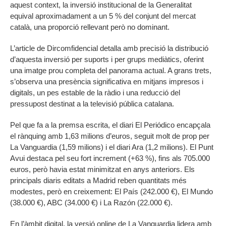
aquest context, la inversió institucional de la Generalitat
equival aproximadament a un 5 % del conjunt del mercat
català, una proporció rellevant però no dominant.
L’article de Dircomfidencial detalla amb precisió la distribució
d’aquesta inversió per suports i per grups mediàtics, oferint
una imatge prou completa del panorama actual. A grans trets,
s’observa una presència significativa en mitjans impresos i
digitals, un pes estable de la ràdio i una reducció del
pressupost destinat a la televisió pública catalana.
Pel que fa a la premsa escrita, el diari El Periódico encapçala
el rànquing amb 1,63 milions d’euros, seguit molt de prop per
La Vanguardia (1,59 milions) i el diari Ara (1,2 milions). El Punt
Avui destaca pel seu fort increment (+63 %), fins als 705.000
euros, però havia estat minimitzat en anys anteriors. Els
principals diaris editats a Madrid reben quantitats més
modestes, però en creixement: El País (242.000 €), El Mundo
(38.000 €), ABC (34.000 €) i La Razón (22.000 €).
En l’àmbit digital, la versió online de La Vanguardia lidera amb