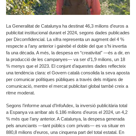
La Generalitat de Catalunya ha destinat 46,3 milions d’euros a
publicitat institucional durant el 2024, segons dades publicades
per Dircomfidencial. La xifra representa un augment del 4 %
respecte a l’any anterior i gairebé el doble del que s’hi invertia
fa una dècada. A més, la despesa en “creativitat” —és a dir, en
la producció de les campanyes— va ser d’1,9 milions, un 18
% menys que el 2023. El conjunt d’aquestes dades reflecteix
una tendència clara: el Govern català consolida la seva aposta
per comunicar polítiques públiques a través dels mitjans de
comunicació, mentre el mercat publicitari global també creix a
ritme moderat.
Segons l’informe anual d’InfoAdex, la inversió publicitària total
a Espanya va arribar als 6.186 milions d’euros el 2024, un 4,2
% més que l’any anterior. A Catalunya, la despesa generada
pels anunciants —tant públics com privats— es va situar en
880,8 milions d’euros, una cinquena part del total estatal. En