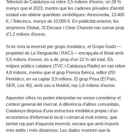
Televisió de Catalunya va rebre 3,5 milions d’euros, un 28 %
menys que el 2023, mentre que les cadenes privades d’àmbit
estatal van obtenir quantitats simbòliques: Atresmedia, 13.400
€, i Telecinco, menys de 10.000 €. En publicitat exterior, les
empreses Global, JCDecaux i Clear Channel van sumar prop
d’1,2 milions d’euros.
Si es mira la inversió per grups mediàtics, el Grupo Godó —
propietari de La Vanguardia i RAC1— encapçala el llistat amb
5,5 milions d’euros, és a dir, prop d’un 12 % del total. Els
mitjans públics catalans (TVC i Catalunya Ràdio) en van rebre
4,8 milions, mentre que el grup Prensa Ibérica, editor d’El
Periódico, en va captar 3,9 milions. El grup Prisa (El País,
SER, Los 40), amb seu a Madrid, rep 1,6 milions d’euros.
Aquestes xifres no poden interpretar-se sense considerar el
context general del mercat. A diferència d’altres comunitats,
Catalunya disposa d’una estructura mediàtica pròpia i d’un
ecosistema d’informació local i comarcal molt extens, que
també rep part d’aquesta inversió, encara que amb imports
més petits i més dispersos. Les dades mostren que la