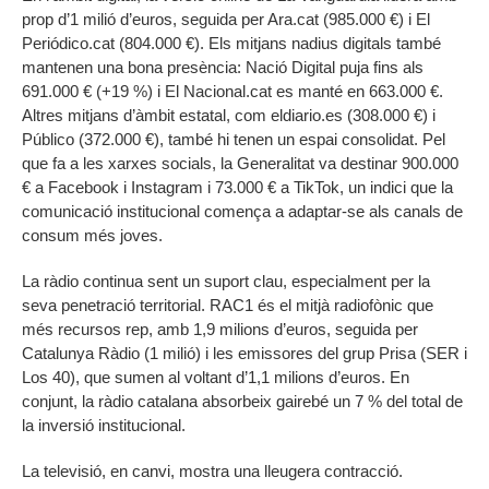
prop d’1 milió d’euros, seguida per Ara.cat (985.000 €) i El
Periódico.cat (804.000 €). Els mitjans nadius digitals també
mantenen una bona presència: Nació Digital puja fins als
691.000 € (+19 %) i El Nacional.cat es manté en 663.000 €.
Altres mitjans d’àmbit estatal, com eldiario.es (308.000 €) i
Público (372.000 €), també hi tenen un espai consolidat. Pel
que fa a les xarxes socials, la Generalitat va destinar 900.000
€ a Facebook i Instagram i 73.000 € a TikTok, un indici que la
comunicació institucional comença a adaptar-se als canals de
consum més joves.
La ràdio continua sent un suport clau, especialment per la
seva penetració territorial. RAC1 és el mitjà radiofònic que
més recursos rep, amb 1,9 milions d’euros, seguida per
Catalunya Ràdio (1 milió) i les emissores del grup Prisa (SER i
Los 40), que sumen al voltant d’1,1 milions d’euros. En
conjunt, la ràdio catalana absorbeix gairebé un 7 % del total de
la inversió institucional.
La televisió, en canvi, mostra una lleugera contracció.