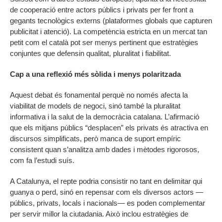
de cooperació entre actors públics i privats per fer front a
gegants tecnològics externs (plataformes globals que capturen
publicitat i atenció). La competència estricta en un mercat tan
petit com el català pot ser menys pertinent que estratègies
conjuntes que defensin qualitat, pluralitat i fiabilitat.
Cap a una reflexió més sòlida i menys polaritzada
Aquest debat és fonamental perquè no només afecta la
viabilitat de models de negoci, sinó també la pluralitat
informativa i la salut de la democràcia catalana. L’afirmació
que els mitjans públics “desplacen” els privats és atractiva en
discursos simplificats, però manca de suport empíric
consistent quan s’analitza amb dades i mètodes rigorosos,
com fa l’estudi suís.
A Catalunya, el repte podria consistir no tant en delimitar qui
guanya o perd, sinó en repensar com els diversos actors —
públics, privats, locals i nacionals— es poden complementar
per servir millor la ciutadania. Això inclou estratègies de