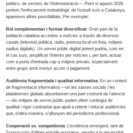
polítics, de sectors de l’Administració—. Però si aquest 2026
portem l’enfocament metodològic de l’estudi suís a Catalunya,
apareixen altres possibilitats. Per exemple:
Rol complementari i format diversificat
: Gran part de la
població catalana accedeix a notícies a través de diversos
canals (televisió pública, ràdio, premsa local en línia, mitjans
nadius digitals). Un servei públic digital potent podria, com en
el cas suís, amplificar l’interès per notícies i, per tant, actuar
com a porta d’entrada cap a mitjans privats, especialment
entre grups amb menys accés o pagament.
Audiència fragmentada i qualitat informativa
: En un context
de fragmentació informativa —on les xarxes socials i les
plataformes globals absorbeixen una part creixent de l’atenció
— els mitjans de servei públic poden oferir contingut de
qualitat i rigor contrastat que ajudi a retenir i educar audiències
que, d’altra manera, s’allunyen del periodisme professional.
Cooperació vs. competència
: L’evidència emergent, tant de
Suïssa com d’altres estudis europeus, apunta a la necessitat