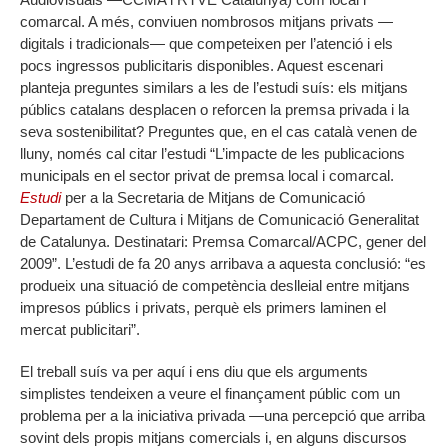
comarcal. A més, conviuen nombrosos mitjans privats —
digitals i tradicionals— que competeixen per l’atenció i els
pocs ingressos publicitaris disponibles. Aquest escenari
planteja preguntes similars a les de l’estudi suís: els mitjans
públics catalans desplacen o reforcen la premsa privada i la
seva sostenibilitat? Preguntes que, en el cas català venen de
lluny, només cal citar l’estudi “L’impacte de les publicacions
municipals en el sector privat de premsa local i comarcal.
Estudi
per a la Secretaria de Mitjans de Comunicació
Departament de Cultura i Mitjans de Comunicació Generalitat
de Catalunya. Destinatari: Premsa Comarcal/ACPC, gener del
2009”. L’estudi de fa 20 anys arribava a aquesta conclusió: “es
produeix una situació de competència deslleial entre mitjans
impresos públics i privats, perquè els primers laminen el
mercat publicitari”.
El treball suís va per aquí i ens diu que els arguments
simplistes tendeixen a veure el finançament públic com un
problema per a la iniciativa privada —una percepció que arriba
sovint dels propis mitjans comercials i, en alguns discursos