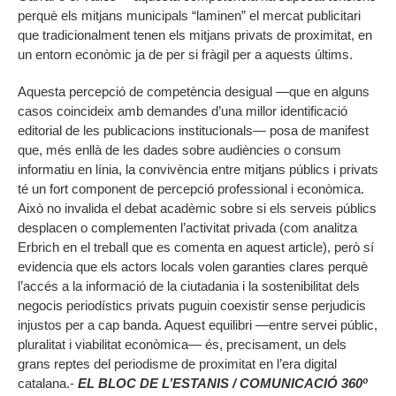
perquè els mitjans municipals “laminen” el mercat publicitari
que tradicionalment tenen els mitjans privats de proximitat, en
un entorn econòmic ja de per si fràgil per a aquests últims.
Aquesta percepció de competència desigual —que en alguns
casos coincideix amb demandes d’una millor identificació
editorial de les publicacions institucionals— posa de manifest
que, més enllà de les dades sobre audiències o consum
informatiu en línia, la convivència entre mitjans públics i privats
té un fort component de percepció professional i econòmica.
Això no invalida el debat acadèmic sobre si els serveis públics
desplacen o complementen l’activitat privada (com analitza
Erbrich en el treball que es comenta en aquest article), però sí
evidencia que els actors locals volen garanties clares perquè
l’accés a la informació de la ciutadania i la sostenibilitat dels
negocis periodístics privats puguin coexistir sense perjudicis
injustos per a cap banda. Aquest equilibri —entre servei públic,
pluralitat i viabilitat econòmica— és, precisament, un dels
grans reptes del periodisme de proximitat en l’era digital
catalana.-
EL BLOC DE L’ESTANIS / COMUNICACIÓ 360º