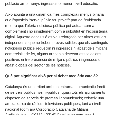
població amb menys ingressos o menor nivell educatiu.
Això apunta a una dinàmica més complexa i menys binària
que l’oposició “servei públic vs. privat”: part de l’evidència
mostra que l’oferta noticiosa pública pot actuar com a
complement i no simplement com a substitut en l’ecosistema
digital. Aquesta conclusió es veu reforçada per altres estudis
independents que no troben proves sòlides que els continguts
noticiosos publics redueixin ni ingressos ni abast dels mitjans
comercials; de fet, alguns arriben a detectar associacions
positives entre presència de mitjans públics i ingressos o
abast globals del sector de les notícies.
Què pot significar això per al debat mediàtic català?
Catalunya és un territori amb un entramat comunicatiu farcit
de serveis públics i semi-públics: quasi tots els ajuntaments
disposen de serveis de premsa i comunicació; existeix una
ampla xarxa de ràdios i televisions públiques, tant a nivell
nacional (com ara Corporació Catalana de Mitjans
Audiovisuals —CCMA i RTVE Catalunya) com local i