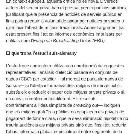
En context europeu, aquesta crítica no és nova. Diversos
actors del sector privat han expressat preocupacions similars,
justificant que la presència de notícies de serveis públics en
línia podria reduir la voluntat de pagar per notícies privades o
disminuir l’abast de mitjans tradicionals. Aquest argument ha
estat present fins i tot en informes econòmics impulsats per
entitats com l’
European Broadcasting Union (EBU).
El que troba l’estudi suís-alemany
L’estudi que comentem utilitza una combinació de enquestes
representatives i anàlisis d’elecció basada en conjunts de
dades (CBC) per estudiar —al mercat de parla alemanya de
Suïssa— si l’oferta informativa dels mitjans de servei públic
substitueix o redueix el paper dels mitjans privats privats o si,
en canvi, compleix un rol diferent. Els resultats —
contràriament a l’idea simplista de
crowding out
— indiquen
que els mitjans gratuïts o públics no desplacen els privats de
pagament de forma clara, i que la seva eliminació hipotètica no
trauria audiència als mitjans privats sinó que, fins i tot, reduiria
l’abast informatiu global, especialment entre segments de la