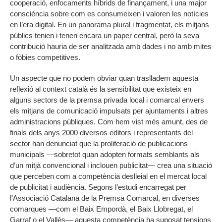
cooperació, enfocaments híbrids de finançament, i una major
consciència sobre com es consumeixen i valoren les notícies
en l’era digital. En un panorama plural i fragmentat, els mitjans
públics tenien i tenen encara un paper central, però la seva
contribució hauria de ser analitzada amb dades i no amb mites
o fòbies competitives.
Un aspecte que no podem obviar quan traslladem aquesta
reflexió al context català és la sensibilitat que existeix en
alguns sectors de la premsa privada local i comarcal envers
els mitjans de comunicació impulsats per ajuntaments i altres
administracions públiques. Com hem vist més amunt, des de
finals dels anys 2000 diversos editors i representants del
sector han denunciat que la proliferació de publicacions
municipals —sobretot quan adopten formats semblants als
d’un mitjà convencional i inclouen publicitat— crea una situació
que perceben com a competència deslleial en el mercat local
de publicitat i audiència. Segons l’estudi encarregat per
l’Associació Catalana de la Premsa Comarcal, en diverses
comarques —com el Baix Empordà, el Baix Llobregat, el
Garraf o el Vallès— aquesta competència ha suposat tensions