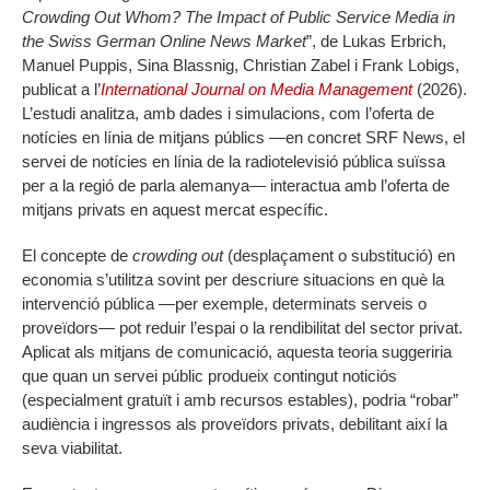
Crowding Out Whom? The Impact of Public Service Media in
the Swiss German Online News Market
”, de Lukas Erbrich,
Manuel Puppis, Sina Blassnig, Christian Zabel i Frank Lobigs,
publicat a l’
International Journal on Media Management
(2026).
L’estudi analitza, amb dades i simulacions, com l’oferta de
notícies en línia de mitjans públics —en concret SRF News, el
servei de notícies en línia de la radiotelevisió pública suïssa
per a la regió de parla alemanya— interactua amb l’oferta de
mitjans privats en aquest mercat específic.
El concepte de
crowding out
(desplaçament o substitució) en
economia s’utilitza sovint per descriure situacions en què la
intervenció pública —per exemple, determinats serveis o
proveïdors— pot reduir l’espai o la rendibilitat del sector privat.
Aplicat als mitjans de comunicació, aquesta teoria suggeriria
que quan un servei públic produeix contingut noticiós
(especialment gratuït i amb recursos estables), podria “robar”
audiència i ingressos als proveïdors privats, debilitant així la
seva viabilitat.