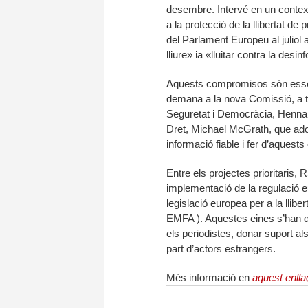
desembre. Intervé en un context
a la protecció de la llibertat 
del Parlament Europeu al juliol
lliure» ia «lluitar contra la desi
Aquests compromisos són essenc
demana a la nova Comissió, a t
Seguretat i Democràcia, Henna 
Dret, Michael McGrath, que ado
informació fiable i fer d’aques
Entre els projectes prioritaris
implementació de la regulació eu
legislació europea per a la lli
EMFA ). Aquestes eines s’han de f
els periodistes, donar suport al
part d’actors estrangers.
Més informació en
aquest enlla