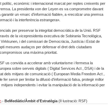
 polític, econòmic i internacional marcat per reptes creixents per
de premsa. La presidenta von der Leyen es va comprometre davant
 a garantir un «marc d’informació fiable», a «recolzar una premsa
nformació i la interferència estrangera».
ials per preservar la integritat democràtica de la Unió. RSF
ravés de la vicepresidenta executiva de Sobirania Tecnològica,
Virkkunen, i del comissari de Democràcia, Justícia i Estat de
pti mesures audaços per defensar el dret dels ciutadans
ts compromisos una màxima prioritat.
, RSF us convida a accelerar amb voluntarisme i fermesa la
ropea sobre serveis digitals ( Digital Services Act , DSA) i de la
bertat dels mitjans de comunicació ( European Media Freedom Act ,
er servir per limitar la difusió d’informació falsa, protegir millor
s mitjans independents i evitar la manipulació de la informació per
ç
.-
BeMediàtic/Àmbit d’Estratègia
(Il·lustració: RSF)