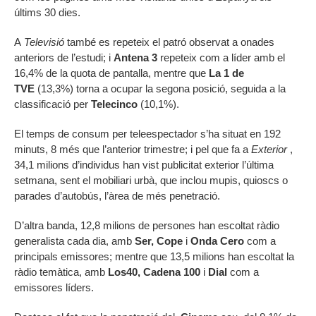
últims 30 dies.
A
Televisió
també es repeteix el patró observat a onades
anteriors de l’estudi; i
Antena 3
repeteix com a líder amb el
16,4% de la quota de pantalla, mentre que
La 1 de
TVE
(13,3%) torna a ocupar la segona posició, seguida a la
classificació per
Telecinco
(10,1%).
El temps de consum per teleespectador s’ha situat en 192
minuts, 8 més que l’anterior trimestre; i pel que fa a
Exterior
,
34,1 milions d’individus han vist publicitat exterior l’última
setmana, sent el mobiliari urbà, que inclou mupis, quioscs o
parades d’autobús, l’àrea de més penetració.
D’altra banda, 12,8 milions de persones han escoltat ràdio
generalista cada dia, amb
Ser, Cope
i
Onda Cero
com a
principals emissores; mentre que 13,5 milions han escoltat la
ràdio temàtica, amb
Los40, Cadena 100
i
Dial
com a
emissores líders.