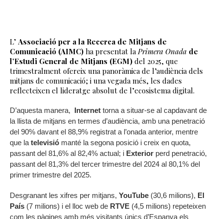
L’
Associació per a la Recerca de Mitjans de
Comunicació (AIMC)
ha presentat la
Primera Onada
de
l’Estudi General de Mitjans (EGM)
del 2025, que
trimestralment ofereix una panoràmica de l’audiència dels
mitjans de comunicació; i una vegada més, les dades
reflecteixen el lideratge absolut de l’ecosistema digital.
D’aquesta manera,
Internet
torna a situar-se al capdavant de
la llista de mitjans en termes d’audiència, amb una penetració
del 90% davant el 88,9% registrat a l’onada anterior, mentre
que la
televisió
manté la segona posició i creix en quota,
passant del 81,6% al 82,4% actual; i
Exterior
perd penetració,
passant del 81,3% del tercer trimestre del 2024 al 80,1% del
primer trimestre del 2025.
Desgranant les xifres per mitjans,
YouTube
(30,6 milions),
El
País
(7 milions) i el lloc web de
RTVE
(4,5 milions) repeteixen
com les pàgines amb més visitants únics d’Espanya els