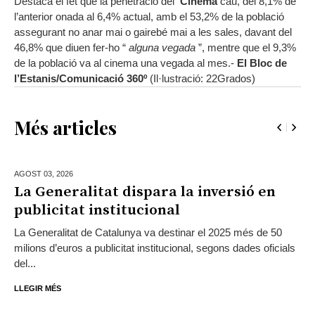
Destaca el fet que la penetració del
Cinema
cau, del 8,1% de
l’anterior onada al 6,4% actual, amb el 53,2% de la població
assegurant no anar mai o gairebé mai a les sales, davant del
46,8% que diuen fer-ho “
alguna vegada
”, mentre que el 9,3%
de la població va al cinema una vegada al mes.-
El Bloc de
l’Estanis/Comunicació 360º
(Il·lustració: 22Grados)
Més articles
AGOST 03,
2026
La Generalitat dispara la inversió en
publicitat institucional
La Generalitat de Catalunya va destinar el 2025 més de 50
milions d’euros a publicitat institucional, segons dades oficials
del...
LLEGIR MÉS