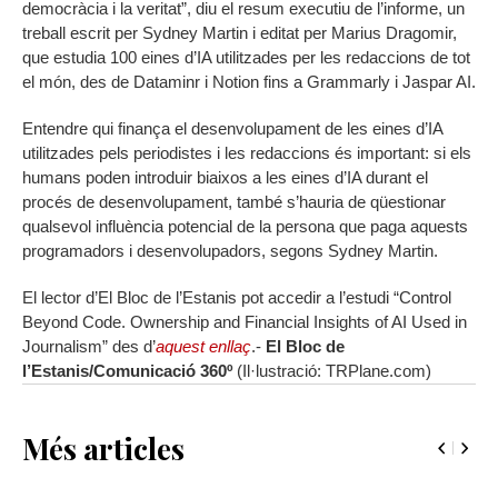
democràcia i la veritat”, diu el resum executiu de l’informe, un
treball escrit per Sydney Martin i editat per Marius Dragomir,
que estudia 100 eines d’IA utilitzades per les redaccions de tot
el món, des de Dataminr i Notion fins a Grammarly i Jaspar AI.
Entendre qui finança el desenvolupament de les eines d’IA
utilitzades pels periodistes i les redaccions és important: si els
humans poden introduir biaixos a les eines d’IA durant el
procés de desenvolupament, també s’hauria de qüestionar
qualsevol influència potencial de la persona que paga aquests
programadors i desenvolupadors, segons Sydney Martin.
El lector d’El Bloc de l’Estanis pot accedir a l’estudi “Control
Beyond Code. Ownership and Financial Insights of AI Used in
Journalism” des d’
aquest enllaç
.-
El Bloc de
l’Estanis/Comunicació 360º
(Il·lustració: TRPlane.com)
Més articles