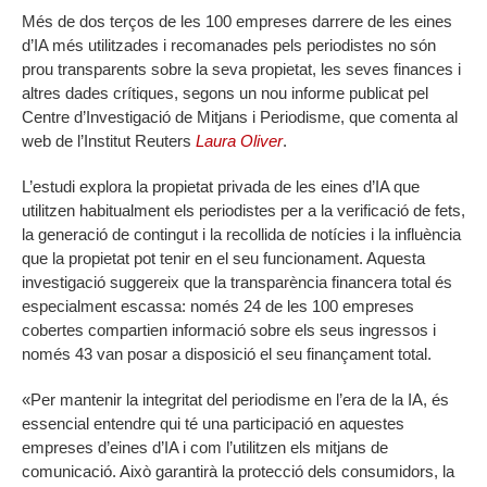
Més de dos terços de les 100 empreses darrere de les eines
d’IA més utilitzades i recomanades pels periodistes no són
prou transparents sobre la seva propietat, les seves finances i
altres dades crítiques, segons un nou informe publicat pel
Centre d’Investigació de Mitjans i Periodisme, que comenta al
web de l’Institut Reuters
Laura Oliver
.
L’estudi explora la propietat privada de les eines d’IA que
utilitzen habitualment els periodistes per a la verificació de fets,
la generació de contingut i la recollida de notícies i la influència
que la propietat pot tenir en el seu funcionament. Aquesta
investigació suggereix que la transparència financera total és
especialment escassa: només 24 de les 100 empreses
cobertes compartien informació sobre els seus ingressos i
només 43 van posar a disposició el seu finançament total.
«Per mantenir la integritat del periodisme en l’era de la IA, és
essencial entendre qui té una participació en aquestes
empreses d’eines d’IA i com l’utilitzen els mitjans de
comunicació. Això garantirà la protecció dels consumidors, la