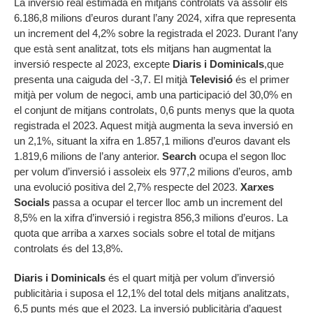
La inversió real estimada en mitjans controlats va assolir els
6.186,8 milions d’euros durant l’any 2024, xifra que representa
un increment del 4,2% sobre la registrada el 2023. Durant l’any
que està sent analitzat, tots els mitjans han augmentat la
inversió respecte al 2023, excepte
Diaris i Dominicals
,que
presenta una caiguda del -3,7. El mitjà
Televisió
és el primer
mitjà per volum de negoci, amb una participació del 30,0% en
el conjunt de mitjans controlats, 0,6 punts menys que la quota
registrada el 2023. Aquest mitjà augmenta la seva inversió en
un 2,1%, situant la xifra en 1.857,1 milions d’euros davant els
1.819,6 milions de l’any anterior.
Search
ocupa el segon lloc
per volum d’inversió i assoleix els 977,2 milions d’euros, amb
una evolució positiva del 2,7% respecte del 2023.
Xarxes
Socials
passa a ocupar el tercer lloc amb un increment del
8,5% en la xifra d’inversió i registra 856,3 milions d’euros. La
quota que arriba a xarxes socials sobre el total de mitjans
controlats és del 13,8%.
Diaris i Dominicals
és el quart mitjà per volum d’inversió
publicitària i suposa el 12,1% del total dels mitjans analitzats,
6,5 punts més que el 2023. La inversió publicitària d’aquest