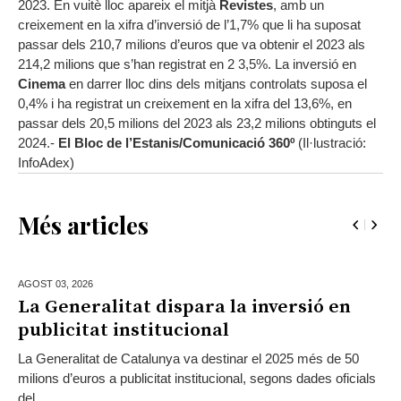
2023. En vuitè lloc apareix el mitjà
Revistes
, amb un
creixement en la xifra d’inversió de l’1,7% que li ha suposat
passar dels 210,7 milions d’euros que va obtenir el 2023 als
214,2 milions que s’han registrat en 2 3,5%. La inversió en
Cinema
en darrer lloc dins dels mitjans controlats suposa el
0,4% i ha registrat un creixement en la xifra del 13,6%, en
passar dels 20,5 milions del 2023 als 23,2 milions obtinguts el
2024.-
El Bloc de l’Estanis/Comunicació 360º
(Il·lustració:
InfoAdex)
Més articles
AGOST 03,
2026
La Generalitat dispara la inversió en
publicitat institucional
La Generalitat de Catalunya va destinar el 2025 més de 50
milions d’euros a publicitat institucional, segons dades oficials
del...