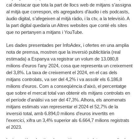
cal destacar que tota la part de llocs web de mitjans s’assigna
al mitjà que correspon, els agregadors d’àudio i els podcasts,
àudio digital, s’afegeixen al mitjà ràdio, i la ctv, a la televisió. A
la part digital quedaria un Altres websites que conté els sites
que no pertanyen a mitjans i YouTube.
Les dades presentades per InfoAdex, i ofertes en una amplia
nota de premsa, mostren que la inversió publicitària (real
estimada) a Espanya va registrar un volum de 13.080,8
milions d’euros l’any 2024, cosa que representa un creixement
del 3,8%. La taxa de creixement el 2024, en el cas dels
mitjans controlats, va ser del 4,2% i va assolir els 6.186,8
milions d’euros. Com a conseqüència d’això, el percentatge
que sobre el mercat total van obtenir els mitjans controlats en
el període d’anàlisi va ser del 47,3%. Alhora, els anomenats
mitjans estimats van representar el 2024 el 52,7% de la
inversió total, amb 6.894,0 milions d’euros invertits en
l’exercici, xifra un 3,4% superior als 6.664,7 milions registrats
el 2023.