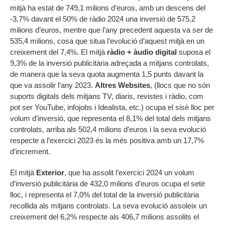
mitjà ha estat de 749,1 milions d’euros, amb un descens del
-3,7% davant el 50% de ràdio 2024 una inversió de 575,2
milions d’euros, mentre que l’any precedent aquesta va ser de
535,4 milions, cosa que situa l’evolució d’aquest mitjà en un
creixement del 7,4%. El mitjà
ràdio + àudio digital
suposa el
9,3% de la inversió publicitària adreçada a mitjans controlats,
de manera que la seva quota augmenta 1,5 punts davant la
que va assolir l’any 2023.
Altres Websites
, (llocs que no són
suports digitals dels mitjans TV, diaris, revistes i ràdio, com
pot ser YouTube, infojobs i Idealista, etc.) ocupa el sisè lloc per
volum d’inversió, que representa el 8,1% del total dels mitjans
controlats, arriba als 502,4 milions d’euros i la seva evolució
respecte a l’exercici 2023 és la més positiva amb un 17,7%
d’increment.
El mitjà
Exterior
, que ha assolit l’exercici 2024 un volum
d’inversió publicitària de 432,0 milions d’euros ocupa el setè
lloc, i representa el 7,0% del total de la inversió publicitària
recollida als mitjans controlats. La seva evolució assoleix un
creixement del 6,2% respecte als 406,7 milions assolits el