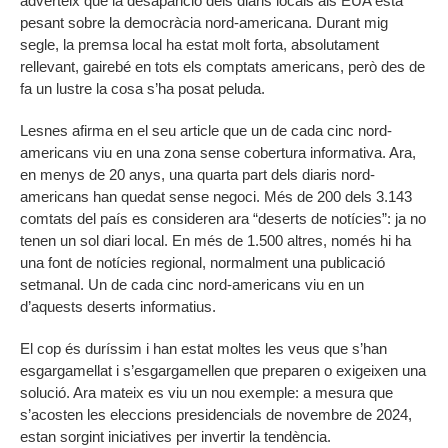
adverteix que la desaparició dels diaris locals als EUA està
pesant sobre la democràcia nord-americana. Durant mig
segle, la premsa local ha estat molt forta, absolutament
rellevant, gairebé en tots els comptats americans, però des de
fa un lustre la cosa s’ha posat peluda.
Lesnes afirma en el seu article que un de cada cinc nord-
americans viu en una zona sense cobertura informativa. Ara,
en menys de 20 anys, una quarta part dels diaris nord-
americans han quedat sense negoci. Més de 200 dels 3.143
comtats del país es consideren ara “deserts de notícies”: ja no
tenen un sol diari local. En més de 1.500 altres, només hi ha
una font de notícies regional, normalment una publicació
setmanal. Un de cada cinc nord-americans viu en un
d’aquests deserts informatius.
El cop és duríssim i han estat moltes les veus que s’han
esgargamellat i s’esgargamellen que preparen o exigeixen una
solució. Ara mateix es viu un nou exemple: a mesura que
s’acosten les eleccions presidencials de novembre de 2024,
estan sorgint iniciatives per invertir la tendència.