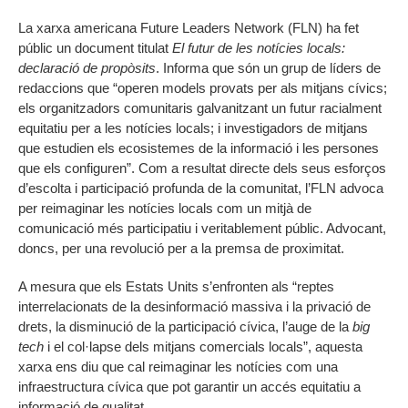
La xarxa americana Future Leaders Network (FLN) ha fet
públic un document titulat
El futur de les notícies locals:
declaració de propòsits
. Informa que són un grup de líders de
redaccions que “operen models provats per als mitjans cívics;
els organitzadors comunitaris galvanitzant un futur racialment
equitatiu per a les notícies locals; i investigadors de mitjans
que estudien els ecosistemes de la informació i les persones
que els configuren”. Com a resultat directe dels seus esforços
d’escolta i participació profunda de la comunitat, l’FLN advoca
per reimaginar les notícies locals com un mitjà de
comunicació més participatiu i veritablement públic. Advocant,
doncs, per una revolució per a la premsa de proximitat.
A mesura que els Estats Units s’enfronten als “reptes
interrelacionats de la desinformació massiva i la privació de
drets, la disminució de la participació cívica, l’auge de la
big
tech
i el col·lapse dels mitjans comercials locals”, aquesta
xarxa ens diu que cal reimaginar les notícies com una
infraestructura cívica que pot garantir un accés equitatiu a
informació de qualitat.