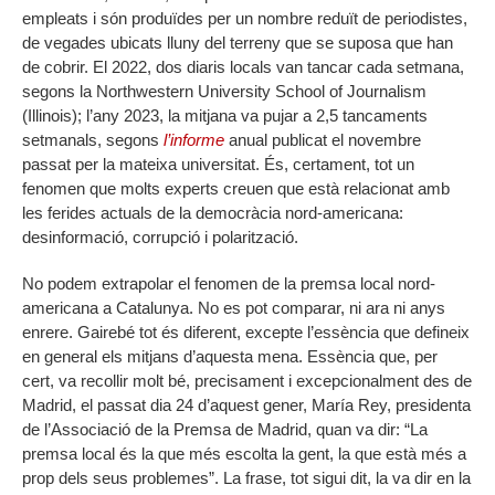
empleats i són produïdes per un nombre reduït de periodistes,
de vegades ubicats lluny del terreny que se suposa que han
de cobrir. El 2022, dos diaris locals van tancar cada setmana,
segons la Northwestern University School of Journalism
(Illinois); l’any 2023, la mitjana va pujar a 2,5 tancaments
setmanals, segons
l’informe
anual publicat el novembre
passat per la mateixa universitat. És, certament, tot un
fenomen que molts experts creuen que està relacionat amb
les ferides actuals de la democràcia nord-americana:
desinformació, corrupció i polarització.
No podem extrapolar el fenomen de la premsa local nord-
americana a Catalunya. No es pot comparar, ni ara ni anys
enrere. Gairebé tot és diferent, excepte l’essència que defineix
en general els mitjans d’aquesta mena. Essència que, per
cert, va recollir molt bé, precisament i excepcionalment des de
Madrid, el passat dia 24 d’aquest gener, María Rey, presidenta
de l’Associació de la Premsa de Madrid, quan va dir: “La
premsa local és la que més escolta la gent, la que està més a
prop dels seus problemes”. La frase, tot sigui dit, la va dir en la