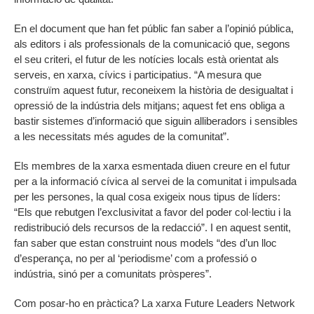
En el document que han fet públic fan saber a l’opinió pública,
als editors i als professionals de la comunicació que, segons
el seu criteri, el futur de les notícies locals està orientat als
serveis, en xarxa, cívics i participatius. “A mesura que
construïm aquest futur, reconeixem la història de desigualtat i
opressió de la indústria dels mitjans; aquest fet ens obliga a
bastir sistemes d’informació que siguin alliberadors i sensibles
a les necessitats més agudes de la comunitat”.
Els membres de la xarxa esmentada diuen creure en el futur
per a la informació cívica al servei de la comunitat i impulsada
per les persones, la qual cosa exigeix nous tipus de líders:
“Els que rebutgen l’exclusivitat a favor del poder col·lectiu i la
redistribució dels recursos de la redacció”. I en aquest sentit,
fan saber que estan construint nous models “des d’un lloc
d’esperança, no per al ‘periodisme’ com a professió o
indústria, sinó per a comunitats pròsperes”.
Com posar-ho en pràctica? La xarxa Future Leaders Network