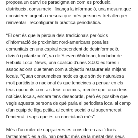
proposa un canvi de paradigma en com es produeix,
distribueix, consumeix i finança la informació, una mesura que
consideren urgent a mesura que més persones treballen per
reinventar i reconfigurar la pràctica periodística.
“El cert és que la pèrdua dels tradicionals periòdics
d’informació de proximitat nord-americans posa les
comunitats en una espiral descendent de desinformació,
divisió i polarització”, va dir Steven Waldman, fundador de
Rebuild Local News, una coalició d’unes 3.000 editores i
associacions que tenen com a objectiu restaurar els mitjans
locals. “Quan consumeixes notícies que són de naturalesa
molt partidista o nacional és que tendeixes a pensar en els
teus oponents com als teus enemics, mentre que, quan tens
notícies locals, encara tens desacords, però és possible que
vegis aquesta persona de què parla el periodista local al camp
d’un equip de lliga petita, al centre social o al supermercat
l’endemà, i saps que és un conciutadà més”.
Més d’un miler de capçaleres es consideren ara “diaris
fantasmes”; és a dir, han perdut més de la meitat dels seus