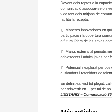
Davant dels reptes a la capacit
comunicació associar-se o inver
vida tant dels mitjans de comun
facilita la recepta:
Maneres innovadores en què 
participació i la cobertura comu
a futurs líders de les seves com
Marcs externs al periodisme 
adolescents i adults joves per 
Potencial inexplorat per po
cultivadors i retenidors de talent
En definitiva, vist tot plegat, c
per reinvertir en —per tal de no 
L’ESTANIS – Comunicació 36
Més articles