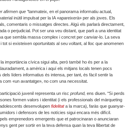
r afirmen que “
tanmateix, en el panorama informatiu actual,
material inútil impulsat per la IA «apareixerà» per als joves. Els
ls, comentaris o missatges directes. Algú els parlarà directament,
a o perjudicial. Pot ser una veu distant, que parli a una identitat
tema que sembla massa complex i concret per canviar-lo. La seva
 i tot si existeixen oportunitats al seu voltant, al lloc que anomenen
 la importància cívica sigui alta, però també ho és per a la
Malauradament, a amèrica i aquí els mitjans locals tenen pocs
els líders informatius és intensa, per tant, és fàcil sentir la
r-la com «un avantatge», no com una necessitat.
participació juvenil representa un risc
profund,
ens diuen. “Si perds
sones formen valors i identitat (i els professionals del màrqueting
 adolescents desenvolupen
fidelitat
a la marca), faràs que guanyar-
midors i defensors de les notícies sigui encara més difícil.
t pels emprenedors emergents que et patrocinaran o anunciaran
nys gent per sortir en la teva defensa quan la teva llibertat de