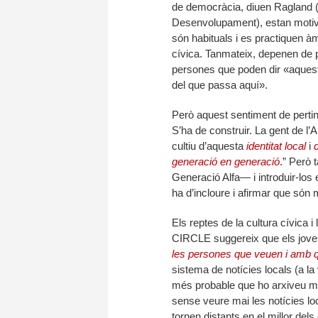
de democràcia, diuen Ragland (d
Desenvolupament), estan motiva
són habituals i es practiquen à
cívica. Tanmateix, depenen de 
persones que poden dir «aquest 
del que passa aquí».
Però aquest sentiment de pert
S’ha de construir. La gent de l’
cultiu d’aquesta
identitat local
i
generació en generació
.” Però 
Generació Alfa— i introduir-los e
ha d’incloure i afirmar que són 
Els reptes de la cultura cívica i
CIRCLE suggereix que els joves
les persones que veuen i amb q
sistema de notícies locals (a la v
més probable que ho arxiveu me
sense veure mai les notícies l
tornen distants en el millor dels 