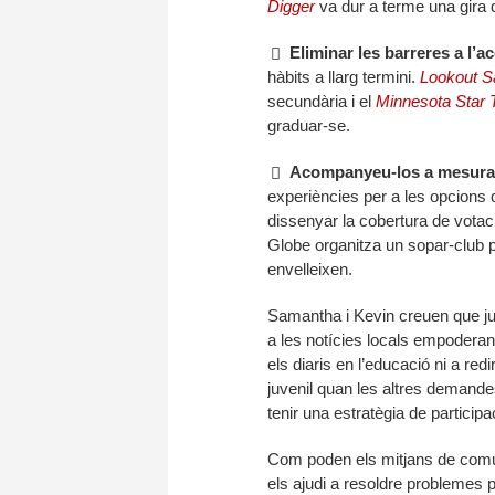
Digger
va dur a terme una gira d
Eliminar les barreres a l’a
hàbits a llarg termini.
Lookout S
secundària i el
Minnesota Star 
graduar-se.
Acompanyeu-los a mesura 
experiències per a les opcions 
dissenyar la cobertura de votac
Globe organitza un sopar-club p
envelleixen.
Samantha i Kevin creuen que jun
a les notícies locals empoderant
els diaris en l’educació ni a re
juvenil quan les altres demand
tenir una estratègia de participac
Com poden els mitjans de comuni
els ajudi a resoldre problemes 