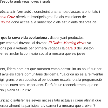
’escolta amb veus joves i rurals.
ccés a la informació
, construint una rampa d’accés a prioritats i
anta Cruz
ofereix subscripció gratuïta als estudiants de
Tribune
dóna accés a la subscripció als estudiants després de
que la seva vida evoluciona
, dissenyant productes i
que tenen al davant i al davant.
El Dallas Morning News
va
ions per a votants per primera vegada i la
cara B
del Boston
er estimular la connexió social a mesura que els joves
ts, líders com els que mostren estan construint un nou futur per
 avui els líders comunitaris del demà. “La crida no és a reinventar
dirigir grans pressupostos al periodisme escolar o a la programació
es continuen sent importants. Però és un reconeixement que no
ió juvenil és un risc.
cació satisfer les seves necessitats actuals i crear afinitat que
personalment i a participar cívicament a mesura que creixen?