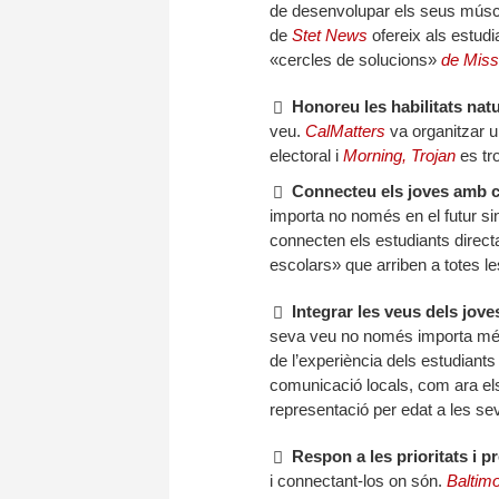
de desenvolupar els seus múscu
de
Stet News
ofereix als estud
«cercles de solucions»
de Miss
Honoreu les habilitats natu
veu.
CalMatters
va organitzar u
electoral i
Morning, Trojan
es tr
Connecteu els joves amb co
importa no només en el futur s
connecten els estudiants direct
escolars» que arriben a totes l
Integrar les veus dels jove
seva veu no només importa més
de l’experiència dels estudiants
comunicació locals, com ara el
representació per edat a les se
Respon a les prioritats i 
i connectant-los on són.
Baltim