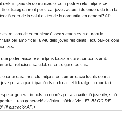
at dels mitjans de comunicació, com podrien els mitjans de
tir estratègicament per crear joves actors i defensors de tota la
icació com de la salut cívica de la comunitat en general? API
els mitjans de comunicació locals estan estructurant la
nitària per amplificar la veu dels joves residents i equipar-los com
unitats.
que poden ajudar els mitjans locals a construir ponts amb
fomentar relacions saludables entre generacions.
sicionar encara més els mitjans de comunicació locals com a
 jove per a la participació cívica local i el lideratge comunitari.
al esperar generar impuls no només per a la «difusió juvenil», sinó
perdre— una generació d’afinitat i hàbit cívic.-
EL BLOC DE
0º
(Il·lustració: API)