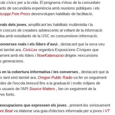
ls cívics per a la vida. El programa «Veus de la comunitat»
iants de secundària experiència amb reunions públiques i els
issippi Free Press
desenvolupen habilitats de facilitació.
rals dels joves
, amplificant les habilitats multimèdia i la
n concurs de creadors adolescents al voltant de la informació
oba amb estudiants de la USC on consumeixen informació.
nverses reals i els líders d’avui
, destacant que la seva veu
inó també ara.
CivicLex
organitza Exposicions Cíviques que
ament amb els líders i
NowKalamazoo
dirigeix ​​»excursions
es generacions.
s en la cobertura informativa i les converses
, destacant que la
 tard sinó també ara.
Oregon Public Radio
va fer un seguiment
 des de l’escola bressol fins a la graduació i molts mitjans de
s usuaris de l’API
Source Matters
, fan un seguiment de la
ves fonts.
preocupacions que expressen els joves
, prenent-les seriosament
ore Beat
va elaborar una guia d’electors informada per a joves i
VT