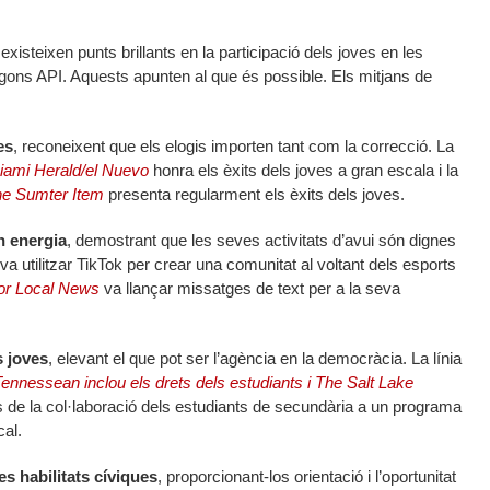
xisteixen punts brillants en la participació dels joves en les
segons API. Aquests apunten al que és possible. Els mitjans de
es
, reconeixent que els elogis importen tant com la correcció. La
iami Herald/el Nuevo
honra els èxits dels joves a gran escala i la
e Sumter Item
presenta regularment els èxits dels joves.
n energia
, demostrant que les seves activitats d’avui són dignes
va utilitzar TikTok per crear una comunitat al voltant dels esports
for Local News
va llançar missatges de text per a la seva
s joves
, elevant el que pot ser l’agència en la democràcia. La línia
ennessean inclou els drets dels estudiants i
The Salt Lake
s de la col·laboració dels estudiants de secundària a un programa
cal.
s habilitats cíviques
, proporcionant-los orientació i l’oportunitat