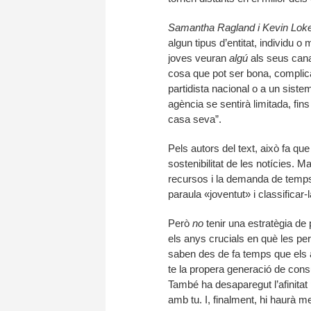
Samantha Ragland i Kevin Loke
algun tipus d’entitat, individu o 
joves veuran
algú
als seus cana
cosa que pot ser bona, complicad
partidista nacional o a un sis
agència se sentirà limitada, fins
casa seva”.
Pels autors del text, això fa que
sostenibilitat de les notícies. 
recursos i la demanda de temps d
paraula «joventut» i classifica
Però
no
tenir una estratègia de 
els anys crucials en què les per
saben des de fa temps que els
te la propera generació de consu
També ha desaparegut l’afinita
amb tu. I, finalment, hi haurà me