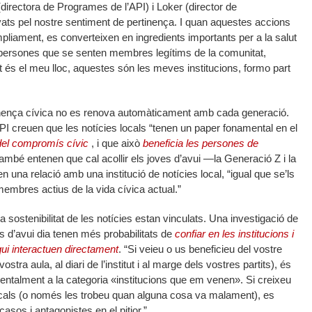
irectora de Programes de l’API) i Loker (director de
ts pel nostre sentiment de pertinença. I quan aquestes accions
mpliament, es converteixen en ingredients importants per a la salut
persones que se senten membres legítims de la comunitat,
és el meu lloc, aquestes són les meves institucions, formo part
inença cívica no es renova automàticament amb cada generació.
API creuen que les notícies locals “tenen un paper fonamental en el
del compromís cívic
, i que això
beneficia les persones de
també entenen que cal acollir els joves d’avui —la Generació Z i la
n una relació amb una institució de notícies local, “igual que se’ls
membres actius de la vida cívica actual.”
 la sostenibilitat de les notícies estan vinculats. Una investigació de
 d’avui dia tenen més probabilitats de
confiar en les institucions i
ui interactuen directament
. “Si veieu o us beneficieu del vostre
ostra aula, al diari de l’institut i al marge dels vostres partits), és
ntalment a la categoria «institucions que em venen». Si creixeu
ocals (o només les trobeu quan alguna cosa va malament), es
casos i antagonistes en el pitjor.”