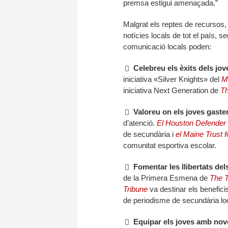
premsa estigui amenaçada.”
Malgrat els reptes de recursos, e
notícies locals de tot el país, 
comunicació locals poden:
Celebreu els èxits dels jov
iniciativa «Silver Knights» del
M
iniciativa Next Generation de
Th
Valoreu on els joves gaste
d’atenció.
El Houston Defender
de secundària i
el Maine Trust 
comunitat esportiva escolar.
Fomentar les llibertats del
de la Primera Esmena de
The T
Tribune
va destinar els benefici
de periodisme de secundària lo
Equipar els joves amb nove