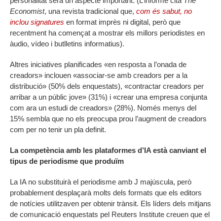
personalitat serà un aspecte important. (L’informe cita
The
Economist
, una revista tradicional que,
com és sabut, no
inclou signatures
en format imprès ni digital, però que
recentment ha començat a mostrar els millors periodistes en
àudio, vídeo i butlletins informatius).
Altres iniciatives planificades «en resposta a l’onada de
creadors» inclouen «associar-se amb creadors per a la
distribució» (50% dels enquestats), «contractar creadors per
arribar a un públic jove» (31%) i «crear una empresa conjunta
com ara un estudi de creadors» (28%). Només menys del
15% sembla que no els preocupa prou l’augment de creadors
com per no tenir un pla definit.
La competència amb les plataformes d’IA està canviant el
tipus de periodisme que produïm
La IA no substituirà el periodisme amb J majúscula, però
probablement desplaçarà molts dels formats que els editors
de notícies utilitzaven per obtenir trànsit. Els líders dels mitjans
de comunicació enquestats pel Reuters Institute creuen que el