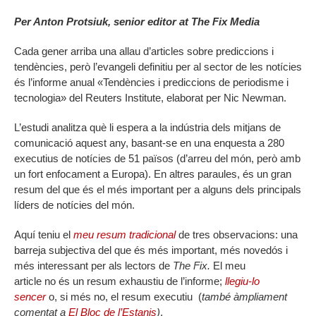
Per Anton Protsiuk, senior editor at The Fix Media
Cada gener arriba una allau d’articles sobre prediccions i
tendències, però l’evangeli definitiu per al sector de les notícies
és l’informe anual «Tendències i prediccions de periodisme i
tecnologia» del Reuters Institute, elaborat per Nic Newman.
L’estudi analitza què li espera a la indústria dels mitjans de
comunicació aquest any, basant-se en una enquesta a 280
executius de notícies de 51 països (d’arreu del món, però amb
un fort enfocament a Europa). En altres paraules, és un gran
resum del que és el més important per a alguns dels principals
líders de notícies del món.
Aquí teniu el
meu resum tradicional
de tres observacions: una
barreja subjectiva del que és més important, més novedós i
més interessant per als lectors de
The Fix.
El meu
article no és un resum exhaustiu de l’informe;
llegiu-lo
sencer
o, si més no, el resum executiu (
també àmpliament
comentat a
El Bloc de l’Estanis
)
.