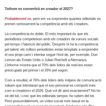
Tothom es convertirà en creador el 2027?
Probablement no
, però em va sorprendre quantes editorials es
prenen seriosament la competència amb els creadors.
La competència és doble. El més important és que els
periodistes competeixen amb els creadors de xarxes socials
pel temps i l’atenció del públic. Després hi ha la competència
pel talent: els millors periodistes estan temptats a emprendre
el seu propi camí i intentar seguir l’èxit de, per exemple, Don
Lemon als Estats Units o Julian Reichelt a Alemanya.
L’informe mostra que el 70% dels líders de notícies estan
preocupats pel primer i el 39% pel segon.
Com a resultat, el 76% dels líders dels mitjans de comunicació
«diuen que intentaran que el seu personal es comporti més
com a creadors» el 2026. Què vol dir això exactament? No ho
sé del tot, i crec que les editorials tampoc ho saben del tot.
Però presumiblement, un vídeo social més basat en la