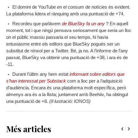
El domini de YouTube en el consum de notícies és evident.
La plataforma lidera el rànquing amb una puntuació de +74.
Recordeu que parlàvem
de BlueSky fa un any
? En aquell
moment, tot i que ningú pensava seriosament que seria un lloc
on el públic massiu passaria el seu temps, hi havia
entusiasme entre els editors que BlueSky pogués ser un
substitut de nínxol per a Twitter. Bé, ja no. A l’informe de l’any
passat, BlueSky va obtenir una puntuació de +38, i ara és de
-11.
Durant l’últim any hem estat
informant sobre editors que
s’han interessat per Substack
com a lloc per a l’adquisició
d’audiència. Encara és una plataforma molt específica, però
almenys ara és a la llista; juntament amb Beehiiv, ha obtingut
una puntuació de +8.
(Il·lustració: IONOS)
Més articles