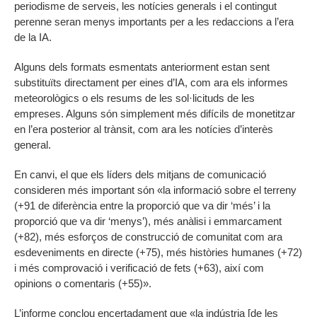
periodisme de serveis, les notícies generals i el contingut
perenne seran menys importants per a les redaccions a l’era
de la IA.
Alguns dels formats esmentats anteriorment estan sent
substituïts directament per eines d’IA, com ara els informes
meteorològics o els resums de les sol·licituds de les
empreses. Alguns són simplement més difícils de monetitzar
en l’era posterior al trànsit, com ara les notícies d’interès
general.
En canvi, el que els líders dels mitjans de comunicació
consideren més important són «la informació sobre el terreny
(+91 de diferència entre la proporció que va dir ‘més’ i la
proporció que va dir ‘menys’), més anàlisi i emmarcament
(+82), més esforços de construcció de comunitat com ara
esdeveniments en directe (+75), més històries humanes (+72)
i més comprovació i verificació de fets (+63), així com
opinions o comentaris (+55)».
L’informe conclou encertadament que «la indústria [de les