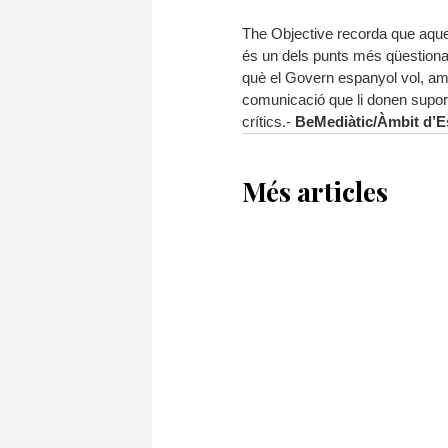
The Objective recorda que aque
és un dels punts més qüestionat
què el Govern espanyol vol, amb 
comunicació que li donen suport,
crítics.-
BeMediàtic/Àmbit d’E
Més articles