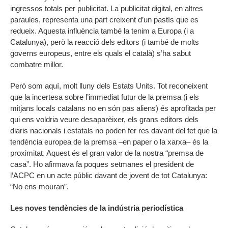
ingressos totals per publicitat. La publicitat digital, en altres
paraules, representa una part creixent d’un pastís que es
redueix. Aquesta influència també la tenim a Europa (i a
Catalunya), però la reacció dels editors (i també de molts
governs europeus, entre els quals el català) s’ha sabut
combatre millor.
Però som aquí, molt lluny dels Estats Units. Tot reconeixent
que la incertesa sobre l’immediat futur de la premsa (i els
mitjans locals catalans no en són pas aliens) és aprofitada per
qui ens voldria veure desaparèixer, els grans editors dels
diaris nacionals i estatals no poden fer res davant del fet que la
tendència europea de la premsa –en paper o la xarxa– és la
proximitat. Aquest és el gran valor de la nostra “premsa de
casa”. Ho afirmava fa poques setmanes el president de
l’ACPC en un acte públic davant de jovent de tot Catalunya:
“No ens mouran”.
Les noves tendències de la indústria periodística