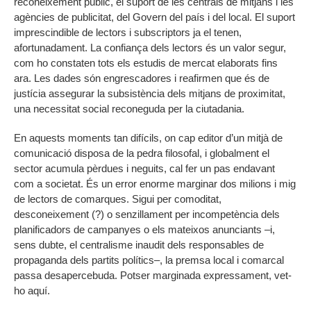
reconeixement públic, el suport de les centrals de mitjans i les
agències de publicitat, del Govern del país i del local. El suport
imprescindible de lectors i subscriptors ja el tenen,
afortunadament. La confiança dels lectors és un valor segur,
com ho constaten tots els estudis de mercat elaborats fins
ara. Les dades són engrescadores i reafirmen que és de
justícia assegurar la subsistència dels mitjans de proximitat,
una necessitat social reconeguda per la ciutadania.
En aquests moments tan difícils, on cap editor d’un mitjà de
comunicació disposa de la pedra filosofal, i globalment el
sector acumula pèrdues i neguits, cal fer un pas endavant
com a societat. És un error enorme marginar dos milions i mig
de lectors de comarques. Sigui per comoditat,
desconeixement (?) o senzillament per incompetència dels
planificadors de campanyes o els mateixos anunciants –i,
sens dubte, el centralisme inaudit dels responsables de
propaganda dels partits polítics–, la premsa local i comarcal
passa desapercebuda. Potser marginada expressament, vet-
ho aquí.