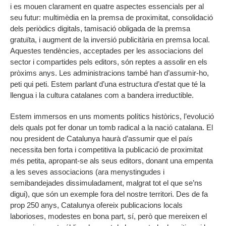
i es mouen clarament en quatre aspectes essencials per al
seu futur: multimèdia en la premsa de proximitat, consolidació
dels periòdics digitals, tamisació obligada de la premsa
gratuïta, i augment de la inversió publicitària en premsa local.
Aquestes tendències, acceptades per les associacions del
sector i compartides pels editors, són reptes a assolir en els
pròxims anys. Les administracions també han d’assumir-ho,
peti qui peti. Estem parlant d’una estructura d’estat que té la
llengua i la cultura catalanes com a bandera irreductible.
Estem immersos en uns moments polítics històrics, l’evolució
dels quals pot fer donar un tomb radical a la nació catalana. El
nou president de Catalunya haurà d’assumir que el país
necessita ben forta i competitiva la publicació de proximitat
més petita, apropant-se als seus editors, donant una empenta
a les seves associacions (ara menystingudes i
semibandejades dissimuladament, malgrat tot el que se’ns
digui), que són un exemple fora del nostre territori. Des de fa
prop 250 anys, Catalunya ofereix publicacions locals
laborioses, modestes en bona part, sí, però que mereixen el