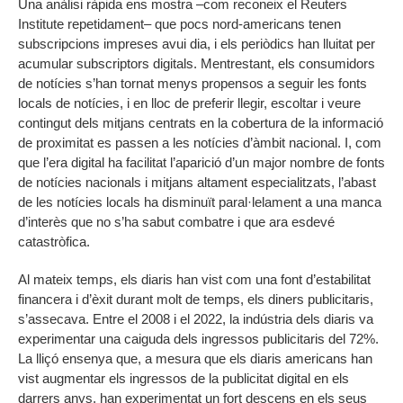
Una anàlisi ràpida ens mostra –com reconeix el Reuters
Institute repetidament– que pocs nord-americans tenen
subscripcions impreses avui dia, i els periòdics han lluitat per
acumular subscriptors digitals. Mentrestant, els consumidors
de notícies s’han tornat menys propensos a seguir les fonts
locals de notícies, i en lloc de preferir llegir, escoltar i veure
contingut dels mitjans centrats en la cobertura de la informació
de proximitat es passen a les notícies d’àmbit nacional. I, com
que l’era digital ha facilitat l’aparició d’un major nombre de fonts
de notícies nacionals i mitjans altament especialitzats, l’abast
de les notícies locals ha disminuït paral·lelament a una manca
d’interès que no s’ha sabut combatre i que ara esdevé
catastròfica.
Al mateix temps, els diaris han vist com una font d’estabilitat
financera i d’èxit durant molt de temps, els diners publicitaris,
s’assecava. Entre el 2008 i el 2022, la indústria dels diaris va
experimentar una caiguda dels ingressos publicitaris del 72%.
La lliçó ensenya que, a mesura que els diaris americans han
vist augmentar els ingressos de la publicitat digital en els
darrers anys, han experimentat un fort descens en els seus