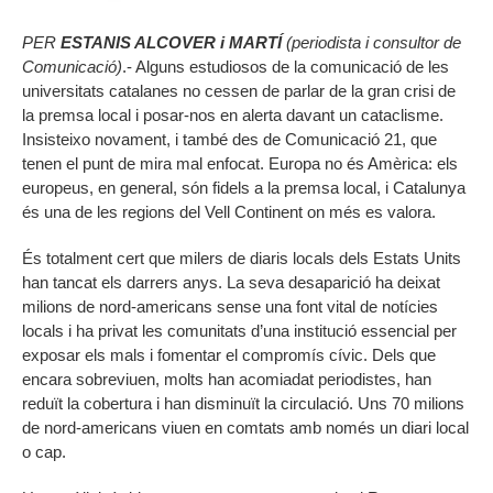
PER
ESTANIS ALCOVER i MARTÍ
(periodista i consultor de
Comunicació)
.- Alguns estudiosos de la comunicació de les
universitats catalanes no cessen de parlar de la gran crisi de
la premsa local i posar-nos en alerta davant un cataclisme.
Insisteixo novament, i també des de Comunicació 21, que
tenen el punt de mira mal enfocat. Europa no és Amèrica: els
europeus, en general, són fidels a la premsa local, i Catalunya
és una de les regions del Vell Continent on més es valora.
És totalment cert que milers de diaris locals dels Estats Units
han tancat els darrers anys. La seva desaparició ha deixat
milions de nord-americans sense una font vital de notícies
locals i ha privat les comunitats d’una institució essencial per
exposar els mals i fomentar el compromís cívic. Dels que
encara sobreviuen, molts han acomiadat periodistes, han
reduït la cobertura i han disminuït la circulació. Uns 70 milions
de nord-americans viuen en comtats amb només un diari local
o cap.