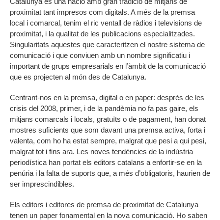
Catalunya és una nació amb gran tradició de mitjans de
proximitat tant impresos com digitals. A més de la premsa
local i comarcal, tenim el ric ventall de ràdios i televisions de
proximitat, i la qualitat de les publicacions especialitzades.
Singularitats aquestes que caracteritzen el nostre sistema de
comunicació i que conviuen amb un nombre significatiu i
important de grups empresarials en l’àmbit de la comunicació
que es projecten al món des de Catalunya.
Centrant-nos en la premsa, digital o en paper: després de les
crisis del 2008, primer, i de la pandèmia no fa pas gaire, els
mitjans comarcals i locals, gratuïts o de pagament, han donat
mostres suficients que som davant una premsa activa, forta i
valenta, com ho ha estat sempre, malgrat que pesi a qui pesi,
malgrat tot i fins ara. Les noves tendències de la indústria
periodística han portat els editors catalans a enfortir-se en la
penúria i la falta de suports que, a més d’obligatoris, haurien de
ser imprescindibles.
Els editors i editores de premsa de proximitat de Catalunya
tenen un paper fonamental en la nova comunicació. Ho saben