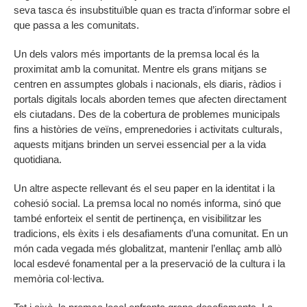
seva tasca és insubstituïble quan es tracta d’informar sobre el
que passa a les comunitats.
Un dels valors més importants de la premsa local és la
proximitat amb la comunitat. Mentre els grans mitjans se
centren en assumptes globals i nacionals, els diaris, ràdios i
portals digitals locals aborden temes que afecten directament
els ciutadans. Des de la cobertura de problemes municipals
fins a històries de veïns, emprenedories i activitats culturals,
aquests mitjans brinden un servei essencial per a la vida
quotidiana.
Un altre aspecte rellevant és el seu paper en la identitat i la
cohesió social. La premsa local no només informa, sinó que
també enforteix el sentit de pertinença, en visibilitzar les
tradicions, els èxits i els desafiaments d’una comunitat. En un
món cada vegada més globalitzat, mantenir l’enllaç amb allò
local esdevé fonamental per a la preservació de la cultura i la
memòria col·lectiva.