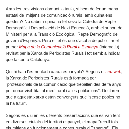
Amb les tres visions damunt la taula, si hem de fer un mapa
estatal de mitjans de comunicació rurals, amb quina ens
quedem? No sabem quina ha fet seva la Càtedra de Repte
Demogràfic i Despoblació de Next Educació, amb el suport del
Ministeri per a la Transició Ecològica i Repte Demogràfic del
govern d’Espanya. Però el fet és que s’acaba de publicitar el
primer
Mapa de la Comunicació Rural a Espanya
(interactiu),
revisat per la Xarxa de Periodistes Rurals i tot sembla indicar
que fa curt a Catalunya.
Qui hi ha a l’esmentada xarxa espanyola? Segons el
seu web
,
la Xarxa de Periodistes Rurals està formada per
“professionals de la comunicació que treballen des de fa anys
per donar visibilitat al medi rural i a les poblacions”. Declaren
que a aquesta xarxa estan convençuts que “sense pobles no
hi ha futur”.
Segons es diu en les diferents presentacions que es van fent
en diverses ciutats del territori espanyol, el mapa “recull tots
els mitjans en funcionament a zones rurals d’Espanya”. Els