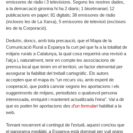
emissores de ràdio i 3 televisions. Segons les nostres dades,
a la demarcació gironina hi ha 2 diaris; 1 bisetmanari; 12
publicacions en paper; 81 digitals; 38 emissores de ràdio
(incloses les de La Xarxa), 5 emissores de televisió (excloses
les de la Corporació).
Deduïm, doncs, amb tota precaució, que el Mapa de la
Comunicació Rural a Espanya fa curt pel que fa a la totalitat de
mitjans rurals a Catalunya, la qual cosa requerirà una revisió a
l’alça i, naturalment, tenir en compte les associacions de
premsa local que tenim en el territori, un factor elemental per
assegurar la fiabilitat del treball cartogràfic. Els autors
accepten que el mapa és “un recurs viu, amb esperit de
cooperació, que podrà canviar segons les aportacions i els
suggeriments de mitjans, periodistes o qualsevol persona
interessada, enriquint i mantenint actualitzada l’eina”. Val a dir
que es poden fer aportacions des
d’un formulari
habilitat a la
web.
Tornant novament al contingut de l’estudi, aquest conclou que
el panorama mediàtic a Espanya està dominat per vuit grans