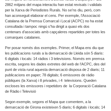
2862 mitjans del mapa interactiu han estat revisats i validats
per la Xarxa de Periodistes Rurals. No se’ns diu, però, com
han aconseguit elaborar el cens. Per exemple, l’Associació
Catalana de la Premsa Comarcal i Local (ACPC) no ha estat
consultada i tampoc ningú s’ha dirigit a quasi els dos
centenars d’associats amb capçaleres repartides per totes les
comarques catalanes.
Per posar només dos exemples. Primer, el Mapa ens diu que
les publicacions rurals a la demarcació de Lleida són 5 diaris:
6 digitals i locals: 14 ràdios i 3 televisions. Només em premsa
escrita, segons les dades extretes del web de l’ACPC, des del
punt de vista rural aquesta demarcació disposa de 2 diaris; 11
publicacions en paper; 78 digitals; 6 emissores de ràdio
públiques (la Xarxa) i 8 privades, i 4 televisions. Queden
excloses les emissores i repetidors de la Corporació Catalana
de Ràdio i Televisió
Segon exemple, segons el Mapa que comentem, a la
demarcació de Girona existeixen 5 diaris; 6 digitals i locals; 14