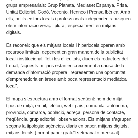
grups empresarials: Grup Planeta, Mediaset Espanya, Prisa,
Unitat Editorial, Godó, Vocento, Henneo i Prensa Ibérica. Amb
ells, petits editors locals i professionals independents busquen
oferir informació veraç i plural, especialment en mitjans
digitals.
Es reconeix que els mitjans locals i hiperlocals operen amb
recursos limitats, depenent en gran manera de la publicitat
local i institucional. Tot i les dificultats, diuen els redactors del
treball, “aquests mitjans estan en creixement a causa de la
demanda d’informació propera i representen una oportunitat
d’emprenedoria en àrees amb poca representació mediàtica
local”.
El mapa s’estructura amb el format següent: nom de mitjà,
tipus de mitjà, email, telèfon, web, país, comunitat autònoma,
província, comarca, població, adreça, persona de contacte,
freqüència, grup editorial i observacions. Els mitjans s’agrupen
segons la tipologia: agències, diaris en paper, mitjans digitals,
mitjans locals (format paper gratuït setmanal o mensual),