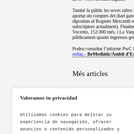
També fa públic les seves xifres
aportar als comptes del diari gai
dipositats al Registre Mercantil 
subscriptors actualment). Finalm
Vocento, 152.000 més, i La Vang
públicament quants ingressos ge
Podeu consultar l’informe PwC
enllaç
.-
BeMediàtic/Àmbit d’Es
Més articles
Valoramos tu privacidad
Utilizamos cookies para mejorar su 
experiencia de navegación, ofrecer 
anuncios o contenido personalizados y 