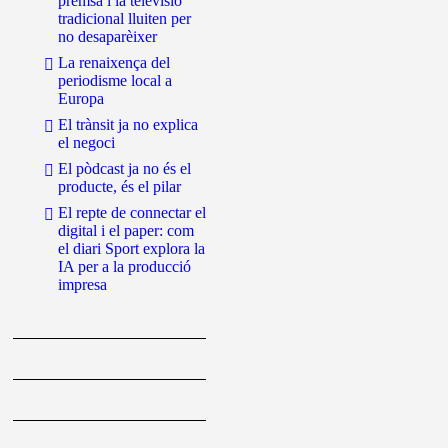
premsa i la televisió
tradicional lluiten per
no desaparèixer
La renaixença del
periodisme local a
Europa
El trànsit ja no explica
el negoci
El pòdcast ja no és el
producte, és el pilar
El repte de connectar el
digital i el paper: com
el diari Sport explora la
IA per a la producció
impresa