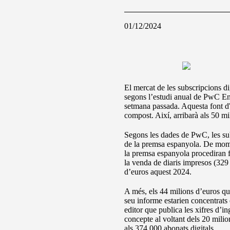
01/12/2024
El mercat de les subscripcions d
segons l’estudi anual de PwC E
setmana passada. Aquesta font d‟
compost. Així, arribarà als 50 mi
Segons les dades de PwC, les sub
de la premsa espanyola. De momen
la premsa espanyola procediran f
la venda de diaris impresos (329
d’euros aquest 2024.
A més, els 44 milions d’euros qu
seu informe estarien concentrats
editor que publica les xifres d’in
concepte al voltant dels 20 milio
als 374.000 abonats digitals.