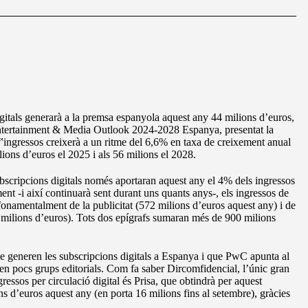
igitals generarà a la premsa espanyola aquest any 44 milions d’euros,
ntertainment & Media Outlook 2024-2028 Espanya, presentat la
ingressos creixerà a un ritme del 6,6% en taxa de creixement anual
lions d’euros el 2025 i als 56 milions el 2028.
scripcions digitals només aportaran aquest any el 4% dels ingressos
t -i així continuarà sent durant uns quants anys-, els ingressos de
onamentalment de la publicitat (572 milions d’euros aquest any) i de
 milions d’euros). Tots dos epígrafs sumaran més de 900 milions
e generen les subscripcions digitals a Espanya i que PwC apunta al
 en pocs grups editorials. Com fa saber Dircomfidencial, l’únic gran
gressos per circulació digital és Prisa, que obtindrà per aquest
ns d’euros aquest any (en porta 16 milions fins al setembre), gràcies