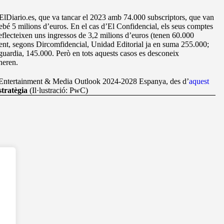
 ElDiario.es, que va tancar el 2023 amb 74.000 subscriptors, que van
rebé 5 milions d’euros. En el cas d’El Confidencial, els seus comptes
reflecteixen uns ingressos de 3,2 milions d’euros (tenen 60.000
ent, segons Dircomfidencial, Unidad Editorial ja en suma 255.000;
uardia, 145.000. Però en tots aquests casos es desconeix
neren.
 Entertainment & Media Outlook 2024-2028 Espanya, des d’
aquest
tratègia
(Il·lustració: PwC)