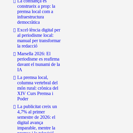
La confiança es
construeix a prop: la
premsa local com a
infraestructura
democràtica
Excel·lència digital per
al periodisme local:
manual per transformar
la redacció
Marsella 2026: El
periodisme es reafirma
davant el tsunami de la
IA
La premsa local,
columna vertebral del
món rural: crònica del
XIV Curs Premsa i
Poder
La publicitat creix un
4,7% al primer
semestre de 2026: el
digital avança
imparable, mentre la