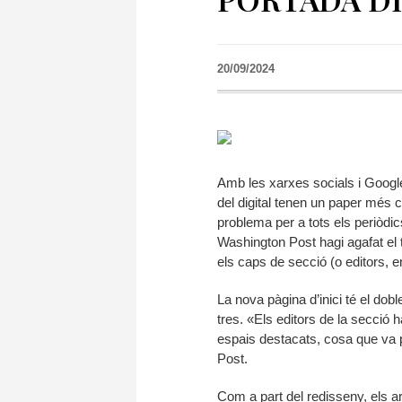
20/09/2024
Amb les xarxes socials i Google
del digital tenen un paper més c
problema per a tots els periòdic
Washington Post hagi agafat el 
els caps de secció (o editors, e
La nova pàgina d’inici té el dob
tres. «Els editors de la secció h
espais destacats, cosa que va p
Post.
Com a part del redisseny, els a