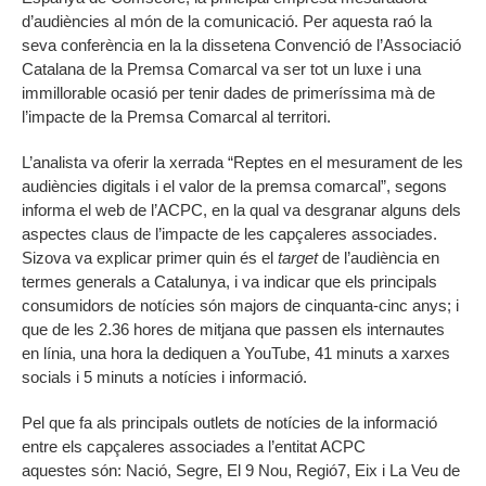
d’audiències al món de la comunicació. Per aquesta raó la
seva conferència en la la dissetena Convenció de l’Associació
Catalana de la Premsa Comarcal va ser tot un luxe i una
immillorable ocasió per tenir dades de primeríssima mà de
l’impacte de la Premsa Comarcal al territori.
L’analista va oferir la xerrada “Reptes en el mesurament de les
audiències digitals i el valor de la premsa comarcal”, segons
informa el web de l’ACPC, en la qual va desgranar alguns dels
aspectes claus de l’impacte de les capçaleres associades.
Sizova va explicar primer quin és el
target
de l’audiència en
termes generals a Catalunya, i va indicar que els principals
consumidors de notícies són majors de cinquanta-cinc anys; i
que de les 2.36 hores de mitjana que passen els internautes
en línia, una hora la dediquen a YouTube, 41 minuts a xarxes
socials i 5 minuts a notícies i informació.
Pel que fa als principals outlets de notícies de la informació
entre els capçaleres associades a l’entitat ACPC
aquestes són: Nació, Segre, El 9 Nou, Regió7, Eix i La Veu de