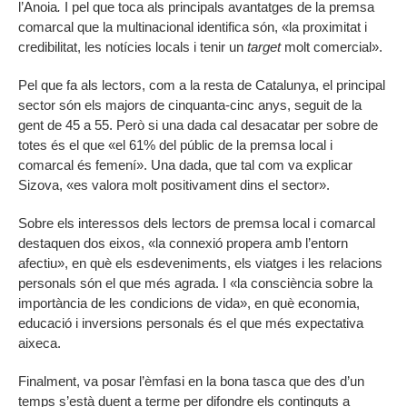
l’Anoia
.
I pel que toca als principals avantatges de la premsa
comarcal que la multinacional identifica són, «la proximitat i
credibilitat, les notícies locals i tenir un
target
molt comercial».
Pel que fa als lectors, com a la resta de Catalunya, el principal
sector són els majors de cinquanta-cinc anys, seguit de la
gent de 45 a 55. Però si una dada cal desacatar per sobre de
totes és el que «el 61% del públic de la premsa local i
comarcal és femení». Una dada, que tal com va explicar
Sizova, «es valora molt positivament dins el sector».
Sobre els interessos dels lectors de premsa local i comarcal
destaquen dos eixos, «la connexió propera amb l’entorn
afectiu», en què els esdeveniments, els viatges i les relacions
personals són el que més agrada. I «la consciència sobre la
importància de les condicions de vida», en què economia,
educació i inversions personals és el que més expectativa
aixeca.
Finalment, va posar l’èmfasi en la bona tasca que des d’un
temps s’està duent a terme per difondre els continguts a