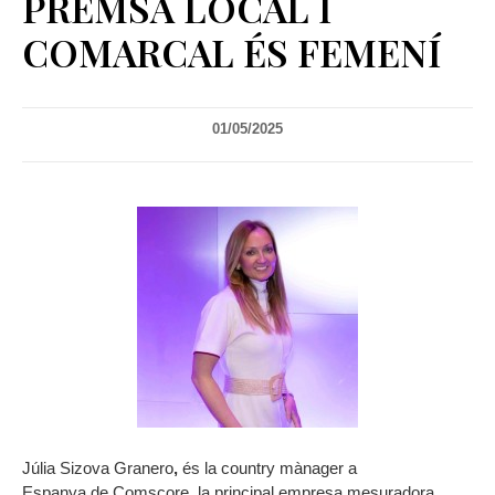
PREMSA LOCAL I
COMARCAL ÉS FEMENÍ
01/05/2025
Júlia Sizova Granero
,
és la country mànager a
Espanya de Comscore, la principal empresa mesuradora