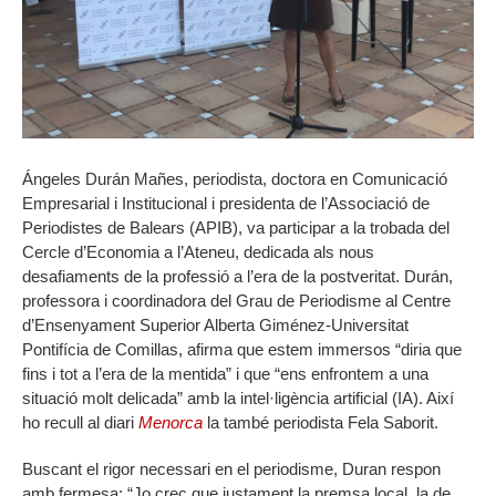
Ángeles Durán Mañes, periodista, doctora en Comunicació
Empresarial i Institucional i presidenta de l’Associació de
Periodistes de Balears (APIB), va participar a la trobada del
Cercle d’Economia a l’Ateneu, dedicada als nous
desafiaments de la professió a l’era de la postveritat. Durán,
professora i coordinadora del Grau de Periodisme al Centre
d’Ensenyament Superior Alberta Giménez-Universitat
Pontifícia de Comillas, afirma que estem immersos “diria que
fins i tot a l’era de la mentida” i que “ens enfrontem a una
situació molt delicada” amb la intel·ligència artificial (IA). Així
ho recull al diari
Menorca
la també periodista Fela Saborit.
Buscant el rigor necessari en el periodisme, Duran respon
amb fermesa: “Jo crec que justament la premsa local, la de