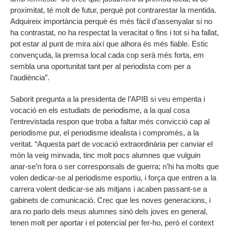
proximitat, té molt de futur, perquè pot contrarestar la mentida.
Adquireix importància perquè és més fàcil d’assenyalar si no
ha contrastat, no ha respectat la veracitat o fins i tot si ha fallat,
pot estar al punt de mira així que alhora és més fiable. Estic
convençuda, la premsa local cada cop serà més forta, em
sembla una oportunitat tant per al periodista com per a
l’audiència”.
Saborit pregunta a la presidenta de l’APIB si veu empenta i
vocació en els estudiats de periodisme, a la qual cosa
l’entrevistada respon que troba a faltar més convicció cap al
periodisme pur, el periodisme idealista i compromès, a la
veritat. “Aquesta part de vocació extraordinària per canviar el
món la veig minvada, tinc molt pocs alumnes que vulguin
anar-se’n fora o ser corresponsals de guerra; n’hi ha molts que
volen dedicar-se al periodisme esportiu, i força que entren a la
carrera volent dedicar-se als mitjans i acaben passant-se a
gabinets de comunicació. Crec que les noves generacions, i
ara no parlo dels meus alumnes sinó dels joves en general,
tenen molt per aportar i el potencial per fer-ho, però el context