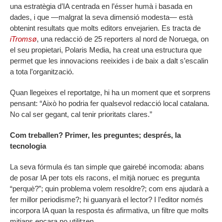
una estratègia d’IA centrada en l’ésser humà i basada en
dades, i que —malgrat la seva dimensió modesta— està
obtenint resultats que molts editors envejarien. Es tracta de
iTromsø
, una redacció de 25 reporters al nord de Noruega, on
el seu propietari, Polaris Media, ha creat una estructura que
permet que les innovacions reeixides i de baix a dalt s’escalin
a tota l’organització.
Quan llegeixes el reportatge, hi ha un moment que et sorprens
pensant: “Això ho podria fer qualsevol redacció local catalana.
No cal ser gegant, cal tenir prioritats clares.”
Com treballen? Primer, les preguntes; després, la
tecnologia
La seva fórmula és tan simple que gairebé incomoda: abans
de posar IA per tots els racons, el mitjà noruec es pregunta
“perquè?”; quin problema volem resoldre?; com ens ajudarà a
fer millor periodisme?; hi guanyarà el lector? I l’editor només
incorpora IA quan la resposta és afirmativa, un filtre que molts
mitjans encara no utilitzen.