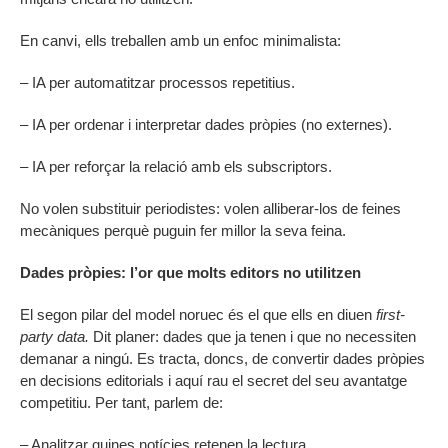
En canvi, ells treballen amb un enfoc minimalista:
– IA per automatitzar processos repetitius.
– IA per ordenar i interpretar dades pròpies (no externes).
– IA per reforçar la relació amb els subscriptors.
No volen substituir periodistes: volen alliberar-los de feines
mecàniques perquè puguin fer millor la seva feina.
Dades pròpies: l’or que molts editors no utilitzen
El segon pilar del model noruec és el que ells en diuen
first-
party data.
Dit planer: dades que ja tenen i que no necessiten
demanar a ningú. Es tracta, doncs, de convertir dades pròpies
en decisions editorials i aquí rau el secret del seu avantatge
competitiu. Per tant, parlem de:
– Analitzar quines notícies retenen la lectura.