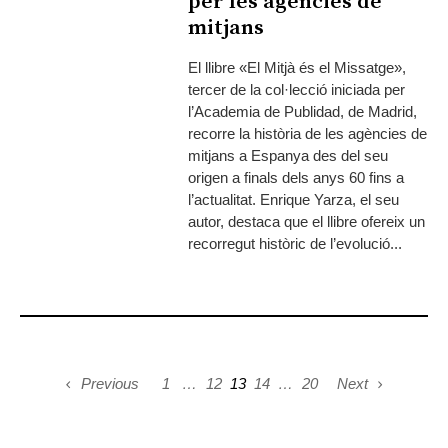
per les agències de
mitjans
El llibre «El Mitjà és el Missatge»,
tercer de la col·lecció iniciada per
l’Academia de Publidad, de Madrid,
recorre la història de les agències de
mitjans a Espanya des del seu
origen a finals dels anys 60 fins a
l’actualitat. Enrique Yarza, el seu
autor, destaca que el llibre ofereix un
recorregut històric de l’evolució...
Previous
1
…
12
13
14
…
20
Next