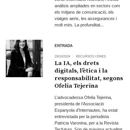
anàlisis ampliades en sectors com
els mitjans de comunicació, els
viatges aeris, les assegurances i
molt més. La profunditat...
ENTRADA
29/10/2024
RECURSOS I EINES
La IA, els drets
digitals, l’ètica i la
responsabilitat, segons
Ofelia Tejerina
L’advocadessa Ofelia Tejerina,
presidenta de l’Associació
Espanyola d’Internautes, ha estat
entrevistada per la periodista
Patricia Varonina, per a la Revista
Tecfuturo. Són de màxima actualitat