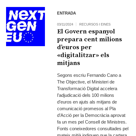
ENTRADA
03/11/2024
RECURSOS I EINES
El Govern espanyol
prepara cent milions
d’euros per
«digitalitzar» els
mitjans
Segons escriu Fernando Cano a
The Objective, el Ministeri de
Transformació Digital accelera
l’adjudicació dels 100 milions
d’euros en ajuts als mitjans de
comunicació promesos al Pla
d’Acció per la Democràcia aprovat
fa un mes pel Consell de Ministres.
Fonts coneixedores consultades pel
mateix mitjà indiquen que la cartera