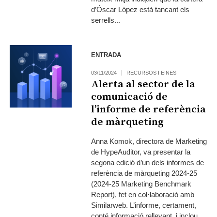
d’Óscar López està tancant els
serrells...
ENTRADA
03/11/2024
RECURSOS I EINES
Alerta al sector de la
comunicació de
l’informe de referència
de màrqueting
Anna Komok, directora de Marketing
de HypeAuditor, va presentar la
segona edició d’un dels informes de
referència de màrqueting 2024-25
(2024-25 Marketing Benchmark
Report), fet en col·laboració amb
Similarweb. L’informe, certament,
conté informació rellevant, i inclou